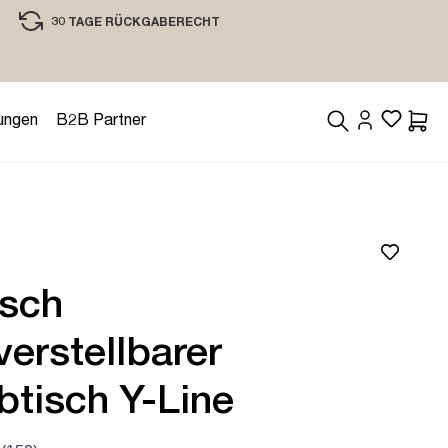
30 TAGE RÜCKGABERECHT
EINKAUFEN MIT VERTRAUEN
ungen
B2B Partner
Waren
isch
erstellbarer
btisch Y-Line