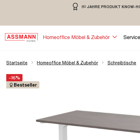
80 JAHRE PRODUKT KNOW-H
springen
Zur Hauptnavigation springen
80 JAHRE MÖBELBAU MIT TRADIT
Homeoffice Möbel & Zubehör
Servic
Startseite
Homeoffice Möbel & Zubehör
Schreibtische
Bildergalerie überspringen
Öffne Zoom-Modal
-35%
Bestseller