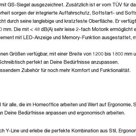
it GS-Siegel ausgezeichnet. Zusätzlich ist er vom TÜV für das m
erheit sorgen der integrierte Auffahrschutz, Softstart- und Sof
ht durch seine langlebige und kratzfeste Oberfläche. Er verfügt
0 mm. Die mit < 48 dB(A) sehr leise 2-fach Motorik ermöglicht 
element mit LED-Anzeige und Memory-Funktion ausgestattet, mi
denen Größen verfügbar, mit einer Breite von 1200 bis 1800 mm
 Schreibtisch perfekt an Deine Bedürfnisse anzupassen.
assendem Zubehör für noch mehr Komfort und Funktionalität.
l für alle, die im Homeoffice arbeiten und Wert auf Ergonomie, S
an Deine Bedürfnisse anpassen und ergonomisch arbeiten.
ch Y-Line und erlebe die perfekte Kombination aus Stil, Ergono