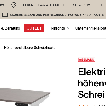
OW
LIEFERUNG IN 4-5 WERKTAGEN DIREKT INS HOMEOFFICE
ION
SICHERE BEZAHLUNG PER RECHNUNG, PAYPAL & KREDITKARTE
VERSAND PER DHL ODER SPEDITION
VERSCHLÜSSELTE ÜBERTRAGUNG
e & Beratung
OUTLET
Highlights
Unternehmenslös
Höhenverstellbare Schreibtische
Elektr
höhenv
Schrei