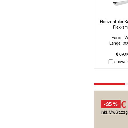
Horizontaler K
Flex-sm
Farbe:
W
Länge:
88
Zubehör:
Ohne
€ 69,0
auswäh
€
-35 %
inkl. MwSt.zzg