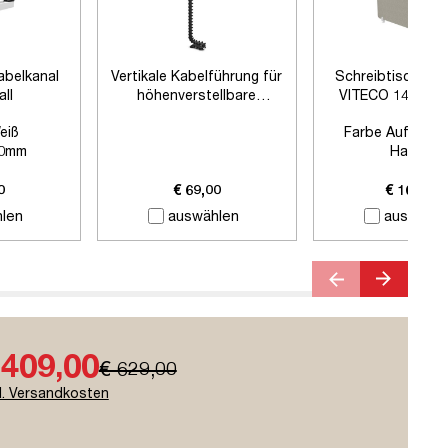
abelkanal
Vertikale Kabelführung für
Schreibtischtre
all
höhenverstellbare
VITECO 140cm H
Schreibtische
Signalweiß
eiß
Farbe Auftisch
0mm
Harbor
 Zubehör
Farbe Klemmen:
Si
Länge:
1400
0
€ 69,00
€ 169,00
len
auswählen
auswähle
 409,00
€ 629,00
l. Versandkosten