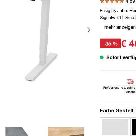
Eckig | 5 Jahre He
Signalweiß | Grau |
80 kg | Steckerty
mehr anzeigen
Kollisions-Schutz 
€ 4
-35 %
Sofort verfü
Professionelle & schne
Lieferun
a
Farbe Gestell
: