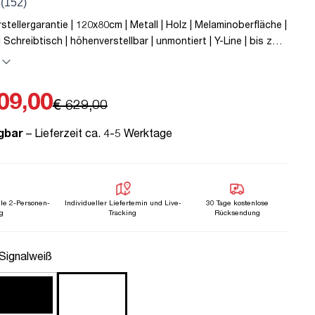
rstellergarantie | 120x80cm | Metall | Holz | Melaminoberfläche |
 Schreibtisch | höhenverstellbar | unmontiert | Y-Line | bis zu
p C | Sichtbeton Anthrazit | TÜV© mobiles Arbeiten |
| Elektrisch höhenverstellbar | Kindersicherung
09,00
€ 629,00
gbar
– Lieferzeit ca. 4-5 Werktage
lle 2-Personen-
Individueller Liefertemin und Live-
30 Tage kostenlose
g
Tracking
Rücksendung
uswählen
 Signalweiß