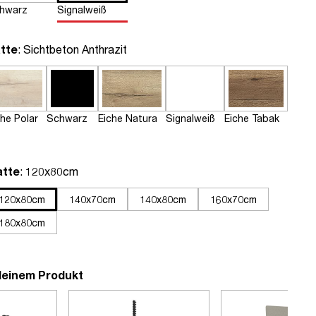
hwarz
Signalweiß
auswählen
tte
: Sichtbeton Anthrazit
che Polar
Schwarz
Eiche Natura
Signalweiß
Eiche Tabak
auswählen
atte
: 120x80cm
120x80cm
140x70cm
140x80cm
160x70cm
180x80cm
deinem Produkt