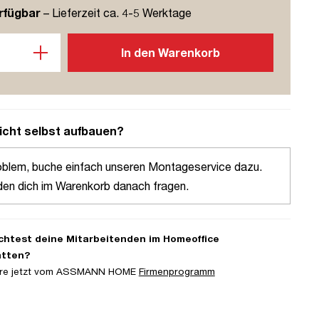
rfügbar
– Lieferzeit ca. 4-5 Werktage
l: Gib den gewünschten Wert ein oder benutze die Schaltflächen u
In den Warenkorb
icht selbst aufbauen?
oblem, buche einfach unseren Montageservice dazu.
den dich im Warenkorb danach fragen.
htest deine Mitarbeitenden im Homeoffice
atten?
iere jetzt vom ASSMANN HOME
Firmenprogramm