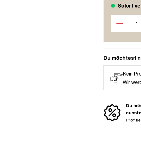
Sofort ve
Produkt Anzah
Du möchtest n
Kein Pr
Wir wer
Du möc
ausst
Profit