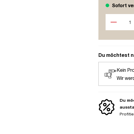
Sofort ve
Produkt Anzah
Du möchtest n
Kein Pr
Wir wer
Du möc
ausst
Profit