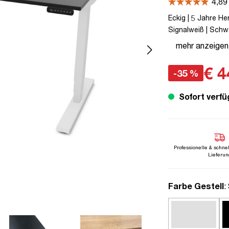
Eckig | 5 Jahre He
Signalweiß | Schwa
zu 80 kg | Stecke
mehr anzeigen
Elektrisch höhenve
€ 4
-35 %
Sofort verfü
Professionelle & schne
Lieferun
a
Farbe Gestell
: