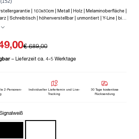
rstellergarantie | 160x80cm | Metall | Holz | Melaminoberfläche |
rz | Schreibtisch | höhenverstellbar | unmontiert | Y-Line | bis
rtyp C | Schwarz | TÜV© mobiles Arbeiten | Kollisions-Schutz |
rstellbar | Kindersicherung
49,00
€ 689,00
gbar
– Lieferzeit ca. 4-5 Werktage
lle 2-Personen-
Individueller Liefertemin und Live-
30 Tage kostenlose
g
Tracking
Rücksendung
uswählen
 Signalweiß