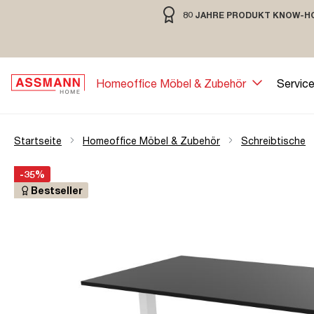
80 JAHRE PRODUKT KNOW-H
springen
Zur Hauptnavigation springen
80 JAHRE MÖBELBAU MIT TRADIT
Homeoffice Möbel & Zubehör
Servic
Startseite
Homeoffice Möbel & Zubehör
Schreibtische
Bildergalerie überspringen
Öffne Zoom-Modal
-35%
Bestseller