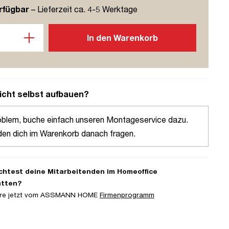
rfügbar
– Lieferzeit ca. 4-5 Werktage
l: Gib den gewünschten Wert ein oder benutze die Schaltflächen u
In den Warenkorb
icht selbst aufbauen?
oblem, buche einfach unseren Montageservice dazu.
den dich im Warenkorb danach fragen.
htest deine Mitarbeitenden im Homeoffice
atten?
iere jetzt vom ASSMANN HOME
Firmenprogramm