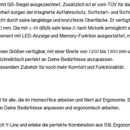
it GS-Siegel ausgezeichnet. Zusätzlich ist er vom TÜV für das m
erheit sorgen der integrierte Auffahrschutz, Softstart- und Sof
ht durch seine langlebige und kratzfeste Oberfläche. Er verfügt
0 mm. Die mit < 48 dB(A) sehr leise 2-fach Motorik ermöglicht 
element mit LED-Anzeige und Memory-Funktion ausgestattet, mi
denen Größen verfügbar, mit einer Breite von 1200 bis 1800 mm
 Schreibtisch perfekt an Deine Bedürfnisse anzupassen.
assendem Zubehör für noch mehr Komfort und Funktionalität.
l für alle, die im Homeoffice arbeiten und Wert auf Ergonomie, S
an Deine Bedürfnisse anpassen und ergonomisch arbeiten.
ch Y-Line und erlebe die perfekte Kombination aus Stil, Ergono