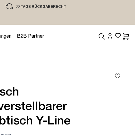
30 TAGE RÜCKGABERECHT
EINKAUFEN MIT VERTRAUEN
ungen
B2B Partner
Waren
isch
erstellbarer
btisch Y-Line