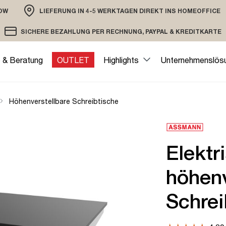
OW
LIEFERUNG IN 4-5 WERKTAGEN DIREKT INS HOMEOFFICE
ION
SICHERE BEZAHLUNG PER RECHNUNG, PAYPAL & KREDITKARTE
VERSAND PER DHL ODER SPEDITION
VERSCHLÜSSELTE ÜBERTRAGUNG
e & Beratung
OUTLET
Highlights
Unternehmenslös
Höhenverstellbare Schreibtische
Elektr
höhenv
Schrei