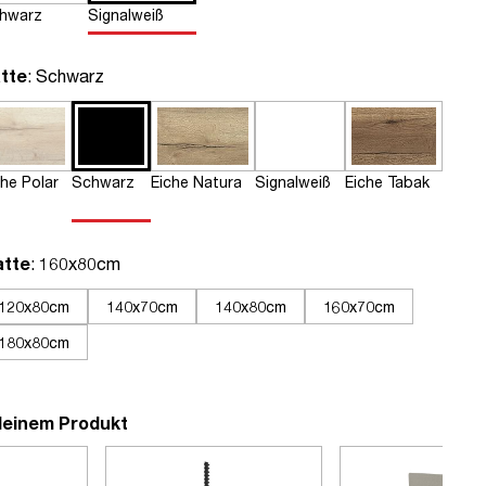
hwarz
Signalweiß
auswählen
tte
: Schwarz
che Polar
Schwarz
Eiche Natura
Signalweiß
Eiche Tabak
auswählen
atte
: 160x80cm
120x80cm
140x70cm
140x80cm
160x70cm
180x80cm
deinem Produkt