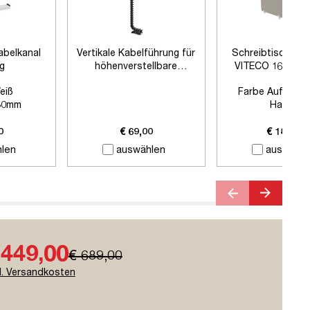
abelkanal
Vertikale Kabelführung für
Schreibtischtre
ig
höhenverstellbare
VITECO 160cm H
Schreibtische
Signalweiß
eiß
Farbe Auftisch
80mm
Harbor
 Zubehör
Farbe Klemmen:
Si
Länge:
1600
0
€ 69,00
€ 189,00
len
auswählen
auswähle
 449,00
€ 689,00
l. Versandkosten