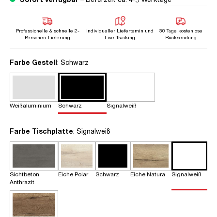
Professionelle & schnelle 2-
Individueller Liefertemin und
30 Tage kostenlose
Personen-Lieferung
Live-Tracking
Rücksendung
auswählen
Farbe Gestell
: Schwarz
Weißaluminium
Schwarz
Signalweiß
auswählen
Farbe Tischplatte
: Signalweiß
Sichtbeton
Eiche Polar
Schwarz
Eiche Natura
Signalweiß
Anthrazit