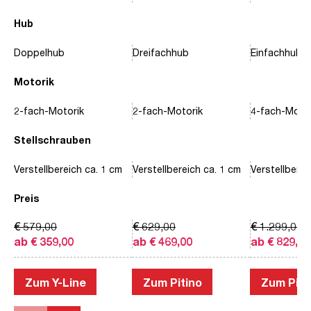
Hub
Doppelhub
Dreifachhub
Einfachhub
Motorik
2-fach-Motorik
2-fach-Motorik
4-fach-Motor
Stellschrauben
Verstellbereich ca. 1 cm
Verstellbereich ca. 1 cm
Verstellberei
Preis
€ 579,00
€ 629,00
€ 1.299,00
ab € 359,00
ab € 469,00
ab € 829,00
Zum Y-Line
Zum Pitino
Zum Piac