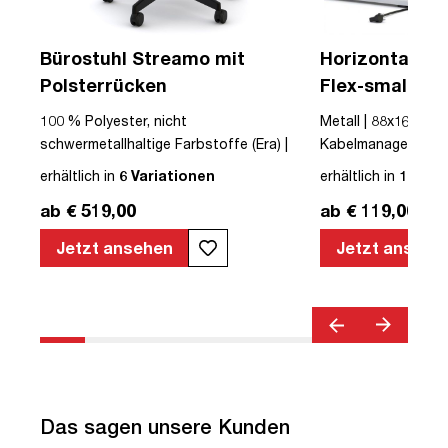
Bürostuhl Streamo mit
Horizontaler 
Polsterrücken
Flex-small + V
Kabelführung 
 |
100 % Polyester, nicht
Metall | 88x16x10cm
Steckdose
LED
schwermetallhaltige Farbstoffe (Era) |
Kabelmanagement-Se
Textil | Schwarz | Schwarz | Drehstuhl |
erhältlich in
6 Variationen
erhältlich in
12 Var
mit Rollen | Polsterrücken | montiert |
ab € 519,00
ab € 119,00
Streamo | bis zu 120 kg | TÜV©
geprüfte Sicherheit | TÜV© geprüfte
Jetzt ansehen
Jetzt ansehe
Ergonomie | Quality Office© | TÜV©
Emissions geprüft | Höhenverstellbar |
Verstellbare Armlehnen | Belastbar bis
120kg | Verstellbare Rückenlehne |
Lordosenstütze
Das sagen unsere Kunden