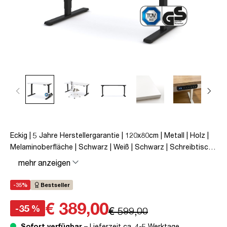
Eckig | 5 Jahre Herstellergarantie | 120x80cm | Metall | Holz |
Melaminoberfläche | Schwarz | Weiß | Schwarz | Schreibtisch |
höhenverstellbar | unmontiert | Y-Line | bis zu 80 kg |
mehr anzeigen
Steckertyp C | Signalweiß | TÜV© mobiles Arbeiten |
Kollisions-Schutz | Elektrisch höhenverstellbar |
-35%
Bestseller
Kindersicherung
€ 389,00
-35 %
€ 599,00
Sofort verfügbar
– Lieferzeit ca. 4-5 Werktage