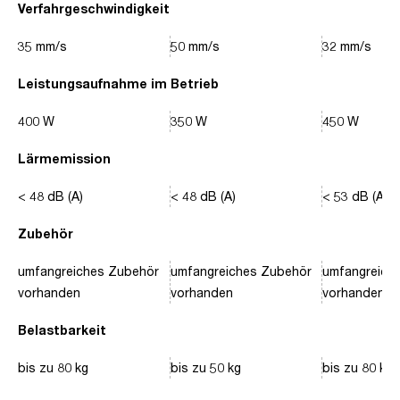
Verfahrgeschwindigkeit
35 mm/s
50 mm/s
32 mm/s
Leistungsaufnahme im Betrieb
400 W
350 W
450 W
Lärmemission
< 48 dB (A)
< 48 dB (A)
< 53 dB (A)
Zubehör
umfangreiches Zubehör
umfangreiches Zubehör
umfangreich
vorhanden
vorhanden
vorhanden
Belastbarkeit
bis zu 80 kg
bis zu 50 kg
bis zu 80 kg