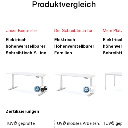
Produktvergleich
Unser Bestseller
Der Schreibtisch für
Mehr Platz f
die ganze Familie
Ideen
Elektrisch
Elektrisch
Elektrisch
höhenverstellbarer
Höhenverstellbarer
höhenverste
Schreibtisch Y-Line
Familien
Schreibtisc
Schreibtisch Pitino
Piacetta
Zertifizierungen
TÜV© geprüfte
TÜV© mobiles Arbeiten,
TÜV© geprüf