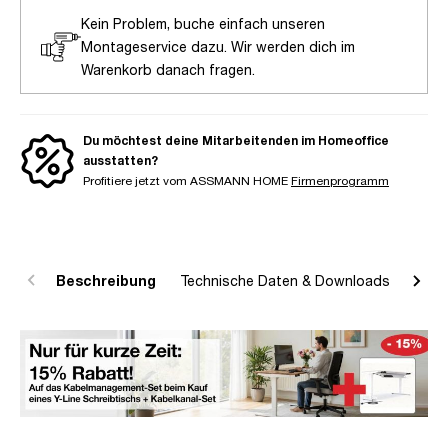
Kein Problem, buche einfach unseren
Montageservice dazu. Wir werden dich im
Warenkorb danach fragen.
Du möchtest deine Mitarbeitenden im Homeoffice
ausstatten?
Profitiere jetzt vom ASSMANN HOME
Firmenprogramm
Beschreibung
Technische Daten & Downloads
R