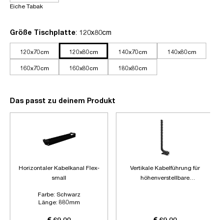
Eiche Tabak
auswählen
Größe Tischplatte
: 120x80cm
120x70cm
120x80cm
140x70cm
140x80cm
160x70cm
160x80cm
180x80cm
Das passt zu deinem Produkt
Horizontaler Kabelkanal Flex-
Vertikale Kabelführung für
small
höhenverstellbare
Schreibtische
Farbe:
Schwarz
Länge:
880mm
Zubehör:
Ohne Zubehör
€ 69,00
€ 69,00