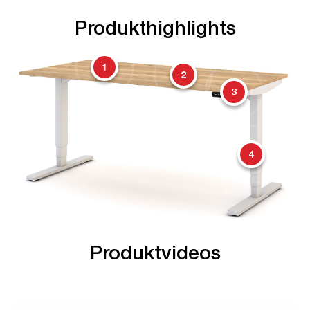
Produkthighlights
1
2
3
4
Produktvideos