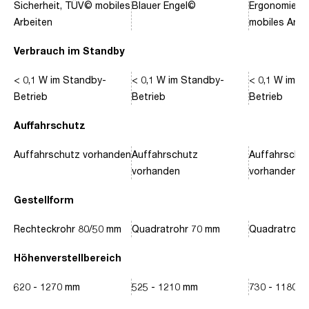
Sicherheit, TÜV© mobiles
Blauer Engel©
Ergonomie, 
Arbeiten
mobiles Arbe
Verbrauch im Standby
< 0,1 W im Standby-
< 0,1 W im Standby-
< 0,1 W im S
Betrieb
Betrieb
Betrieb
Auffahrschutz
Auffahrschutz vorhanden
Auffahrschutz
Auffahrschu
vorhanden
vorhanden
Gestellform
Rechteckrohr 80/50 mm
Quadratrohr 70 mm
Quadratrohr
Höhenverstellbereich
620 - 1270 mm
525 - 1210 mm
730 - 1180 