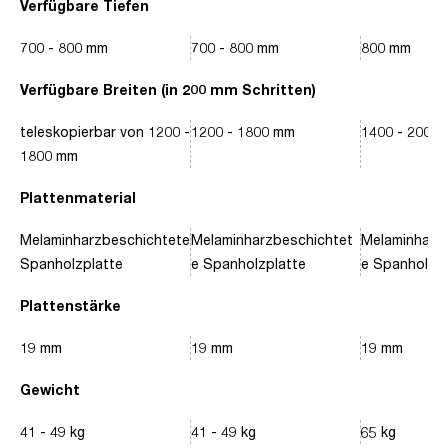
Verfügbare Tiefen
700 - 800 mm
700 - 800 mm
800 mm
Verfügbare Breiten (in 200 mm Schritten)
teleskopierbar von 1200 -
1200 - 1800 mm
1400 - 2000
1800 mm
Plattenmaterial
Melaminharzbeschichtete
Melaminharzbeschichtet
Melaminharz
Spanholzplatte
e Spanholzplatte
e Spanholzpl
Plattenstärke
19 mm
19 mm
19 mm
Gewicht
41 - 49 kg
41 - 49 kg
65 kg