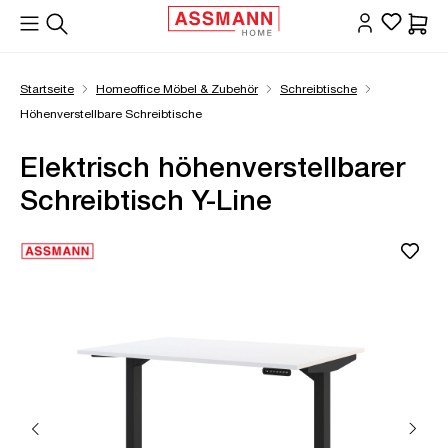
alt springen
Waren
Startseite
Homeoffice Möbel & Zubehör
Schreibtische
Höhenverstellbare Schreibtische
Elektrisch höhenverstellbarer
Schreibtisch Y-Line
Bildergalerie überspringen
Öffne Zoom-Modal