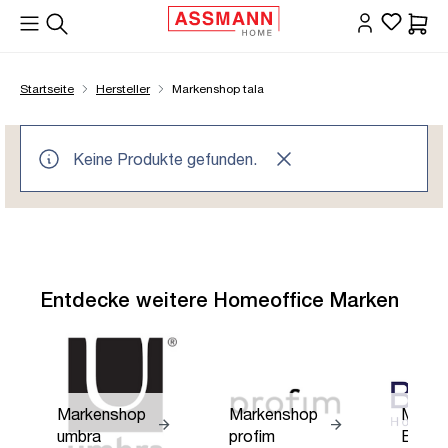
alt springen
Waren
Startseite
Hersteller
Markenshop tala
Keine Produkte gefunden.
Entdecke weitere Homeoffice Marken
Markenshop
Markenshop
Marke
umbra
profim
BOLT