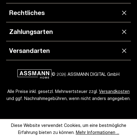
hochwertigen Materialien gefertigt und bieten
langanhaltende Stabilität und Langlebigkeit. Mit
Rechtliches
modernem Design und vielfältigen Farb- und
Stoffoptionen passen sie sich harmonisch in jede
Büroumgebung ein und verleihen Ihrem Arbeitsplatz
Zahlungsarten
eine professionelle Note.
Bestellen Sie noch heute und
genießen Sie den Komfort und die Umweltfreundlichkeit
unserer Bürostühle!
Versandarten
© 2026 ASSMANN DIGITAL GmbH
Alle Preise inkl. gesetzl. Mehrwertsteuer zzgl.
Versandkosten
und ggf. Nachnahmegebühren, wenn nicht anders angegeben.
Diese Website verwendet Cookies, um eine bestmögliche
Erfahrung bieten zu können.
Mehr Informationen ...