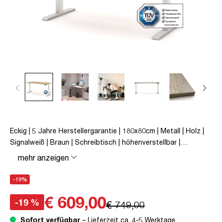
Eckig | 5 Jahre Herstellergarantie | 180x80cm | Metall | Holz |
Signalweiß | Braun | Schreibtisch | höhenverstellbar |
unmontiert | Pitino | bis zu 50 kg | Eiche Natura | TÜV©
mehr anzeigen
geprüfte Ergonomie | TÜV© mobiles Arbeiten | Kollisions-
Schutz | Elektrisch höhenverstellbar | Familiengerecht |
-19%
Verriegelungsfunktion
€ 609,00
-19 %
€ 749,00
Sofort verfügbar
– Lieferzeit ca. 4-5 Werktage