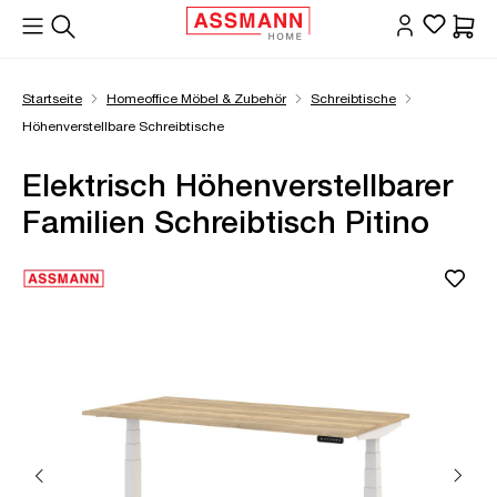
alt springen
Waren
Startseite
Homeoffice Möbel & Zubehör
Schreibtische
Höhenverstellbare Schreibtische
Elektrisch Höhenverstellbarer
Familien Schreibtisch Pitino
Bildergalerie überspringen
Öffne Zoom-Modal