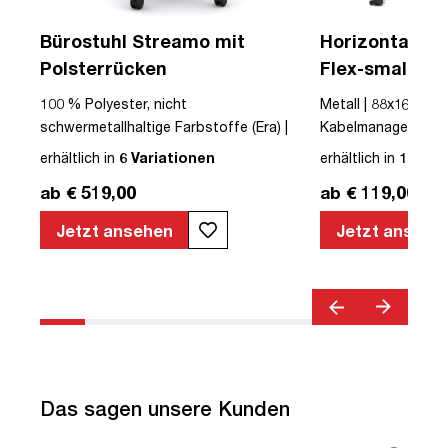
Bürostuhl Streamo mit
Horizontaler 
Polsterrücken
Flex-small + V
Kabelführung 
USB
100 % Polyester, nicht
Metall | 88x16x10cm
Steckdose
schwermetallhaltige Farbstoffe (Era) |
Kabelmanagement-Se
Textil | Schwarz | Schwarz | Drehstuhl |
erhältlich in
6 Variationen
erhältlich in
12 Var
mit Rollen | Polsterrücken | montiert |
ab € 519,00
ab € 119,00
Streamo | bis zu 120 kg | TÜV©
geprüfte Sicherheit | TÜV© geprüfte
Jetzt ansehen
Jetzt ansehe
Ergonomie | Quality Office© | TÜV©
Emissions geprüft | Höhenverstellbar |
Verstellbare Armlehnen | Belastbar bis
120kg | Verstellbare Rückenlehne |
Lordosenstütze
Das sagen unsere Kunden