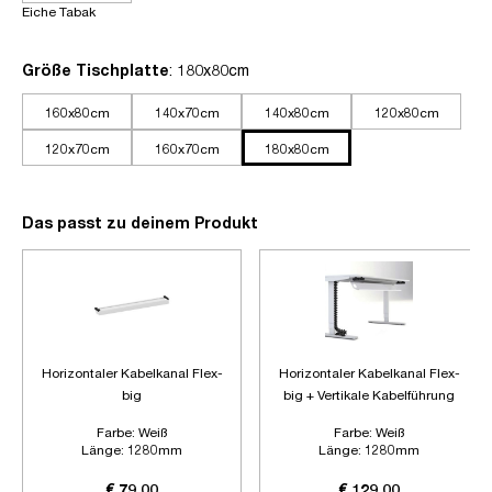
Eiche Tabak
auswählen
Größe Tischplatte
: 180x80cm
160x80cm
140x70cm
140x80cm
120x80cm
120x70cm
160x70cm
180x80cm
Das passt zu deinem Produkt
Horizontaler Kabelkanal Flex-
Horizontaler Kabelkanal Flex-
big
big + Vertikale Kabelführung
Farbe:
Weiß
Farbe:
Weiß
Länge:
1280mm
Länge:
1280mm
Zubehör:
Ohne Zubehör
Zubehör:
Plus Vertikale
Kabelführung
€ 79,00
€ 129,00