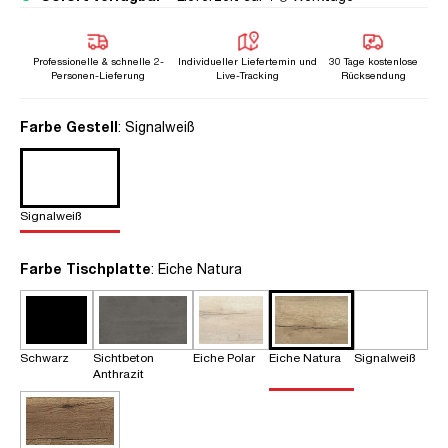
Professionelle & schnelle 2-
Individueller Liefertemin und
30 Tage kostenlose
Personen-Lieferung
Live-Tracking
Rücksendung
auswählen
Farbe Gestell
: Signalweiß
Signalweiß
auswählen
Farbe Tischplatte
: Eiche Natura
Schwarz
Sichtbeton
Eiche Polar
Eiche Natura
Signalweiß
Anthrazit