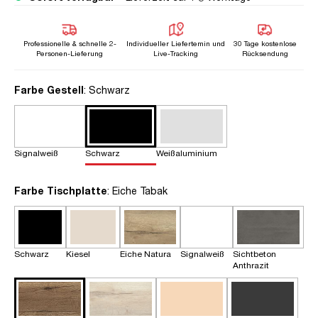
Professionelle & schnelle 2-
Individueller Liefertemin und
30 Tage kostenlose
Personen-Lieferung
Live-Tracking
Rücksendung
auswählen
Farbe Gestell
: Schwarz
Signalweiß
Schwarz
Weißaluminium
auswählen
Farbe Tischplatte
: Eiche Tabak
Schwarz
Kiesel
Eiche Natura
Signalweiß
Sichtbeton
Anthrazit