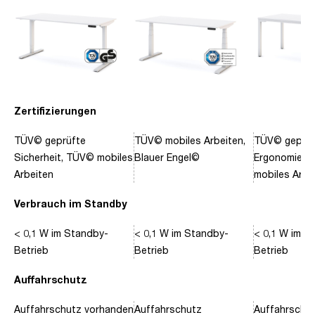
Zertifizierungen
TÜV© geprüfte
TÜV© mobiles Arbeiten,
TÜV© geprüf
Sicherheit, TÜV© mobiles
Blauer Engel©
Ergonomie, 
Arbeiten
mobiles Arbe
Verbrauch im Standby
< 0,1 W im Standby-
< 0,1 W im Standby-
< 0,1 W im S
Betrieb
Betrieb
Betrieb
Auffahrschutz
Auffahrschutz vorhanden
Auffahrschutz
Auffahrschu