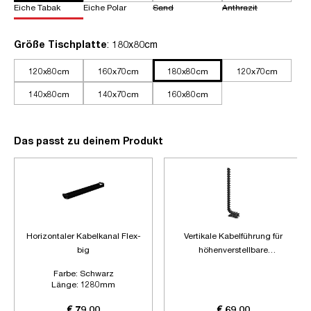
Eiche Tabak
Eiche Polar
Sand
Anthrazit
auswählen
Größe Tischplatte
: 180x80cm
120x80cm
160x70cm
180x80cm
120x70cm
140x80cm
140x70cm
160x80cm
Das passt zu deinem Produkt
Horizontaler Kabelkanal Flex-
Vertikale Kabelführung für
big
höhenverstellbare
Schreibtische
Farbe:
Schwarz
Länge:
1280mm
Zubehör:
Ohne Zubehör
€ 79,00
€ 69,00