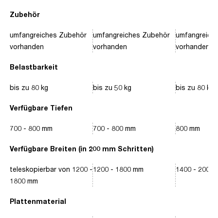
Zubehör
umfangreiches Zubehör
umfangreiches Zubehör
umfangreich
vorhanden
vorhanden
vorhanden
Belastbarkeit
bis zu 80 kg
bis zu 50 kg
bis zu 80 kg
Verfügbare Tiefen
700 - 800 mm
700 - 800 mm
800 mm
Verfügbare Breiten (in 200 mm Schritten)
teleskopierbar von 1200 -
1200 - 1800 mm
1400 - 2000
1800 mm
Plattenmaterial