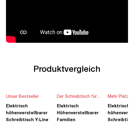
Produktvergleich
Unser Bestseller
Der Schreibtisch für
Mehr Platz f
die ganze Familie
Ideen
Elektrisch
Elektrisch
Elektrisch
höhenverstellbarer
Höhenverstellbarer
höhenverste
Schreibtisch Y-Line
Familien
Schreibtisc
Schreibtisch Pitino
Piacetta