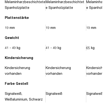
Melaminharzbeschichtete
Melaminharzbeschichtet
Melaminharz
Spanholzplatte
e Spanholzplatte
e Spanholzpl
Plattenstärke
19 mm
19 mm
19 mm
Gewicht
41 - 49 kg
41 - 49 kg
65 kg
Kindersicherung
Kindersicherung
Kindersicherung
Kindersicher
vorhanden
vorhanden
vorhanden
Farbe Gestell
Signalweiß,
Signalweiß
Signalweiß, 
Weißaluminium, Schwarz