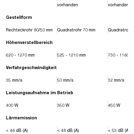
vorhanden
vorhanden
Gestellform
Rechteckrohr 80/50 mm
Quadratrohr 70 mm
Quadratrohr
Höhenverstellbereich
620 - 1270 mm
525 - 1210 mm
730 - 1180 
Verfahrgeschwindigkeit
35 mm/s
50 mm/s
32 mm/s
Leistungsaufnahme im Betrieb
400 W
350 W
450 W
Lärmemission
< 48 dB (A)
< 48 dB (A)
< 53 dB (A)