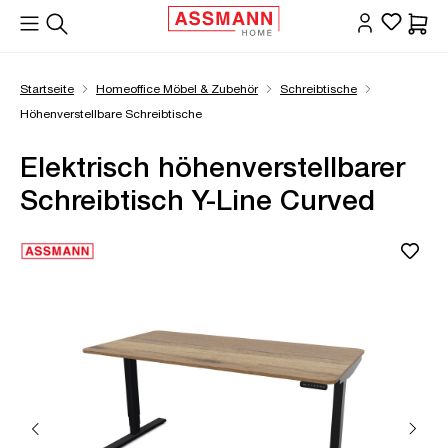
alt springen
Waren
Startseite
Homeoffice Möbel & Zubehör
Schreibtische
Höhenverstellbare Schreibtische
Elektrisch höhenverstellbarer
Schreibtisch Y-Line Curved
Bildergalerie überspringen
Öffne Zoom-Modal