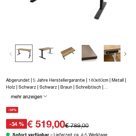
Abgerundet | 5 Jahre Herstellergarantie | 180x80cm | Metall |
Holz | Schwarz | Schwarz | Braun | Schreibtisch |
höhenverstellbar | unmontiert | Y-Line Curved | Y-Line | bis zu
mehr anzeigen
80 kg | Steckertyp C | Eiche Tabak | TÜV© mobiles Arbeiten |
Kollisions-Schutz | Elektrisch höhenverstellbar |
-34%
Kindersicherung
€ 519,00
-34 %
€ 789,00
Sofort verfügbar
– Lieferzeit ca. 4-5 Werktage