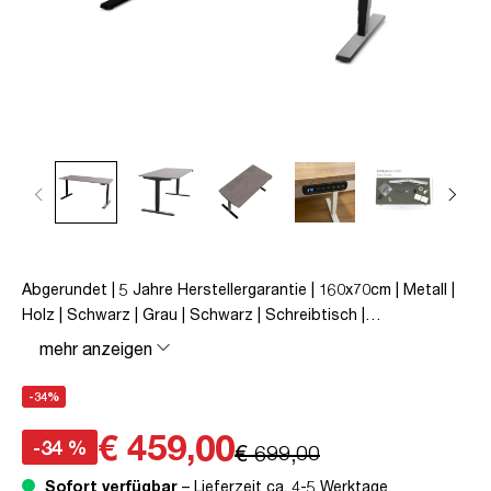
Abgerundet | 5 Jahre Herstellergarantie | 160x70cm | Metall |
Holz | Schwarz | Grau | Schwarz | Schreibtisch |
höhenverstellbar | unmontiert | Y-Line Curved | Y-Line | bis zu
mehr anzeigen
80 kg | Steckertyp C | Sichtbeton Anthrazit | TÜV© mobiles
Arbeiten | Kollisions-Schutz | Elektrisch höhenverstellbar |
-34%
Kindersicherung
€ 459,00
-34 %
€ 699,00
Sofort verfügbar
– Lieferzeit ca. 4-5 Werktage