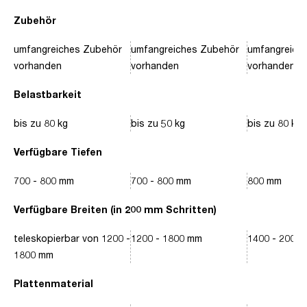
Zubehör
umfangreiches Zubehör
umfangreiches Zubehör
umfangreich
vorhanden
vorhanden
vorhanden
Belastbarkeit
bis zu 80 kg
bis zu 50 kg
bis zu 80 kg
Verfügbare Tiefen
700 - 800 mm
700 - 800 mm
800 mm
Verfügbare Breiten (in 200 mm Schritten)
teleskopierbar von 1200 -
1200 - 1800 mm
1400 - 2000
1800 mm
Plattenmaterial