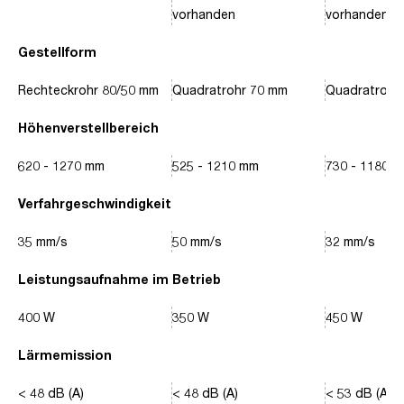
vorhanden
vorhanden
Gestellform
Rechteckrohr 80/50 mm
Quadratrohr 70 mm
Quadratrohr
Höhenverstellbereich
620 - 1270 mm
525 - 1210 mm
730 - 1180 
Verfahrgeschwindigkeit
35 mm/s
50 mm/s
32 mm/s
Leistungsaufnahme im Betrieb
400 W
350 W
450 W
Lärmemission
< 48 dB (A)
< 48 dB (A)
< 53 dB (A)