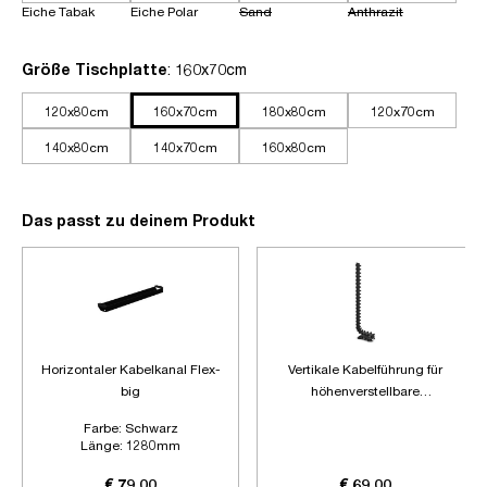
Eiche Tabak
Eiche Polar
Sand
Anthrazit
auswählen
Größe Tischplatte
: 160x70cm
120x80cm
160x70cm
180x80cm
120x70cm
140x80cm
140x70cm
160x80cm
Das passt zu deinem Produkt
Horizontaler Kabelkanal Flex-
Vertikale Kabelführung für
big
höhenverstellbare
Schreibtische
Farbe:
Schwarz
Länge:
1280mm
Zubehör:
Ohne Zubehör
€ 79,00
€ 69,00