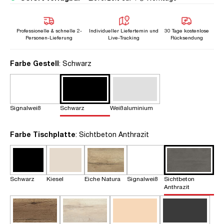
Professionelle & schnelle 2-
Individueller Liefertemin und
30 Tage kostenlose
Personen-Lieferung
Live-Tracking
Rücksendung
auswählen
Farbe Gestell
: Schwarz
Signalweiß
Schwarz
Weißaluminium
auswählen
Farbe Tischplatte
: Sichtbeton Anthrazit
Schwarz
Kiesel
Eiche Natura
Signalweiß
Sichtbeton
Anthrazit