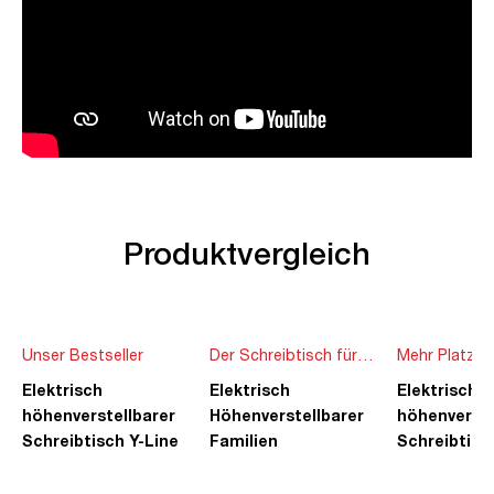
Produktvergleich
Unser Bestseller
Der Schreibtisch für
Mehr Platz f
die ganze Familie
Ideen
Elektrisch
Elektrisch
Elektrisch
höhenverstellbarer
Höhenverstellbarer
höhenverste
Schreibtisch Y-Line
Familien
Schreibtisc
Schreibtisch Pitino
Piacetta