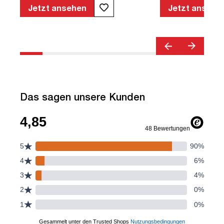
geprüfte Sicherheit | TÜV© geprüfte
Jetzt ansehen
Jetzt ansehe
Ergonomie | Quality Office© | TÜV©
Emissions geprüft | Höhenverstellbar |
Verstellbare Armlehnen | Belastbar bis
120kg | Verstellbare Rückenlehne |
Lordosenstütze
Das sagen unsere Kunden