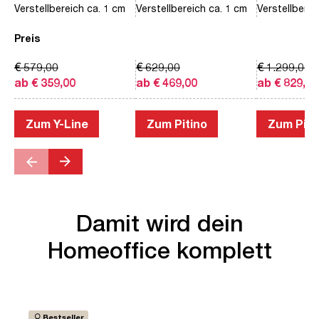
Verstellbereich ca. 1 cm
Verstellbereich ca. 1 cm
Verstellberei
Preis
€ 579,00
€ 629,00
€ 1.299,00
ab € 359,00
ab € 469,00
ab € 829,00
Zum Y-Line
Zum Pitino
Zum Piac
Damit wird dein
Homeoffice komplett
Bestseller