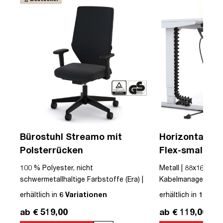
Bürostuhl Streamo mit
Horizontaler 
Polsterrücken
Flex-small + V
Kabelführung 
 |
100 % Polyester, nicht
Metall | 88x16x10cm
Steckdose
LED
schwermetallhaltige Farbstoffe (Era) |
Kabelmanagement-Se
Textil | Schwarz | Schwarz | Drehstuhl |
erhältlich in
6 Variationen
erhältlich in
12 Var
mit Rollen | Polsterrücken | montiert |
ab € 519,00
ab € 119,00
Streamo | bis zu 120 kg | TÜV©