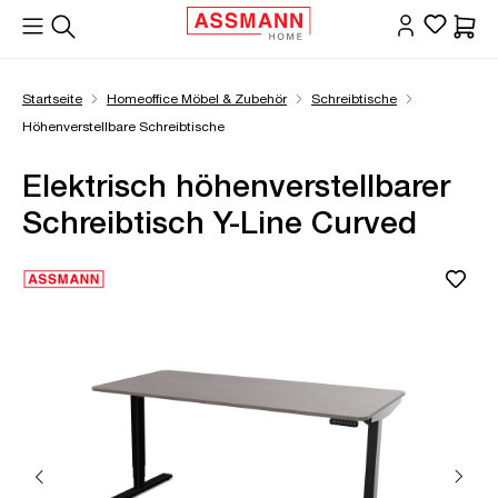
alt springen
Waren
Startseite
Homeoffice Möbel & Zubehör
Schreibtische
Höhenverstellbare Schreibtische
Elektrisch höhenverstellbarer
Schreibtisch Y-Line Curved
Bildergalerie überspringen
Öffne Zoom-Modal