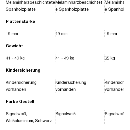
Melaminharzbeschichtete
Melaminharzbeschichtet
Melaminharz
Spanholzplatte
e Spanholzplatte
e Spanholzpl
Plattenstärke
19 mm
19 mm
19 mm
Gewicht
41 - 49 kg
41 - 49 kg
65 kg
Kindersicherung
Kindersicherung
Kindersicherung
Kindersicher
vorhanden
vorhanden
vorhanden
Farbe Gestell
Signalweiß,
Signalweiß
Signalweiß, 
Weißaluminium, Schwarz