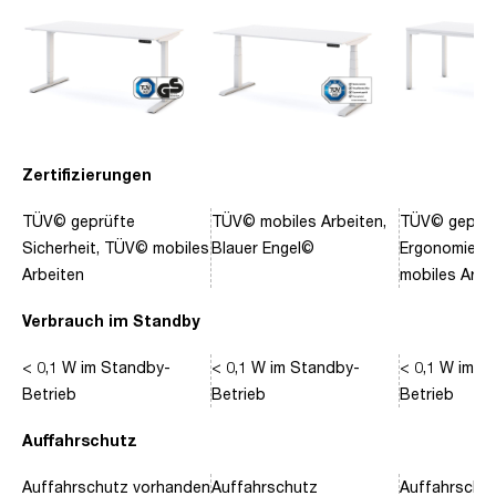
Zertifizierungen
TÜV© geprüfte
TÜV© mobiles Arbeiten,
TÜV© geprüf
Sicherheit, TÜV© mobiles
Blauer Engel©
Ergonomie, 
Arbeiten
mobiles Arbe
Verbrauch im Standby
< 0,1 W im Standby-
< 0,1 W im Standby-
< 0,1 W im S
Betrieb
Betrieb
Betrieb
Auffahrschutz
Auffahrschutz vorhanden
Auffahrschutz
Auffahrschu