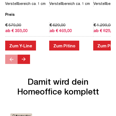
Verstellbereich ca. 1 cm
Verstellbereich ca. 1 cm
Verstellberei
Preis
€ 579,00
€ 629,00
€ 1.299,00
ab € 359,00
ab € 469,00
ab € 829,00
Zum Y-Line
Zum Pitino
Zum Piac
Damit wird dein
Homeoffice komplett
Bestseller