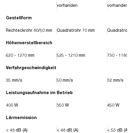
vorhanden
vorhanden
Gestellform
Rechteckrohr 80/50 mm
Quadratrohr 70 mm
Quadratrohr
Höhenverstellbereich
620 - 1270 mm
525 - 1210 mm
730 - 1180 
Verfahrgeschwindigkeit
35 mm/s
50 mm/s
32 mm/s
Leistungsaufnahme im Betrieb
400 W
350 W
450 W
Lärmemission
< 48 dB (A)
< 48 dB (A)
< 53 dB (A)