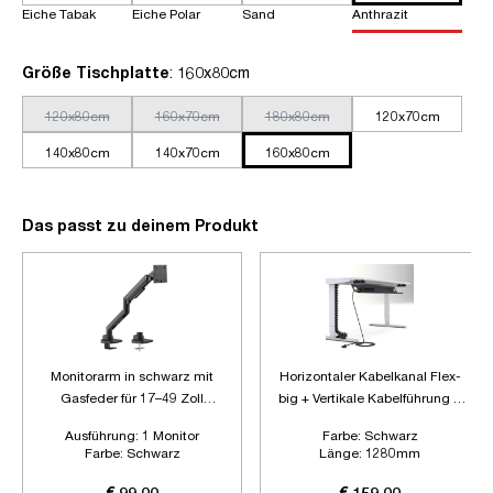
Eiche Tabak
Eiche Polar
Sand
Anthrazit
auswählen
Größe Tischplatte
: 160x80cm
120x80cm
160x70cm
180x80cm
120x70cm
140x80cm
140x70cm
160x80cm
Das passt zu deinem Produkt
Monitorarm in schwarz mit
Horizontaler Kabelkanal Flex-
Gasfeder für 17–49 Zoll
big + Vertikale Kabelführung +
Monitore bis 20kg
6-fach Steckdose
Ausführung:
1 Monitor
Farbe:
Schwarz
Farbe:
Schwarz
Länge:
1280mm
Zubehör:
Plus Vertikale
Kabelführung + 6-fach
€ 99,00
€ 159,00