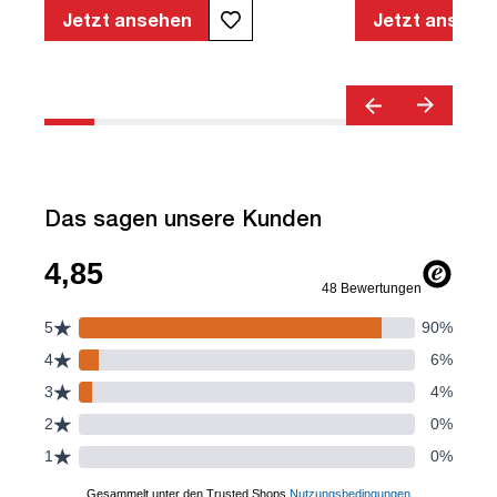
geprüfte Sicherheit | TÜV© geprüfte
Jetzt ansehen
Jetzt ansehe
Ergonomie | Quality Office© | TÜV©
Emissions geprüft | Höhenverstellbar |
Verstellbare Armlehnen | Belastbar bis
120kg | Verstellbare Rückenlehne |
Lordosenstütze
Das sagen unsere Kunden