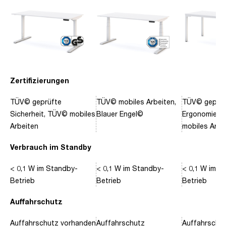
Zertifizierungen
TÜV© geprüfte
TÜV© mobiles Arbeiten,
TÜV© geprüf
Sicherheit, TÜV© mobiles
Blauer Engel©
Ergonomie, 
Arbeiten
mobiles Arbe
Verbrauch im Standby
< 0,1 W im Standby-
< 0,1 W im Standby-
< 0,1 W im S
Betrieb
Betrieb
Betrieb
Auffahrschutz
Auffahrschutz vorhanden
Auffahrschutz
Auffahrschu