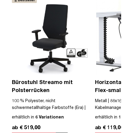
Bürostuhl Streamo mit
Horizontaler 
Polsterrücken
Flex-small + V
Kabelführung 
 |
100 % Polyester, nicht
Metall | 88x16x10cm
Steckdose
LED
schwermetallhaltige Farbstoffe (Era) |
Kabelmanagement-Se
Textil | Schwarz | Schwarz | Drehstuhl |
erhältlich in
6 Variationen
erhältlich in
12 Var
mit Rollen | Polsterrücken | montiert |
ab € 519,00
ab € 119,00
Streamo | bis zu 120 kg | TÜV©