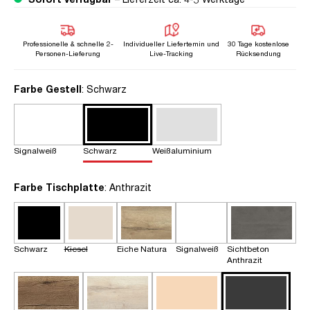
Professionelle & schnelle 2-
Individueller Liefertemin und
30 Tage kostenlose
Personen-Lieferung
Live-Tracking
Rücksendung
auswählen
Farbe Gestell
: Schwarz
Signalweiß
Schwarz
Weißaluminium
auswählen
Farbe Tischplatte
: Anthrazit
Schwarz
Kiesel
Eiche Natura
Signalweiß
Sichtbeton
Anthrazit