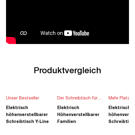
Produktvergleich
Unser Bestseller
Der Schreibtisch für
Mehr Platz f
die ganze Familie
Ideen
Elektrisch
Elektrisch
Elektrisch
höhenverstellbarer
Höhenverstellbarer
höhenverste
Schreibtisch Y-Line
Familien
Schreibtisc
Schreibtisch Pitino
Piacetta