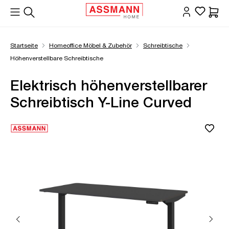
alt springen
Waren
Startseite
Homeoffice Möbel & Zubehör
Schreibtische
Höhenverstellbare Schreibtische
Elektrisch höhenverstellbarer
Schreibtisch Y-Line Curved
Bildergalerie überspringen
Öffne Zoom-Modal