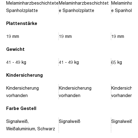
Melaminharzbeschichtete
Melaminharzbeschichtet
Melaminharz
Spanholzplatte
e Spanholzplatte
e Spanholzpl
Plattenstärke
19 mm
19 mm
19 mm
Gewicht
41 - 49 kg
41 - 49 kg
65 kg
Kindersicherung
Kindersicherung
Kindersicherung
Kindersicher
vorhanden
vorhanden
vorhanden
Farbe Gestell
Signalweiß,
Signalweiß
Signalweiß, 
Weißaluminium, Schwarz