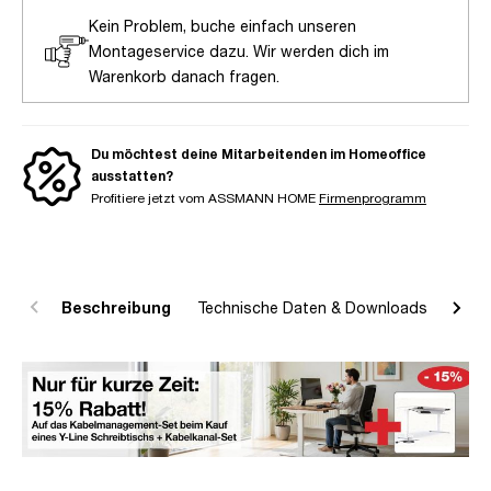
Kein Problem, buche einfach unseren
Montageservice dazu. Wir werden dich im
Warenkorb danach fragen.
Du möchtest deine Mitarbeitenden im Homeoffice
ausstatten?
Profitiere jetzt vom ASSMANN HOME
Firmenprogramm
Beschreibung
Technische Daten & Downloads
R