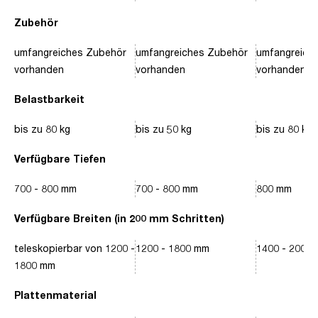
Zubehör
umfangreiches Zubehör
umfangreiches Zubehör
umfangreich
vorhanden
vorhanden
vorhanden
Belastbarkeit
bis zu 80 kg
bis zu 50 kg
bis zu 80 kg
Verfügbare Tiefen
700 - 800 mm
700 - 800 mm
800 mm
Verfügbare Breiten (in 200 mm Schritten)
teleskopierbar von 1200 -
1200 - 1800 mm
1400 - 2000
1800 mm
Plattenmaterial