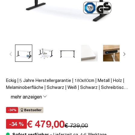
Eckig | 5 Jahre Herstellergarantie | 180x80cm | Metall | Holz |
Melaminoberfläche | Schwarz | Weiß | Schwarz | Schreibtisch |
höhenverstellbar | unmontiert | Y-Line | bis zu 80 kg |
mehr anzeigen
Steckertyp C | Signalweiß | TÜV© mobiles Arbeiten |
Kollisions-Schutz | Elektrisch höhenverstellbar |
-34%
Bestseller
Kindersicherung
€ 479,00
-34 %
€ 729,00
Sofort verfügbar
– Lieferzeit ca. 4-5 Werktage