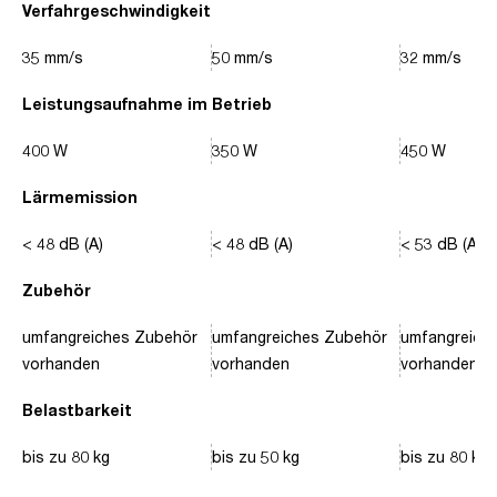
Verfahrgeschwindigkeit
35 mm/s
50 mm/s
32 mm/s
Leistungsaufnahme im Betrieb
400 W
350 W
450 W
Lärmemission
< 48 dB (A)
< 48 dB (A)
< 53 dB (A)
Zubehör
umfangreiches Zubehör
umfangreiches Zubehör
umfangreich
vorhanden
vorhanden
vorhanden
Belastbarkeit
bis zu 80 kg
bis zu 50 kg
bis zu 80 kg