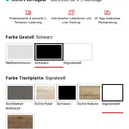
Professionelle & schnelle 2-
Individueller Liefertemin und
30 Tage kostenlose
Personen-Lieferung
Live-Tracking
Rücksendung
auswählen
Farbe Gestell
: Schwarz
Weißaluminium
Schwarz
Signalweiß
auswählen
Farbe Tischplatte
: Signalweiß
Sichtbeton
Eiche Polar
Schwarz
Eiche Natura
Signalweiß
Anthrazit