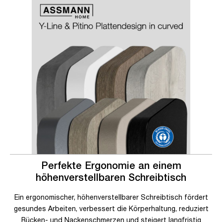
Slider überspringen
Slider überspringen
Perfekte Ergonomie an einem
höhenverstellbaren Schreibtisch
Ein ergonomischer, höhenverstellbarer Schreibtisch fördert
gesundes Arbeiten, verbessert die Körperhaltung, reduziert
Rücken- und Nackenschmerzen und steigert langfristig