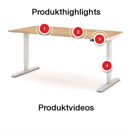
Produkthighlights
1
2
3
4
Produktvideos