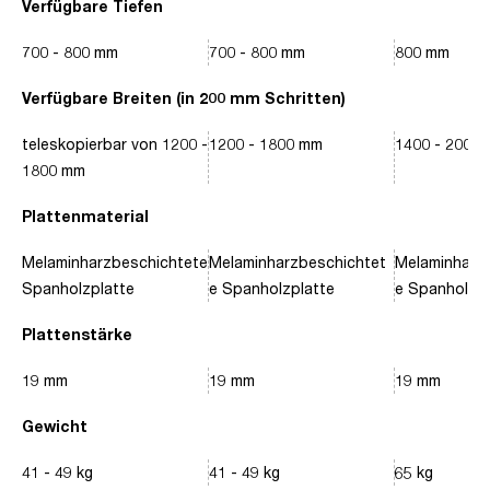
Verfügbare Tiefen
700 - 800 mm
700 - 800 mm
800 mm
Verfügbare Breiten (in 200 mm Schritten)
teleskopierbar von 1200 -
1200 - 1800 mm
1400 - 2000
1800 mm
Plattenmaterial
Melaminharzbeschichtete
Melaminharzbeschichtet
Melaminharz
Spanholzplatte
e Spanholzplatte
e Spanholzpl
Plattenstärke
19 mm
19 mm
19 mm
Gewicht
41 - 49 kg
41 - 49 kg
65 kg