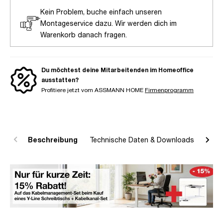
Kein Problem, buche einfach unseren
Montageservice dazu. Wir werden dich im
Warenkorb danach fragen.
Du möchtest deine Mitarbeitenden im Homeoffice
ausstatten?
Profitiere jetzt vom ASSMANN HOME
Firmenprogramm
Beschreibung
Technische Daten & Downloads
R