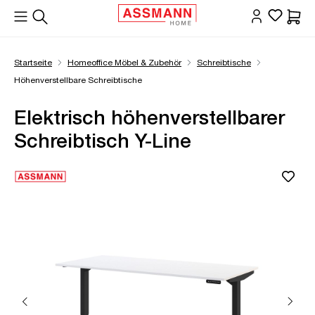
alt springen
Waren
Startseite
Homeoffice Möbel & Zubehör
Schreibtische
Höhenverstellbare Schreibtische
Elektrisch höhenverstellbarer
Schreibtisch Y-Line
Bildergalerie überspringen
Öffne Zoom-Modal