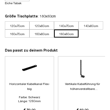
Eiche Tabak
auswählen
Größe Tischplatte
: 180x80cm
120x70cm
120x80cm
140x70cm
140x80cm
160x70cm
160x80cm
180x80cm
Das passt zu deinem Produkt
Horizontaler Kabelkanal Flex-
Vertikale Kabelführung für
big
höhenverstellbare
Schreibtische
Farbe:
Schwarz
Länge:
1280mm
Zubehör:
Ohne Zubehör
€ 79,00
€ 69,00