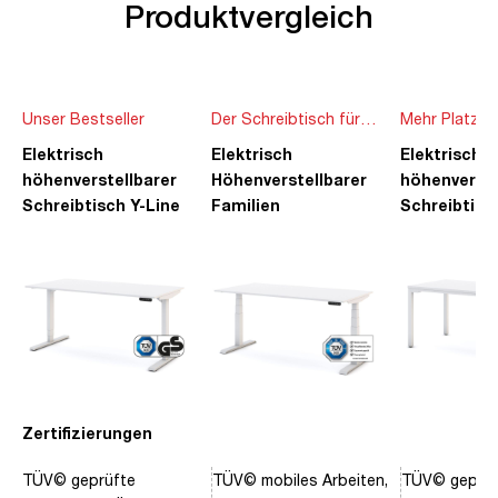
Produktvergleich
Unser Bestseller
Der Schreibtisch für
Mehr Platz f
die ganze Familie
Ideen
Elektrisch
Elektrisch
Elektrisch
höhenverstellbarer
Höhenverstellbarer
höhenverste
Schreibtisch Y-Line
Familien
Schreibtisc
Schreibtisch Pitino
Piacetta
Zertifizierungen
TÜV© geprüfte
TÜV© mobiles Arbeiten,
TÜV© geprüf