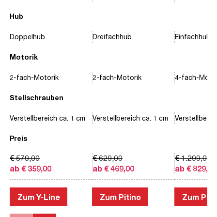
Hub
Doppelhub
Dreifachhub
Einfachhub
Motorik
2-fach-Motorik
2-fach-Motorik
4-fach-Motor
Stellschrauben
Verstellbereich ca. 1 cm
Verstellbereich ca. 1 cm
Verstellberei
Preis
€ 579,00
€ 629,00
€ 1.299,00
ab € 359,00
ab € 469,00
ab € 829,00
Zum Y-Line
Zum Pitino
Zum Piac