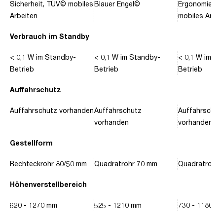
Sicherheit, TÜV© mobiles
Blauer Engel©
Ergonomie, 
Arbeiten
mobiles Arbe
Verbrauch im Standby
< 0,1 W im Standby-
< 0,1 W im Standby-
< 0,1 W im S
Betrieb
Betrieb
Betrieb
Auffahrschutz
Auffahrschutz vorhanden
Auffahrschutz
Auffahrschu
vorhanden
vorhanden
Gestellform
Rechteckrohr 80/50 mm
Quadratrohr 70 mm
Quadratrohr
Höhenverstellbereich
620 - 1270 mm
525 - 1210 mm
730 - 1180 