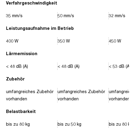
Verfahrgeschwindigkeit
35 mm/s
50 mm/s
32 mm/s
Leistungsaufnahme im Betrieb
400 W
350 W
450 W
Lärmemission
< 48 dB (A)
< 48 dB (A)
< 53 dB (A)
Zubehör
umfangreiches Zubehör
umfangreiches Zubehör
umfangreich
vorhanden
vorhanden
vorhanden
Belastbarkeit
bis zu 80 kg
bis zu 50 kg
bis zu 80 kg