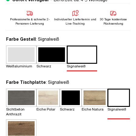
Professionelle & schnelle 2-
Individueller Liefertemin und
30 Tage kostenlose
Personen-Lieferung
Live-Tracking
Rücksendung
auswählen
Farbe Gestell
: Signalweiß
Weißaluminium
Schwarz
Signalweiß
auswählen
Farbe Tischplatte
: Signalweiß
Sichtbeton
Eiche Polar
Schwarz
Eiche Natura
Signalweiß
Anthrazit