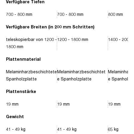
Verfügbare Tiefen
700 - 800 mm
700 - 800 mm
800 mm
Verfügbare Breiten (in 200 mm Schritten)
teleskopierbar von 1200 -
1200 - 1800 mm
1400 - 2000
1800 mm
Plattenmaterial
Melaminharzbeschichtete
Melaminharzbeschichtet
Melaminharz
Spanholzplatte
e Spanholzplatte
e Spanholzpl
Plattenstärke
19 mm
19 mm
19 mm
Gewicht
41 - 49 kg
41 - 49 kg
65 kg