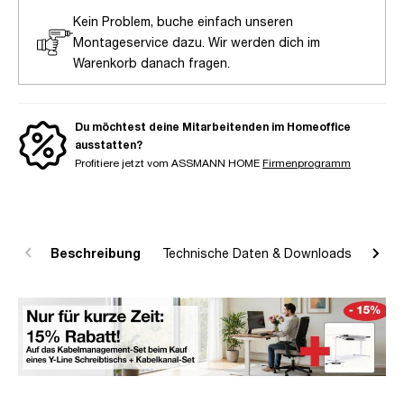
Kein Problem, buche einfach unseren
Montageservice dazu. Wir werden dich im
Warenkorb danach fragen.
Du möchtest deine Mitarbeitenden im Homeoffice
ausstatten?
Profitiere jetzt vom ASSMANN HOME
Firmenprogramm
Beschreibung
Technische Daten & Downloads
R