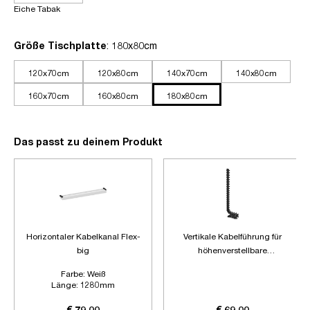
Eiche Tabak
auswählen
Größe Tischplatte
: 180x80cm
120x70cm
120x80cm
140x70cm
140x80cm
160x70cm
160x80cm
180x80cm
Das passt zu deinem Produkt
Horizontaler Kabelkanal Flex-
Vertikale Kabelführung für
big
höhenverstellbare
Schreibtische
Farbe:
Weiß
Länge:
1280mm
Zubehör:
Ohne Zubehör
€ 79,00
€ 69,00