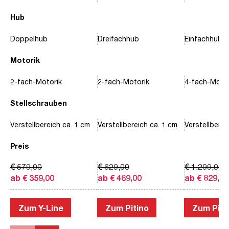
Hub
Doppelhub
Dreifachhub
Einfachhub
Motorik
2-fach-Motorik
2-fach-Motorik
4-fach-Motor
Stellschrauben
Verstellbereich ca. 1 cm
Verstellbereich ca. 1 cm
Verstellberei
Preis
€ 579,00
€ 629,00
€ 1.299,00
ab € 359,00
ab € 469,00
ab € 829,00
Zum Y-Line
Zum Pitino
Zum Piac