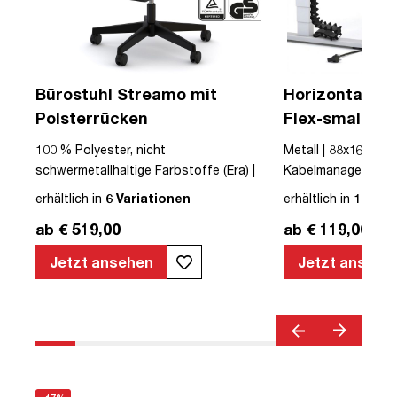
Bürostuhl Streamo mit
Horizontaler 
Polsterrücken
Flex-small + V
Kabelführung 
USB
100 % Polyester, nicht
Metall | 88x16x10cm
Steckdose
schwermetallhaltige Farbstoffe (Era) |
Kabelmanagement-Se
Textil | Schwarz | Schwarz | Drehstuhl |
erhältlich in
6 Variationen
erhältlich in
12 Var
mit Rollen | Polsterrücken | montiert |
ab € 519,00
ab € 119,00
Streamo | bis zu 120 kg | TÜV©
geprüfte Sicherheit | TÜV© geprüfte
Jetzt ansehen
Jetzt ansehe
Ergonomie | Quality Office© | TÜV©
Emissions geprüft | Höhenverstellbar |
Verstellbare Armlehnen | Belastbar bis
120kg | Verstellbare Rückenlehne |
Lordosenstütze