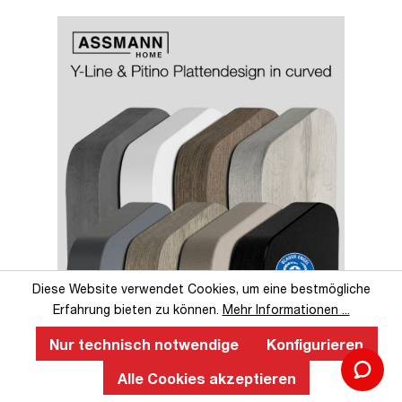
Slider überspringen
Slider überspringen
Diese Website verwendet Cookies, um eine bestmögliche
Erfahrung bieten zu können.
Mehr Informationen ...
Perfekte Ergonomie an einem
höhenverstellbaren Schreibtisch
Nur technisch notwendige
Konfigurieren
Alle Cookies akzeptieren
Ein ergonomischer, höhenverstellbarer Schreibtisch fördert
gesundes Arbeiten, verbessert die Körperhaltung, reduziert