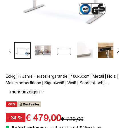
Eckig | 5 Jahre Herstellergarantie | 180x80cm | Metall | Holz |
Melaminoberfläche | Signalweiß | Weiß | Schreibtisch |
höhenverstellbar | unmontiert | Y-Line | bis zu 80 kg |
mehr anzeigen
Steckertyp C | Signalweiß | TÜV© mobiles Arbeiten |
Kollisions-Schutz | Elektrisch höhenverstellbar |
-34%
Bestseller
Kindersicherung
€ 479,00
-34 %
€ 729,00
Sofort verfügbar
– Lieferzeit ca. 4-5 Werktage