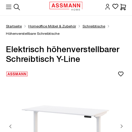
alt springen
Waren
Startseite
Homeoffice Möbel & Zubehör
Schreibtische
Höhenverstellbare Schreibtische
Elektrisch höhenverstellbarer
Schreibtisch Y-Line
Bildergalerie überspringen
Öffne Zoom-Modal