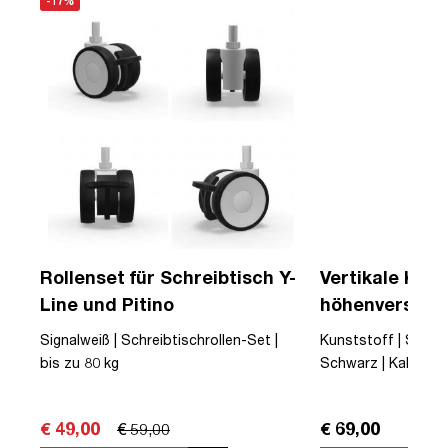
-17%
Rollenset für Schreibtisch Y-
Vertikale Kabe
Line und Pitino
höhenverstell
Schreibtische
Signalweiß | Schreibtischrollen-Set |
Kunststoff | Schwa
bis zu 80 kg
Schwarz | Kabelkana
und Magnethalter | 
Magnetisch
€ 49,00
€ 69,00
€ 59,00