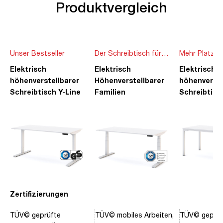
Produktvergleich
Unser Bestseller
Der Schreibtisch für
Mehr Platz f
die ganze Familie
Ideen
Elektrisch
Elektrisch
Elektrisch
höhenverstellbarer
Höhenverstellbarer
höhenverste
Schreibtisch Y-Line
Familien
Schreibtisc
Schreibtisch Pitino
Piacetta
Zertifizierungen
TÜV© geprüfte
TÜV© mobiles Arbeiten,
TÜV© geprüf