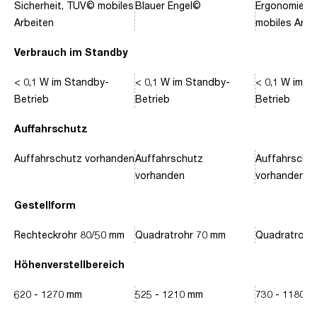
Sicherheit, TÜV© mobiles
Blauer Engel©
Ergonomie, 
Arbeiten
mobiles Arbe
Verbrauch im Standby
< 0,1 W im Standby-
< 0,1 W im Standby-
< 0,1 W im S
Betrieb
Betrieb
Betrieb
Auffahrschutz
Auffahrschutz vorhanden
Auffahrschutz
Auffahrschu
vorhanden
vorhanden
Gestellform
Rechteckrohr 80/50 mm
Quadratrohr 70 mm
Quadratrohr
Höhenverstellbereich
620 - 1270 mm
525 - 1210 mm
730 - 1180 