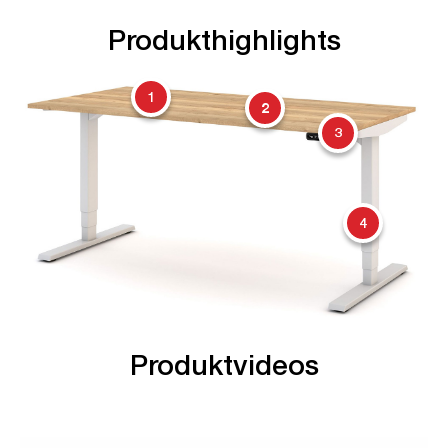
Produkthighlights
1
2
3
4
Produktvideos