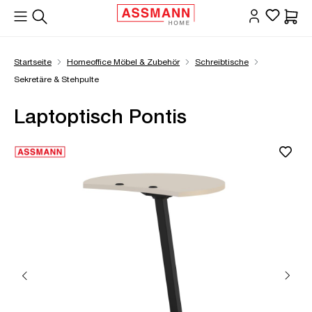
alt springen
Waren
Startseite
Homeoffice Möbel & Zubehör
Schreibtische
Sekretäre & Stehpulte
Laptoptisch Pontis
Bildergalerie überspringen
Öffne Zoom-Modal