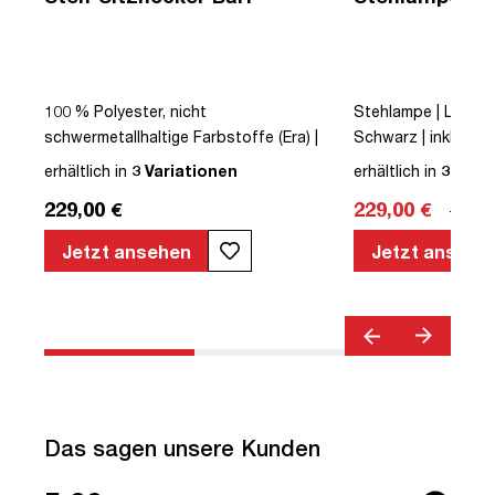
100 % Polyester, nicht
Stehlampe | LED | D
schwermetallhaltige Farbstoffe (Era) |
Schwarz | inkl. Leuc
Sitz- / Stehhocker | Höhenverstellbar |
erhältlich in
3 Variationen
erhältlich in
3 Vari
Kunststoff | Schwarz | montiert |
229,00 €
229,00 €
379,0
TÜV© geprüfte Entzündbarkeit des
Polsters | Bari
Jetzt ansehen
Jetzt ansehe
Das sagen unsere Kunden