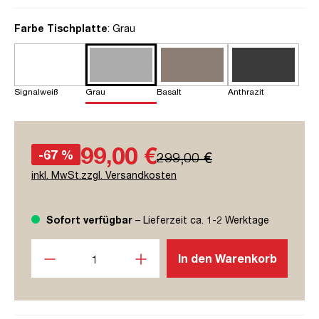
auswählen
Farbe Tischplatte
: Grau
Signalweiß
Grau
Basalt
Anthrazit
99,00 €
-67 %
299,00 €
inkl. MwSt.zzgl. Versandkosten
Sofort verfügbar
– Lieferzeit ca. 1-2 Werktage
Produkt Anzahl: Gib den gewünschten Wert ein oder benutze
In den Warenkorb