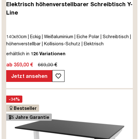
Elektrisch höhenverstellbarer Schreibtisch Y-
Line
140x80cm | Eckig | Weißaluminium | Eiche Polar | Schreibtisch |
höhenverstellbar | Kollisions-Schutz | Elektrisch
höhenverstellbar | Kindersicherung | Metall | Holz |
erhältlich in
126 Variationen
Melaminoberfläche | Beige | 5 Jahre Herstellergarantie |
ab 359,00 €
669,00 €
unmontiert | TÜV© mobiles Arbeiten | bis zu 80 kg | Y-Line |
Steckertyp C
Jetzt ansehen
-34%
Bestseller
🎖️5 Jahre Garantie