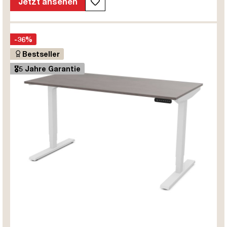
Jetzt ansehen
-36%
Bestseller
🎖️5 Jahre Garantie