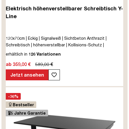
Elektrisch höhenverstellbarer Schreibtisch Y-
Line
120x70cm | Eckig | Signalweiß | Sichtbeton Anthrazit |
Schreibtisch | höhenverstellbar | Kollisions-Schutz |
Elektrisch höhenverstellbar | Kindersicherung | Metall | Holz |
erhältlich in
126 Variationen
Melaminoberfläche | Grau | 5 Jahre Herstellergarantie |
ab 359,00 €
589,00 €
unmontiert | TÜV© mobiles Arbeiten | bis zu 80 kg | Y-Line |
Steckertyp C
Jetzt ansehen
-36%
Bestseller
🎖️5 Jahre Garantie