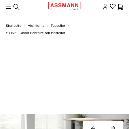
alt springen
Waren
Startseite
Highlights
Topseller
Y-LINE - Unser Schreibtisch Besteller
Slider überspringen
Slider überspringen