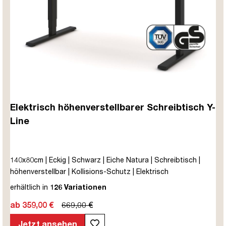
Elektrisch höhenverstellbarer Schreibtisch Y-
Line
140x80cm | Eckig | Schwarz | Eiche Natura | Schreibtisch |
höhenverstellbar | Kollisions-Schutz | Elektrisch
höhenverstellbar | Kindersicherung | Metall | Holz |
erhältlich in
126 Variationen
Melaminoberfläche | Braun | Eiche Natura | 5 Jahre
ab 359,00 €
669,00 €
Herstellergarantie | unmontiert | TÜV© mobiles Arbeiten | bis
zu 80 kg | Y-Line | Steckertyp C
Jetzt ansehen