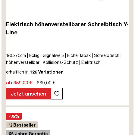
Elektrisch höhenverstellbarer Schreibtisch Y-
Line
160x70cm | Eckig | Signalweiß | Eiche Tabak | Schreibtisch |
höhenverstellbar | Kollisions-Schutz | Elektrisch
höhenverstellbar | Kindersicherung | Metall | Holz |
erhältlich in
126 Variationen
Melaminoberfläche | Braun | Weiß | Eiche Tabak | 5 Jahre
ab 359,00 €
669,00 €
Herstellergarantie | unmontiert | TÜV© mobiles Arbeiten | bis
zu 80 kg | Y-Line | Steckertyp C
Jetzt ansehen
-35%
Bestseller
🎖️5 Jahre Garantie