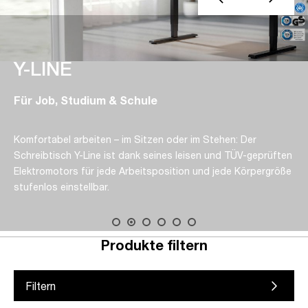
Classic Oberflächen
Vielfältig, unempfindlich, kratzfest &
umweltbewusst
Maximale Designfreiheit in 19 mm Qualität
Formate von 120×70 cm bis 180×80 cm
Ausgezeichnet mit dem Blauen Engel
Produkte filtern
Filtern