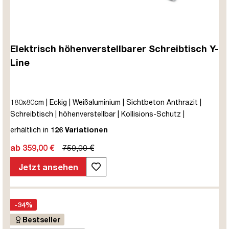
Elektrisch höhenverstellbarer Schreibtisch Y-
Line
180x80cm | Eckig | Weißaluminium | Sichtbeton Anthrazit |
Schreibtisch | höhenverstellbar | Kollisions-Schutz |
Elektrisch höhenverstellbar | Kindersicherung | Metall | Holz |
erhältlich in
126 Variationen
Melaminoberfläche | Grau | 5 Jahre Herstellergarantie |
ab 359,00 €
759,00 €
unmontiert | TÜV© mobiles Arbeiten | bis zu 80 kg | Y-Line |
Steckertyp C
Jetzt ansehen
-34%
Bestseller