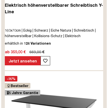
Elektrisch höhenverstellbarer Schreibtisch Y-
Line
160x70cm | Eckig | Schwarz | Eiche Natura | Schreibtisch |
höhenverstellbar | Kollisions-Schutz | Elektrisch
höhenverstellbar | Kindersicherung | Metall | Holz |
erhältlich in
126 Variationen
Melaminoberfläche | Braun | Eiche Natura | 5 Jahre
ab 359,00 €
669,00 €
Herstellergarantie | unmontiert | TÜV© mobiles Arbeiten | bis
zu 80 kg | Y-Line | Steckertyp C
Jetzt ansehen
-35%
Bestseller
🎖️5 Jahre Garantie