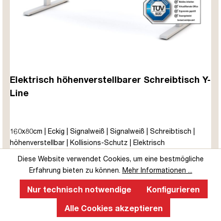
Elektrisch höhenverstellbarer Schreibtisch Y-
Line
160x80cm | Eckig | Signalweiß | Signalweiß | Schreibtisch |
höhenverstellbar | Kollisions-Schutz | Elektrisch
höhenverstellbar | Kindersicherung | Metall | Holz |
erhältlich in
126 Variationen
Diese Website verwendet Cookies, um eine bestmögliche
Melaminoberfläche | Weiß | 5 Jahre Herstellergarantie |
Erfahrung bieten zu können.
Mehr Informationen ...
ab 359,00 €
689,00 €
unmontiert | TÜV© mobiles Arbeiten | bis zu 80 kg | Y-Line |
Steckertyp C
Nur technisch notwendige
Konfigurieren
Jetzt ansehen
Alle Cookies akzeptieren