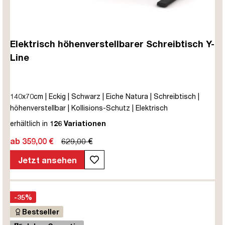
Elektrisch höhenverstellbarer Schreibtisch Y-
Line
140x70cm | Eckig | Schwarz | Eiche Natura | Schreibtisch |
höhenverstellbar | Kollisions-Schutz | Elektrisch
höhenverstellbar | Kindersicherung | Metall | Holz |
erhältlich in
126 Variationen
Melaminoberfläche | Braun | Eiche Natura | 5 Jahre
ab 359,00 €
629,00 €
Herstellergarantie | unmontiert | TÜV© mobiles Arbeiten | bis
zu 80 kg | Y-Line | Steckertyp C
Jetzt ansehen
-35%
Bestseller