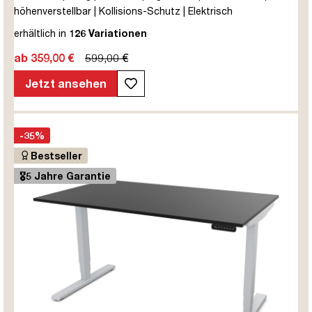
höhenverstellbar | Kollisions-Schutz | Elektrisch
höhenverstellbar | Kindersicherung | Metall | Holz |
erhältlich in
126 Variationen
Melaminoberfläche | Schwarz | Weiß | 5 Jahre
ab 359,00 €
599,00 €
Herstellergarantie | unmontiert | TÜV© mobiles Arbeiten | bis
zu 80 kg | Y-Line | Steckertyp C
Jetzt ansehen
-35%
Bestseller
🎖️5 Jahre Garantie