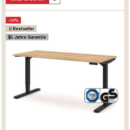
-34%
Bestseller
🎖️5 Jahre Garantie