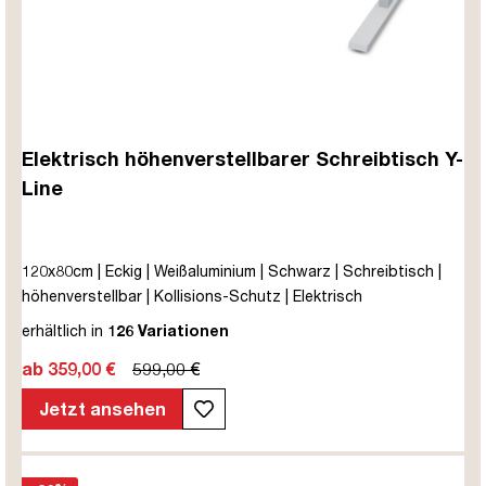
Elektrisch höhenverstellbarer Schreibtisch Y-
Line
120x80cm | Eckig | Weißaluminium | Schwarz | Schreibtisch |
höhenverstellbar | Kollisions-Schutz | Elektrisch
höhenverstellbar | Kindersicherung | Metall | Holz |
erhältlich in
126 Variationen
Melaminoberfläche | Schwarz | 5 Jahre Herstellergarantie |
ab 359,00 €
599,00 €
unmontiert | TÜV© mobiles Arbeiten | bis zu 80 kg | Y-Line |
Steckertyp C
Jetzt ansehen