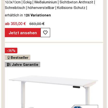
160x70cm | Eckig | Weißaluminium | Sichtbeton Anthrazit |
Schreibtisch | höhenverstellbar | Kollisions-Schutz |
Elektrisch höhenverstellbar | Kindersicherung | Metall | Holz |
erhältlich in
126 Variationen
Melaminoberfläche | Grau | 5 Jahre Herstellergarantie |
ab 359,00 €
669,00 €
unmontiert | TÜV© mobiles Arbeiten | bis zu 80 kg | Y-Line |
Steckertyp C
Jetzt ansehen
-35%
Bestseller
🎖️5 Jahre Garantie