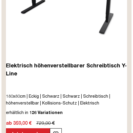
Elektrisch höhenverstellbarer Schreibtisch Y-
Line
180x80cm | Eckig | Schwarz | Schwarz | Schreibtisch |
höhenverstellbar | Kollisions-Schutz | Elektrisch
höhenverstellbar | Kindersicherung | Metall | Holz |
erhältlich in
126 Variationen
Melaminoberfläche | Schwarz | 5 Jahre Herstellergarantie |
ab 359,00 €
729,00 €
unmontiert | TÜV© mobiles Arbeiten | bis zu 80 kg | Y-Line |
Steckertyp C