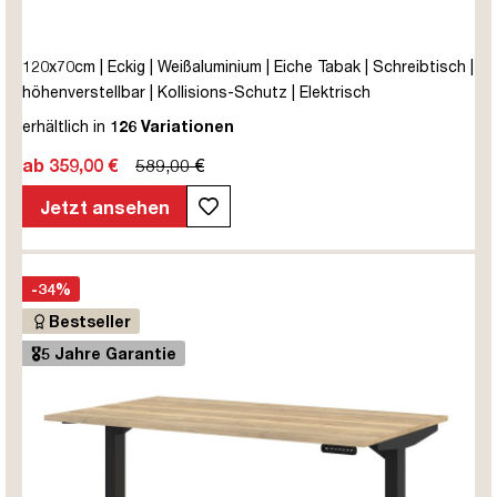
120x70cm | Eckig | Weißaluminium | Eiche Tabak | Schreibtisch |
höhenverstellbar | Kollisions-Schutz | Elektrisch
höhenverstellbar | Kindersicherung | Metall | Holz |
erhältlich in
126 Variationen
Melaminoberfläche | Braun | Eiche Natura | 5 Jahre
ab 359,00 €
589,00 €
Herstellergarantie | unmontiert | TÜV© mobiles Arbeiten | bis
zu 80 kg | Y-Line | Steckertyp C
Jetzt ansehen
-34%
Bestseller
🎖️5 Jahre Garantie