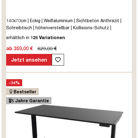
140x70cm | Eckig | Weißaluminium | Sichtbeton Anthrazit |
Schreibtisch | höhenverstellbar | Kollisions-Schutz |
Elektrisch höhenverstellbar | Kindersicherung | Metall | Holz |
erhältlich in
126 Variationen
Melaminoberfläche | Grau | 5 Jahre Herstellergarantie |
ab 359,00 €
629,00 €
unmontiert | TÜV© mobiles Arbeiten | bis zu 80 kg | Y-Line |
Steckertyp C
Jetzt ansehen
-34%
Bestseller
🎖️5 Jahre Garantie