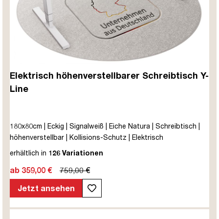
Elektrisch höhenverstellbarer Schreibtisch Y-
Line
180x80cm | Eckig | Signalweiß | Eiche Natura | Schreibtisch |
höhenverstellbar | Kollisions-Schutz | Elektrisch
höhenverstellbar | Kindersicherung | Metall | Holz |
erhältlich in
126 Variationen
Melaminoberfläche | Braun | Weiß | Eiche Natura | 5 Jahre
ab 359,00 €
759,00 €
Herstellergarantie | unmontiert | TÜV© mobiles Arbeiten | bis
zu 80 kg | Y-Line | Steckertyp C
Jetzt ansehen