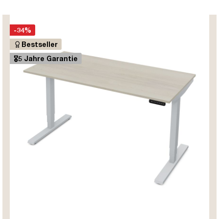
-34%
Bestseller
🎖️5 Jahre Garantie