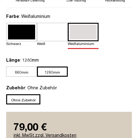
Personen-Lieferung
Live-Tracking
Rücksendung
auswählen
Farbe
: Weißaluminium
Schwarz
Weiß
Weißaluminium
auswählen
Länge
: 1280mm
880mm
1280mm
auswählen
Zubehör
: Ohne Zubehör
Ohne Zubehör
79,00 €
inkl. MwSt.zzgl. Versandkosten