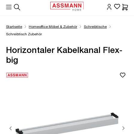
alt springen
Waren
Startseite
Homeoffice Möbel & Zubehör
Schreibtische
Schreibtisch Zubehör
Horizontaler Kabelkanal Flex-
big
Bildergalerie überspringen
Öffne Zoom-Modal