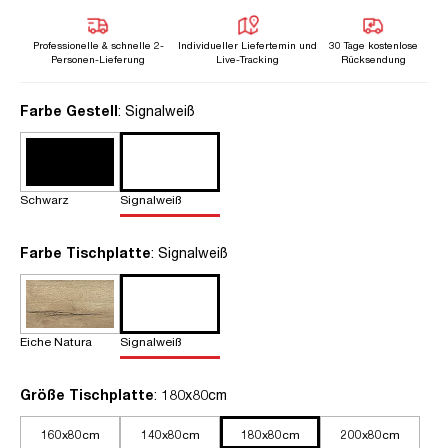
Professionelle & schnelle 2-
Individueller Liefertemin und
30 Tage kostenlose
Personen-Lieferung
Live-Tracking
Rücksendung
auswählen
Farbe Gestell
: Signalweiß
Schwarz
Signalweiß
auswählen
Farbe Tischplatte
: Signalweiß
Eiche Natura
Signalweiß
auswählen
Größe Tischplatte
: 180x80cm
160x80cm
140x80cm
180x80cm
200x80cm