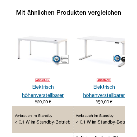
Mit ähnlichen Produkten vergleichen
Elektrisch
Elektrisch
höhenverstellbarer
höhenverstellbarer
829,00 €
359,00 €
Schreibtisch Piacetta
Schreibtisch Y-Line
Verbrauch im Standby
Verbrauch im Standby
< 0,1 W im Standby-Betrieb
< 0,1 W im Standby-Betrieb