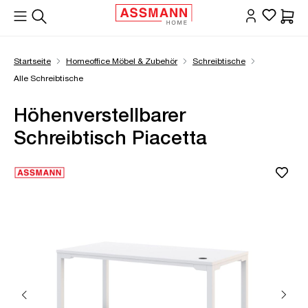
alt springen
Waren
Startseite
Homeoffice Möbel & Zubehör
Schreibtische
Alle Schreibtische
Höhenverstellbarer
Schreibtisch Piacetta
Bildergalerie überspringen
Öffne Zoom-Modal