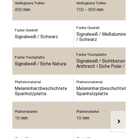
Verfügbare Tiefen
Verfügbare Tiefen
800 mm
700 - 800 mm
Farbe Gestell
Farbe Gestell
Signalweiß / Weißaluminium
Signalweiß / Schwarz
/ Schwarz
Farbe Tischplatte
Farbe Tischplatte
Signalweiß / Sichtbeton
Signalweiß / Eiche Natura
Anthrazit / Eiche Polar /
Vulkanschwarz matt /
Kiesel / Eiche Natura /
Eiche Tabak / Schwarz /
Plattenmaterial
Plattenmaterial
Sand / Anthrazit
Melaminharzbeschichtete
Melaminharzbeschichtete
Spanholzplatte
Spanholzplatte
Plattenstärke
Plattenstärke
19 mm
19 mm