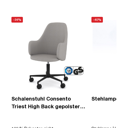
-24%
-40%
Schalenstuhl Consento
Stehlampe Me
Triest High Back gepolstert
mit Rollen