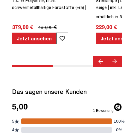
100 % Polyester, nicht
Stehlampe | LED | D
schwermetallhaltige Farbstoffe (Era) |
Beige | inkl. Leuchtm
Schwarz | Schalenstuhl | Polsterrücken
erhältlich in
3 Vari
| mit Rollen | Höhenverstellbar |
379,00 €
229,00 €
499,00 €
379,0
Wippfunktion | Textil | Beige | montiert |
TÜV© geprüfte Sicherheit | bis zu 110
Jetzt ansehen
Jetzt ansehe
kg | Triest
Das sagen unsere Kunden