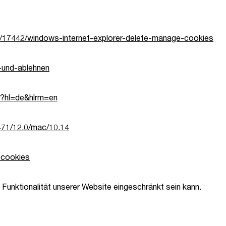
p/17442/windows-internet-explorer-delete-manage-cookies
n-und-ablehnen
7?hl=de&hlrm=en
1471/12.0/mac/10.14
#cookies
Funktionalität unserer Website eingeschränkt sein kann.