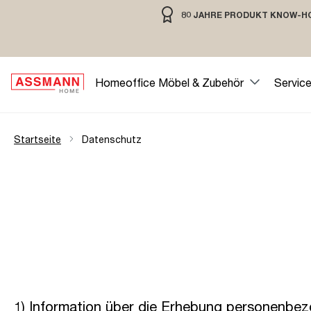
80 JAHRE PRODUKT KNOW-H
springen
Zur Hauptnavigation springen
80 JAHRE MÖBELBAU MIT TRADIT
Homeoffice Möbel & Zubehör
Servic
Startseite
Datenschutz
1) Information über die Erhebung personenbe