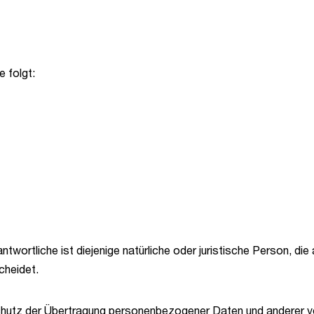
 folgt:
wortliche ist diejenige natürliche oder juristische Person, di
scheidet.
hutz der Übertragung personenbezogener Daten und anderer vert