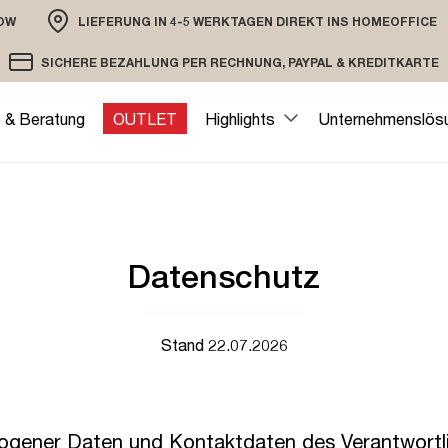
OW
LIEFERUNG IN 4-5 WERKTAGEN DIREKT INS HOMEOFFICE
ION
SICHERE BEZAHLUNG PER RECHNUNG, PAYPAL & KREDITKARTE
VERSAND PER DHL ODER SPEDITION
VERSCHLÜSSELTE ÜBERTRAGUNG
e & Beratung
OUTLET
Highlights
Unternehmenslös
Datenschutz
Stand 22.07.2026
zogener Daten und Kontaktdaten des Verantwortl