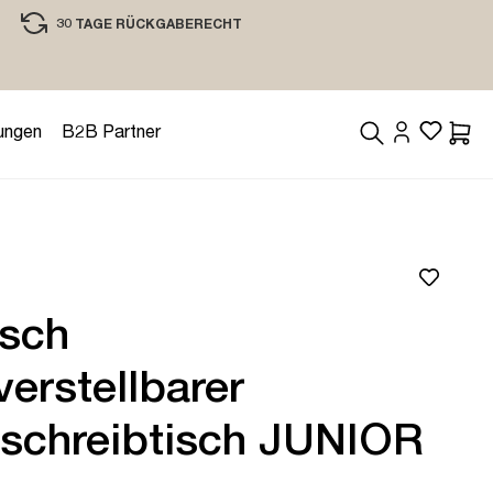
30 TAGE RÜCKGABERECHT
EINKAUFEN MIT VERTRAUEN
ungen
B2B Partner
Waren
isch
erstellbarer
rschreibtisch JUNIOR