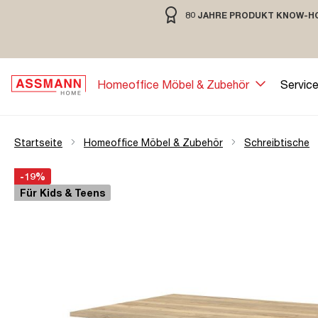
80 JAHRE PRODUKT KNOW-H
springen
Zur Hauptnavigation springen
80 JAHRE MÖBELBAU MIT TRADIT
Homeoffice Möbel & Zubehör
Servic
Startseite
Homeoffice Möbel & Zubehör
Schreibtische
Bildergalerie überspringen
Öffne Zoom-Modal
-19%
Für Kids & Teens