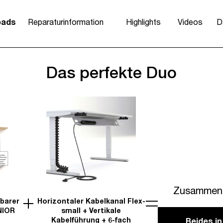
oads
Reparaturinformation
Highlights
Videos
D
Das perfekte Duo
Zusammen 
lbarer
Horizontaler Kabelkanal Flex-
NIOR
small + Vertikale
Kabelführung + 6-fach
Beides i