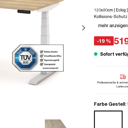
120x80cm | Eckig |
Kollisions-Schutz 
Verriegelungsfunkti
mehr anzeigen
unmontiert | TÜV©
Pitino
519
-19 %
Sofort verfü
Professionelle & schne
Lieferun
a
Farbe Gestell
: