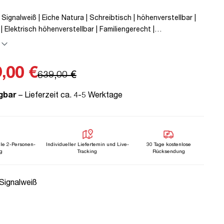
 Signalweiß | Eiche Natura | Schreibtisch | höhenverstellbar |
| Elektrisch höhenverstellbar | Familiengerecht |
on | Metall | Holz | Braun | 5 Jahre Herstellergarantie |
 geprüfte Ergonomie | TÜV© mobiles Arbeiten | bis zu 50 kg |
,00 €
639,00 €
gbar
– Lieferzeit ca. 4-5 Werktage
lle 2-Personen-
Individueller Liefertemin und Live-
30 Tage kostenlose
g
Tracking
Rücksendung
uswählen
 Signalweiß