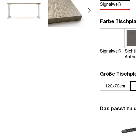
Signalweiß
Farbe Tischpla
Signalweiß
Sich
Anthr
Größe Tischpl
120x70cm
Das passt zu 