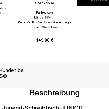
Steckdose
iß
atura
Farbe:
Weiß
0cm
Länge:
880mm
Zubehör:
Plus Vertikale Kabelführung +
6-fach Steckdose
149,00 €
Kunden bei
PS©
Beschreibung
-& Jugend-Schreibtisch JUNIOR