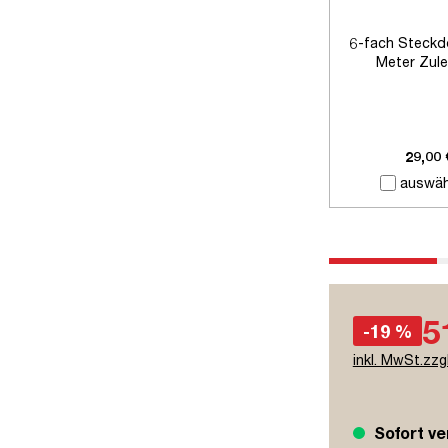
6-fach Steckd
Meter Zule
29,00 
auswäh
5
-19 %
inkl. MwSt.zzg
Sofort ve