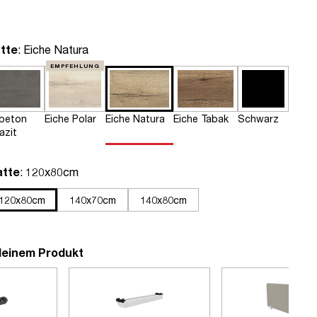
auswählen
tte
: Eiche Natura
EMPFEHLUNG
tbeton
Eiche Polar
Eiche Natura
Eiche Tabak
Schwarz
azit
auswählen
atte
: 120x80cm
120x80cm
140x70cm
140x80cm
deinem Produkt