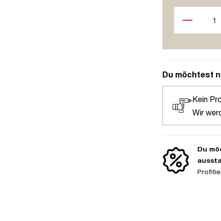
Produkt Anzah
Du möchtest n
Kein Pr
Wir wer
Du möc
ausst
Profit