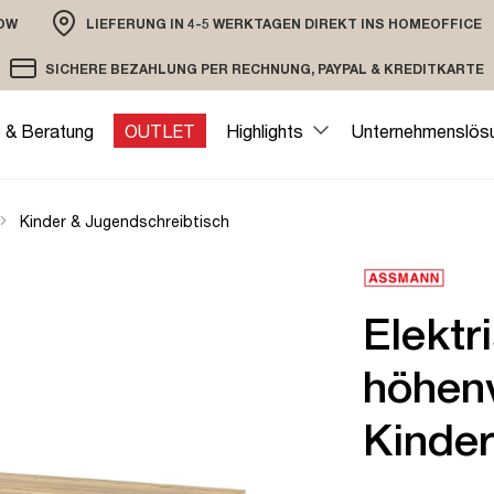
OW
LIEFERUNG IN 4-5 WERKTAGEN DIREKT INS HOMEOFFICE
ION
SICHERE BEZAHLUNG PER RECHNUNG, PAYPAL & KREDITKARTE
VERSAND PER DHL ODER SPEDITION
VERSCHLÜSSELTE ÜBERTRAGUNG
e & Beratung
OUTLET
Highlights
Unternehmenslös
Kinder & Jugendschreibtisch
Elektr
höhenv
Kinde