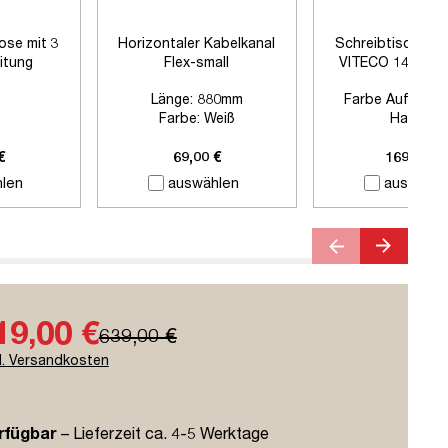
ose mit 3
Horizontaler Kabelkanal
Schreibtischtre
itung
Flex-small
VITECO 140cm H
Signalweiß
Länge:
880mm
Farbe Auftisch
Farbe:
Weiß
Harbor
Zubehör:
Ohne Zubehör
Farbe Klemmen:
Si
Länge:
1400
€
69,00 €
169,00 €
len
auswählen
auswähle
19,00 €
639,00 €
l. Versandkosten
rfügbar
– Lieferzeit ca. 4-5 Werktage