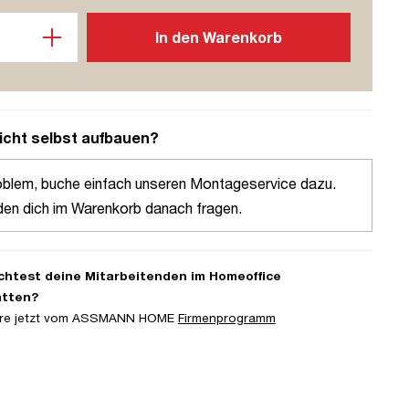
l: Gib den gewünschten Wert ein oder benutze die Schaltflächen u
In den Warenkorb
icht selbst aufbauen?
oblem, buche einfach unseren Montageservice dazu.
den dich im Warenkorb danach fragen.
htest deine Mitarbeitenden im Homeoffice
atten?
iere jetzt vom ASSMANN HOME
Firmenprogramm