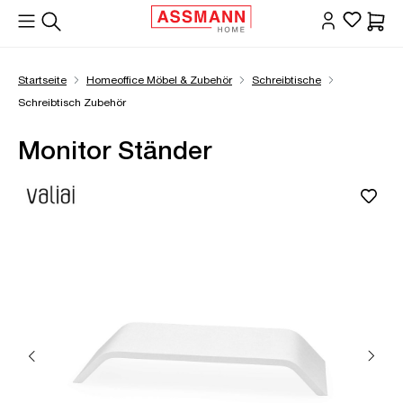
alt springen
Waren
Startseite
Homeoffice Möbel & Zubehör
Schreibtische
Schreibtisch Zubehör
Monitor Ständer
Bildergalerie überspringen
Öffne Zoom-Modal