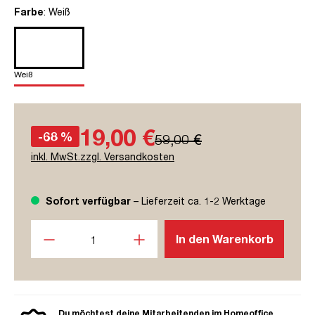
auswählen
Farbe
: Weiß
Weiß
19,00 €
-68 %
59,00 €
inkl. MwSt.zzgl. Versandkosten
Sofort verfügbar
– Lieferzeit ca. 1-2 Werktage
Produkt Anzahl: Gib den gewünschten Wert ein oder benutze
In den Warenkorb
Du möchtest deine Mitarbeitenden im Homeoffice