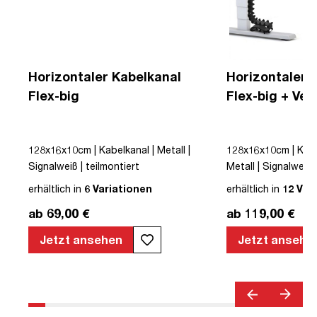
Horizontaler Kabelkanal
Horizontaler 
Flex-big
Flex-big + Ver
Kabelführung
128x16x10cm | Kabelkanal | Metall |
128x16x10cm | Kab
Signalweiß | teilmontiert
Metall | Signalweiß 
in
erhältlich in
6 Variationen
erhältlich in
12 Var
ab 69,00 €
ab 119,00 €
Jetzt ansehen
Jetzt ansehe