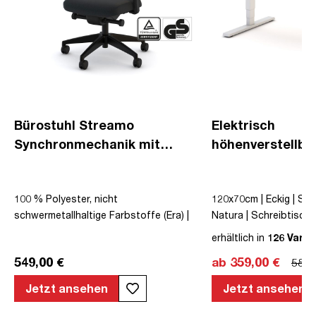
Bürostuhl Streamo
Elektrisch
Synchronmechanik mit
höhenverstellba
Polster
Schreibtisch Y-L
100 % Polyester, nicht
120x70cm | Eckig | Sign
schwermetallhaltige Farbstoffe (Era) |
Natura | Schreibtisch |
Schwarz | Drehstuhl | Polsterrücken |
höhenverstellbar | Kol
erhältlich in
126 Varia
mit Rollen | Lordosenstütze |
Elektrisch höhenverstel
549,00 €
ab 359,00 €
589,
Höhenverstellbar | Verstellbare
Kindersicherung | Metal
Armlehnen | Verstellbare Rückenlehne |
Melaminoberfläche | Br
Jetzt ansehen
Jetzt ansehen
Belastbar bis 120kg | Textil | Schwarz |
Eiche Natura | 5 Jahre
montiert | TÜV© geprüfte Sicherheit |
Herstellergarantie | u