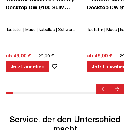
Desktop DW 9100 SLIM
Desktop DW 910
kabellos CH-Layout
kabellos FR-Lay
Tastatur | Maus | kabellos | Schwarz
Tastatur | Maus | kabe
ab 49,00 €
ab 49,00 €
129,00 €
129,0
Jetzt ansehen
Jetzt ansehen
Service, der den Unterschied
macht