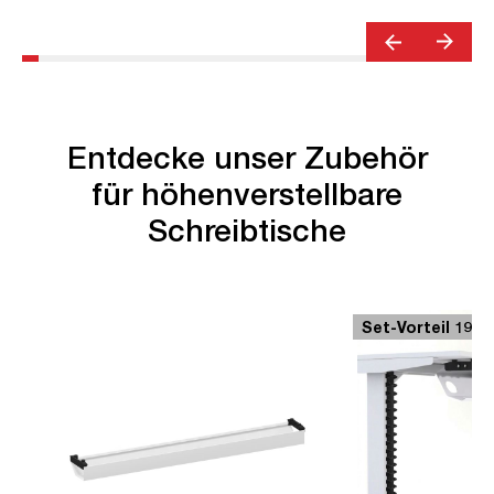
TÜV© geprüfte Ergonomie | TÜV©
mobiles Arbeiten | bis z
Emissions geprüft | Quality Office© |
Steckertyp C
bis zu 120 kg | Streamo
Entdecke unser Zubehör
für höhenverstellbare
Schreibtische
Set-Vorteil 19 €