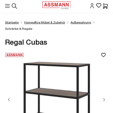
alt springen
Waren
Startseite
Homeoffice Möbel & Zubehör
Aufbewahrung
Schränke & Regale
Regal Cubas
Bildergalerie überspringen
Öffne Zoom-Modal