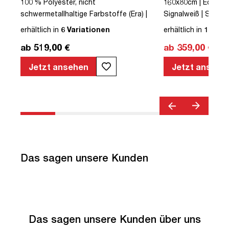
|
100 % Polyester, nicht
160x80cm | Eckig | 
schwermetallhaltige Farbstoffe (Era) |
Signalweiß | Schreib
Schwarz | Drehstuhl | Netzrücken | mit
höhenverstellbar | 
erhältlich in
6 Variationen
erhältlich in
126 Va
Rollen | Lordosenstütze |
Elektrisch höhenver
ab 519,00 €
ab 359,00 €
6
Höhenverstellbar | Verstellbare
Kindersicherung | Me
Sitztiefe | Verstellbare Armlehnen |
Melaminoberfläche |
Jetzt ansehen
Jetzt ansehe
Verstellbare Sitzneigung | Verstellbare
Herstellergarantie 
Rückenlehne | Belastbar bis 120kg |
mobiles Arbeiten | b
Textil | Schwarz | montiert | TÜV©
Steckertyp C
geprüfte Sicherheit | TÜV© geprüfte
Ergonomie | TÜV© Emissions geprüft |
Quality Office© | bis zu 120 kg |
Streamo
Das sagen unsere Kunden
Das sagen unsere Kunden über uns