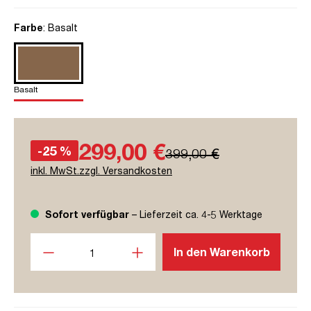
auswählen
Farbe
: Basalt
Basalt
299,00 €
-25 %
399,00 €
inkl. MwSt.zzgl. Versandkosten
Sofort verfügbar
– Lieferzeit ca. 4-5 Werktage
Produkt Anzahl: Gib den gewünschten Wert ein oder benutze
In den Warenkorb