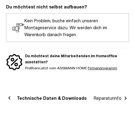
Du möchtest nicht selbst aufbauen?
Kein Problem, buche einfach unseren
Montageservice dazu. Wir werden dich im
Warenkorb danach fragen.
Du möchtest deine Mitarbeitenden im Homeoffice
ausstatten?
Profitiere jetzt vom ASSMANN HOME
Firmenprogramm
bung
Technische Daten & Downloads
Reparaturinformatio