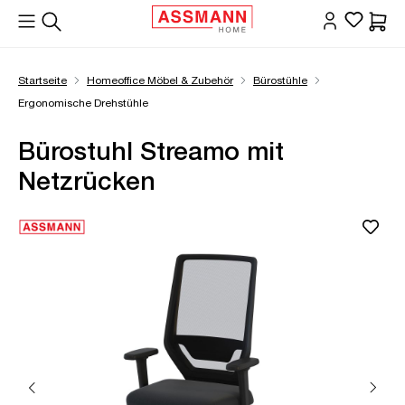
alt springen
Waren
Startseite
Homeoffice Möbel & Zubehör
Bürostühle
Ergonomische Drehstühle
Bürostuhl Streamo mit
Netzrücken
Bildergalerie überspringen
Öffne Zoom-Modal