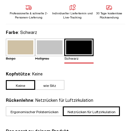
Professionelle & schnelle 2-
Individueller Liefertemin und
30 Tage kostenlose
Personen-Lieferung
Live-Tracking
Rücksendung
auswählen
Farbe
: Schwarz
Beige
Hellgrau
Schwarz
auswählen
Kopfstütze
: Keine
Keine
wie Sitz
auswählen
Rückenlehne
: Netzrücken für Luftzirkulation
Ergonomischer Polsterrücken
Netzrücken für Luftzirkulation