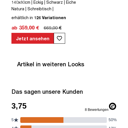
140x80cm | Eckig | Schwarz | Eiche
Natura | Schreibtisch |
höhenverstellbar | Kollisions-Schutz |
erhältlich in
126 Variationen
Elektrisch höhenverstellbar |
ab 359,00 €
669,00 €
Kindersicherung | Metall | Holz |
Melaminoberfläche | Braun | Eiche
Jetzt ansehen
Natura | 5 Jahre Herstellergarantie |
unmontiert | TÜV© mobiles Arbeiten |
bis zu 80 kg | Y-Line | Steckertyp C
Artikel in weiteren Looks
Das sagen unsere Kunden