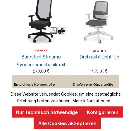
Bürostuhl Streamo
Drehstuhl Light Up
Synchronmechanik mit
579,00 €
499,00 €
Netzrücken
Empfohlene Körpergröße
Empfohlene Körpergröße
1,50 - 1,95 m
1,50 - 1,95 m
Diese Website verwendet Cookies, um eine bestmögliche
Erfahrung bieten zu können.
Mehr Informationen ...
Optimaler Einsatzort
Optimaler Einsatzort
Nur technisch notwendige
Konfigurieren
Homeoffice / ein Nutzer
-
Alle Cookies akzeptieren