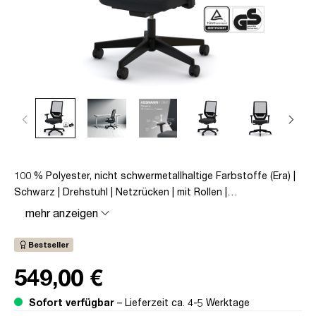
100 % Polyester, nicht schwermetallhaltige Farbstoffe (Era) |
Schwarz | Drehstuhl | Netzrücken | mit Rollen |
Lordosenstütze | Höhenverstellbar | Verstellbare Sitztiefe |
mehr anzeigen
Verstellbare Armlehnen | Verstellbare Sitzneigung |
Verstellbare Rückenlehne | Belastbar bis 120kg | Textil |
Bestseller
Schwarz | montiert | TÜV© geprüfte Sicherheit | TÜV©
549,00 €
geprüfte Ergonomie | TÜV© Emissions geprüft | Quality
Office© | bis zu 120 kg | Streamo
Sofort verfügbar
– Lieferzeit ca. 4-5 Werktage