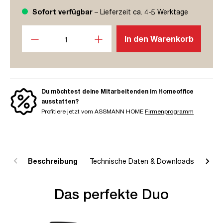
Sofort verfügbar
– Lieferzeit ca. 4-5 Werktage
Produkt Anzahl: Gib den gewünschten Wert ein oder benutze
In den Warenkorb
Du möchtest deine Mitarbeitenden im Homeoffice
ausstatten?
Profitiere jetzt vom ASSMANN HOME
Firmenprogramm
Beschreibung
Technische Daten & Downloads
R
Das perfekte Duo