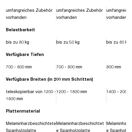
umfangreiches Zubehör
umfangreiches Zubehör
umfangreich
vorhanden
vorhanden
vorhanden
Belastbarkeit
bis zu 80 kg
bis zu 50 kg
bis zu 80 kg
Verfügbare Tiefen
700 - 800 mm
700 - 800 mm
800 mm
Verfügbare Breiten (in 200 mm Schritten)
teleskopierbar von 1200 -
1200 - 1800 mm
1400 - 2000
1800 mm
Plattenmaterial
Melaminharzbeschichtete
Melaminharzbeschichtet
Melaminharz
Spanholzplatte
e Spanholzplatte
e Spanholzpl