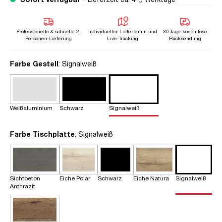
Professionelle & schnelle 2-
Individueller Liefertemin und
30 Tage kostenlose
Personen-Lieferung
Live-Tracking
Rücksendung
auswählen
Farbe Gestell
: Signalweiß
Weißaluminium
Schwarz
Signalweiß
auswählen
Farbe Tischplatte
: Signalweiß
Sichtbeton
Eiche Polar
Schwarz
Eiche Natura
Signalweiß
Anthrazit