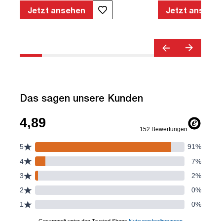
Armlehnen | Verstellbare Rückenlehne |
Jetzt ansehen
Jetzt ansehe
Belastbar bis 120kg | Textil | Schwarz |
montiert | TÜV© geprüfte Sicherheit |
TÜV© geprüfte Ergonomie | TÜV©
Emissions geprüft | Quality Office© |
bis zu 120 kg | Streamo
Das sagen unsere Kunden