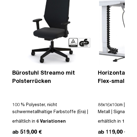
Bürostuhl Streamo mit
Horizontaler 
Polsterrücken
Flex-small + V
Kabelführung 
Steckdose
|
100 % Polyester, nicht
88x16x10cm | Kabe
schwermetallhaltige Farbstoffe (Era) |
Metall | Signalweiß 
Schwarz | Drehstuhl | Polsterrücken |
erhältlich in
6 Variationen
erhältlich in
12 Var
mit Rollen | Lordosenstütze |
ab 519,00 €
ab 119,00 €
Höhenverstellbar | Verstellbare