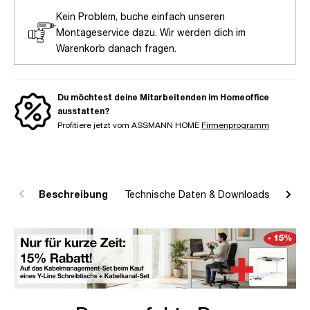
Kein Problem, buche einfach unseren
Montageservice dazu. Wir werden dich im
Warenkorb danach fragen.
Du möchtest deine Mitarbeitenden im Homeoffice
ausstatten?
Profitiere jetzt vom ASSMANN HOME
Firmenprogramm
Beschreibung
Technische Daten & Downloads
R