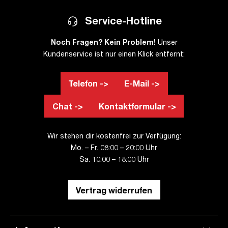
Service-Hotline
Dekorative Akzente für dein
Büro
Noch Fragen? Kein Problem!
Unser
Kundenservice ist nur einen Klick entfernt:
Egal, ob du dein Büro modern und minimalistisch oder
gemütlich und einladend gestalten möchtest – bei uns
Telefon ->
E-Mail ->
findest du die passenden Dekorationsartikel. Von eleganten
Bilderrahmen und Wanddekorationen bis hin zu dekorativen
Chat ->
Kontaktformular ->
Pflanzen und stilvollen Schreibtisch-Accessoires – unsere
Produkte sind perfekt auf die Bedürfnisse eines modernen
Arbeitsplatzes abgestimmt und setzen gezielt Akzente.
Wir stehen dir kostenfrei zur Verfügung:
Mo. – Fr. 08:00 – 20:00 Uhr
Sa. 10:00 – 18:00 Uhr
Ordnung und Organisation mit
Stil
Vertrag widerrufen
Eine gut organisierte Arbeitsumgebung ist essenziell für
effizientes Arbeiten. Unsere dekorativen