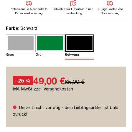
Professionelle & schnelle 2-
Individueller Liefertemin und
30 Tage kostenlose
Personen-Lieferung
Live-Tracking
Rücksendung
auswählen
Farbe
: Schwarz
Grau
Grün
Schwarz
49,00 €
-25 %
65,00 €
inkl. MwSt.zzgl. Versandkosten
Derzeit nicht vorrätig - dein Lieblingsartikel ist bald
zurück!