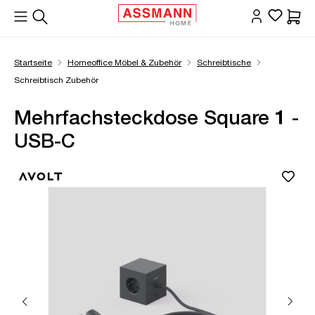
alt springen
Waren
Startseite
Homeoffice Möbel & Zubehör
Schreibtische
Schreibtisch Zubehör
Mehrfachsteckdose Square 1 -
USB-C
Bildergalerie überspringen
Öffne Zoom-Modal