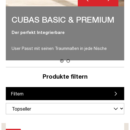
CUBAS BASIC & PREMIUM
Der perfekt Integrierbare
User Passt mit seinen Traummaßen in jede Nische
Produkte filtern
Filtern