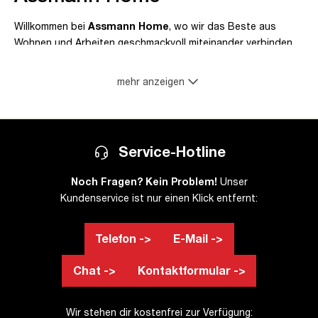
Willkommen bei
Assmann Home
, wo wir das Beste aus
Wohnen und Arbeiten geschmackvoll miteinander verbinden.
Unsere
Sekretär Cubas Basic
und
Sekretär Cubas
Premium
Modelle sind nicht nur mit dem GS-Siegel für
mehr anzeigen
geprüfte Sicherheit ausgezeichnet, sondern bieten auch eine
Fülle an durchdachten Details, die sie zu einem
unverzichtbaren Bestandteil jedes stilvollen und funktionalen
Arbeitsplatzes machen.
Service-Hotline
Wohnen und Arbeiten in
Noch Fragen? Kein Problem!
Unser
Kundenservice ist nur einen Klick entfernt:
Harmonie
Unsere Sekretäre zeichnen sich durch einen nahtlosen
Telefon ->
E-Mail ->
Verbund von Stauraum und Funktionalität aus, der Ihre
Chat ->
Kontaktformular ->
Arbeitsumgebung bereichert, ohne auf Design zu verzichten.
Das unempfindliche und kratzfeste Dekor, kombiniert mit
einer Premium Blende in Eichen-Optik, gewährleistet
Wir stehen dir kostenfrei zur Verfügung: