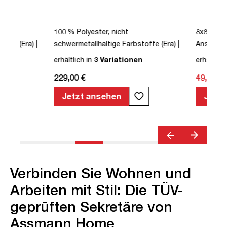
100 % Polyester, nicht
8x8x8cm | Verlänge
 |
schwermetallhaltige Farbstoffe (Era) |
Anschluss | Kunsts
r |
Sitz- / Stehhocker | Höhenverstellbar |
Dot Design Award
erhältlich in
3 Variationen
erhältlich in
3 Vari
Kunststoff | Schwarz | montiert |
229,00 €
49,00 €
65,00 €
rs |
TÜV© geprüfte Entzündbarkeit des
Polsters | Bari
Jetzt ansehen
Jetzt ansehe
Verbinden Sie Wohnen und
Arbeiten mit Stil: Die TÜV-
geprüften Sekretäre von
Assmann Home