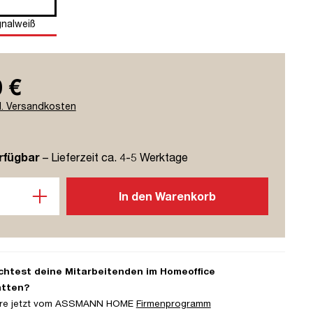
gnalweiß
 €
l. Versandkosten
rfügbar
– Lieferzeit ca. 4-5 Werktage
l: Gib den gewünschten Wert ein oder benutze die Schaltflächen u
In den Warenkorb
htest deine Mitarbeitenden im Homeoffice
atten?
iere jetzt vom ASSMANN HOME
Firmenprogramm