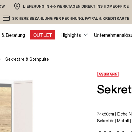
OW
LIEFERUNG IN 4-5 WERKTAGEN DIREKT INS HOMEOFFICE
ION
SICHERE BEZAHLUNG PER RECHNUNG, PAYPAL & KREDITKARTE
VERSAND PER DHL ODER SPEDITION
VERSCHLÜSSELTE ÜBERTRAGUNG
e & Beratung
OUTLET
Highlights
Unternehmenslös
Sekretäre & Stehpulte
Sekre
74x80cm | Eiche Na
Sekretär | Metall |