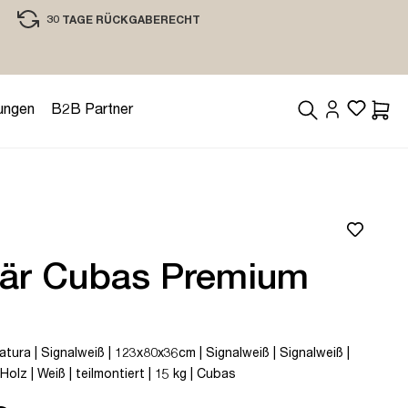
30 TAGE RÜCKGABERECHT
EINKAUFEN MIT VERTRAUEN
ungen
B2B Partner
Waren
tär Cubas Premium
tura | Signalweiß | 123x80x36cm | Signalweiß | Signalweiß |
 Holz | Weiß | teilmontiert | 15 kg | Cubas