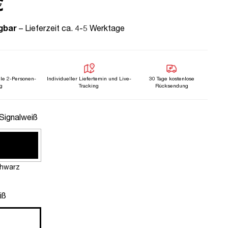
€
gbar
– Lieferzeit ca. 4-5 Werktage
lle 2-Personen-
Individueller Liefertemin und Live-
30 Tage kostenlose
g
Tracking
Rücksendung
uswählen
 Signalweiß
hwarz
n
iß