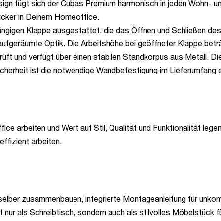
ign fügt sich der Cubas Premium harmonisch in jeden Wohn- und 
ucker in Deinem Homeoffice.
tgängigen Klappe ausgestattet, die das Öffnen und Schließen de
nd aufgeräumte Optik. Die Arbeitshöhe bei geöffneter Klappe b
t und verfügt über einen stabilen Standkorpus aus Metall. Die
cherheit ist die notwendige Wandbefestigung im Lieferumfang e
fice arbeiten und Wert auf Stil, Qualität und Funktionalität le
ffizient arbeiten.
selber zusammenbauen, integrierte Montageanleitung für unkomp
 nur als Schreibtisch, sondern auch als stilvolles Möbelstück f