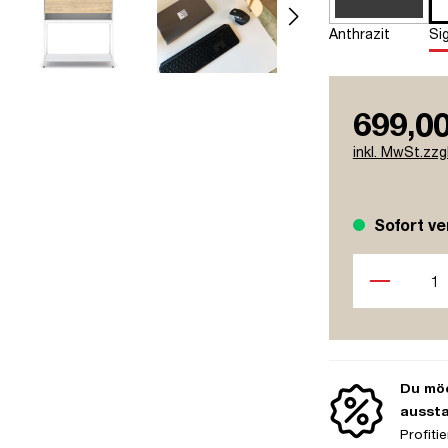
Anthrazit
Si
699,00
inkl. MwSt.zzg
Sofort ve
Produkt Anzah
Du möc
ausst
Profit