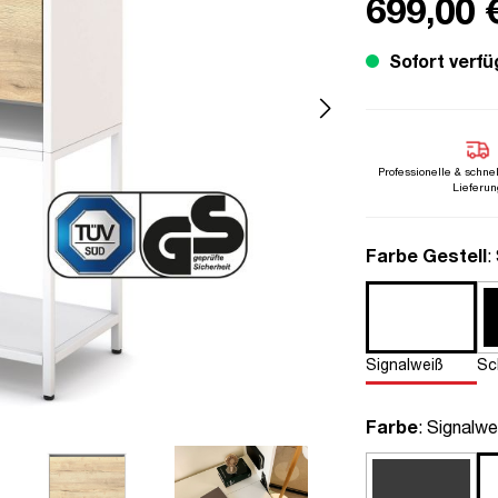
699,00 
Sofort verfü
Professionelle & schne
Lieferun
a
Farbe Gestell
:
Signalweiß
Sc
auswähle
Farbe
: Signalwe