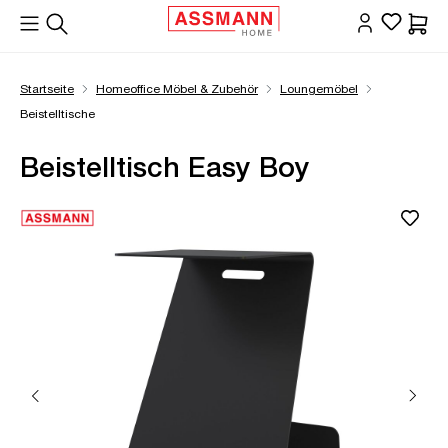
alt springen
Waren
Startseite
Homeoffice Möbel & Zubehör
Loungemöbel
Beistelltische
Beistelltisch Easy Boy
Bildergalerie überspringen
Öffne Zoom-Modal