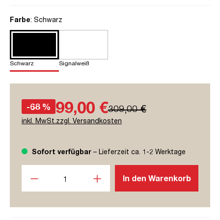
auswählen
Farbe
: Schwarz
Schwarz
Signalweiß
99,00 €
-68 %
309,00 €
inkl. MwSt.zzgl. Versandkosten
Sofort verfügbar
– Lieferzeit ca. 1-2 Werktage
Produkt Anzahl: Gib den gewünschten Wert ein oder benutze
In den Warenkorb