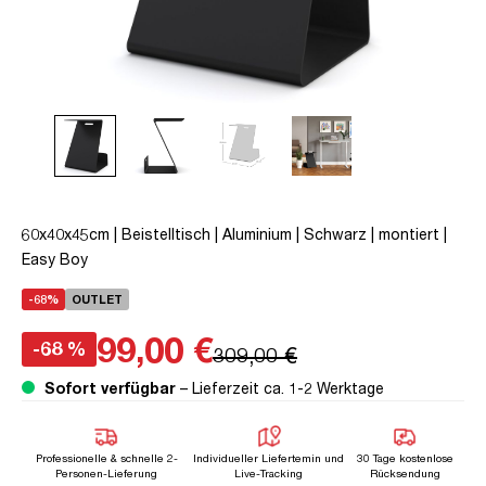
60x40x45cm | Beistelltisch | Aluminium | Schwarz | montiert |
Easy Boy
-68%
OUTLET
99,00 €
-68 %
309,00 €
Sofort verfügbar
– Lieferzeit ca. 1-2 Werktage
Professionelle & schnelle 2-
Individueller Liefertemin und
30 Tage kostenlose
Personen-Lieferung
Live-Tracking
Rücksendung