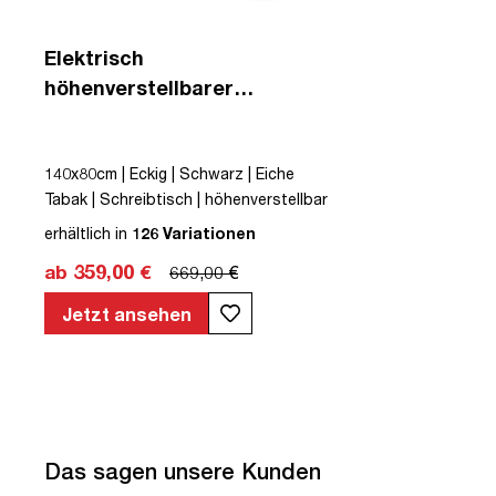
Elektrisch
höhenverstellbarer
Schreibtisch Y-Line
140x80cm | Eckig | Schwarz | Eiche
Tabak | Schreibtisch | höhenverstellbar
| Kollisions-Schutz | Elektrisch
erhältlich in
126 Variationen
höhenverstellbar | Kindersicherung |
ab 359,00 €
669,00 €
Metall | Holz | Melaminoberfläche |
Braun | Eiche Tabak | 5 Jahre
Jetzt ansehen
Herstellergarantie | unmontiert | TÜV©
mobiles Arbeiten | bis zu 80 kg | Y-Line |
Steckertyp C
Das sagen unsere Kunden