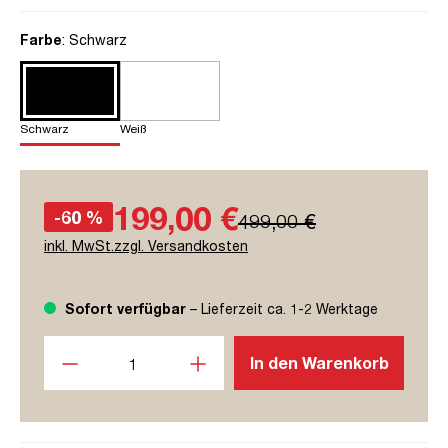
auswählen
Farbe
: Schwarz
Schwarz
Weiß
199,00 €
-60 %
499,00 €
inkl. MwSt.zzgl. Versandkosten
Sofort verfügbar
– Lieferzeit ca. 1-2 Werktage
Produkt Anzahl: Gib den gewünschten Wert ein oder benutze
In den Warenkorb