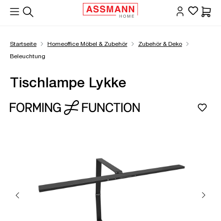
alt springen
Waren
Startseite
Homeoffice Möbel & Zubehör
Zubehör & Deko
Beleuchtung
Tischlampe Lykke
Bildergalerie überspringen
Öffne Zoom-Modal