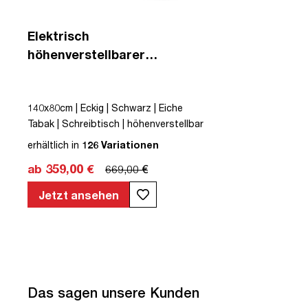
Elektrisch
höhenverstellbarer
Schreibtisch Y-Line
140x80cm | Eckig | Schwarz | Eiche
Tabak | Schreibtisch | höhenverstellbar
| Kollisions-Schutz | Elektrisch
erhältlich in
126 Variationen
höhenverstellbar | Kindersicherung |
ab 359,00 €
669,00 €
Metall | Holz | Melaminoberfläche |
Braun | Eiche Tabak | 5 Jahre
Jetzt ansehen
Herstellergarantie | unmontiert | TÜV©
mobiles Arbeiten | bis zu 80 kg | Y-Line |
Steckertyp C
Das sagen unsere Kunden