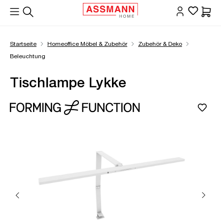
alt springen
Waren
Startseite
Homeoffice Möbel & Zubehör
Zubehör & Deko
Beleuchtung
Tischlampe Lykke
Bildergalerie überspringen
Öffne Zoom-Modal