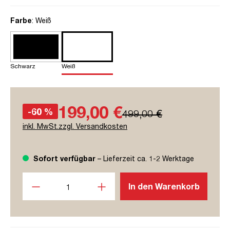
auswählen
Farbe
: Weiß
Schwarz
Weiß
199,00 €
-60 %
499,00 €
inkl. MwSt.zzgl. Versandkosten
Sofort verfügbar
– Lieferzeit ca. 1-2 Werktage
Produkt Anzahl: Gib den gewünschten Wert ein oder benutze
In den Warenkorb