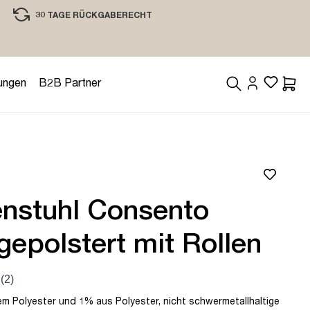
30 TAGE RÜCKGABERECHT
EINKAUFEN MIT VERTRAUEN
ungen
B2B Partner
Waren
enstuhl Consento
 gepolstert mit Rollen
m Polyester und 1% aus Polyester, nicht schwermetallhaltige