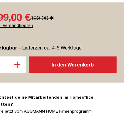
99,00 €
399,00 €
l. Versandkosten
rfügbar
– Lieferzeit ca. 4-5 Werktage
l: Gib den gewünschten Wert ein oder benutze die Schaltflächen u
In den Warenkorb
htest deine Mitarbeitenden im Homeoffice
atten?
iere jetzt vom ASSMANN HOME
Firmenprogramm