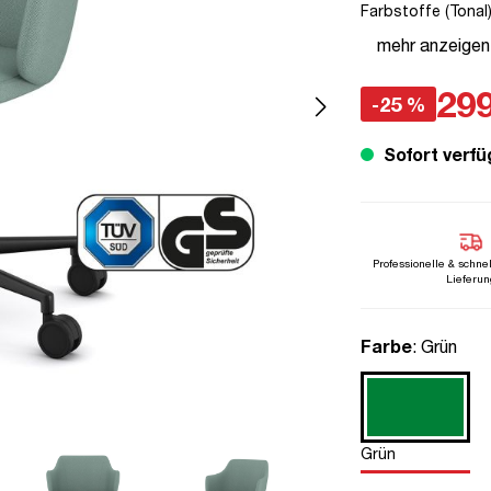
Farbstoffe (Tonal)
Höhenverstellbar |
mehr anzeigen
299
-25 %
Sofort verfü
Professionelle & schne
Lieferun
auswähle
Farbe
: Grün
Grün