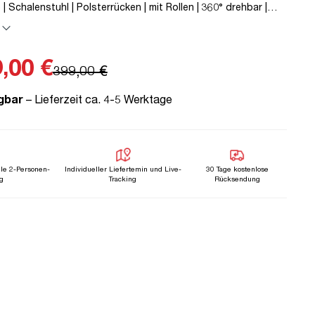
 | Schalenstuhl | Polsterrücken | mit Rollen | 360° drehbar |
 Metall | Textil | Grün | montiert | TÜV© geprüfte Sicherheit
,00 €
399,00 €
gbar
– Lieferzeit ca. 4-5 Werktage
lle 2-Personen-
Individueller Liefertemin und Live-
30 Tage kostenlose
g
Tracking
Rücksendung
n