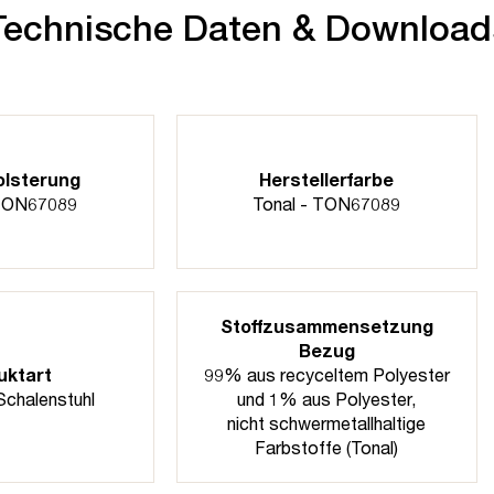
Technische Daten & Download
olsterung
Herstellerfarbe
 TON67089
Tonal - TON67089
Stoffzusammensetzung
Bezug
uktart
99% aus recyceltem Polyester
 Schalenstuhl
und 1% aus Polyester,
nicht schwermetallhaltige
Farbstoffe (Tonal)