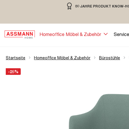
80 JAHRE PRODUKT KNOW-H
springen
Zur Hauptnavigation springen
80 JAHRE MÖBELBAU MIT TRADIT
Homeoffice Möbel & Zubehör
Servic
Startseite
Homeoffice Möbel & Zubehör
Bürostühle
Bildergalerie überspringen
Öffne Zoom-Modal
-25%