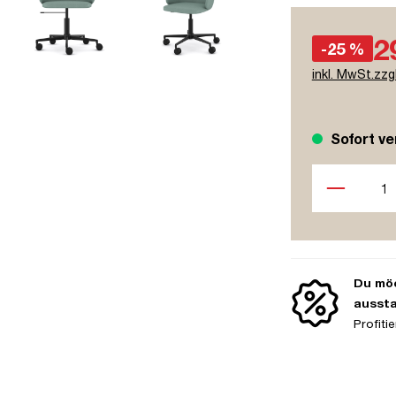
2
-25 %
inkl. MwSt.zzg
Sofort ve
Produkt Anzah
Du möc
ausst
Profit