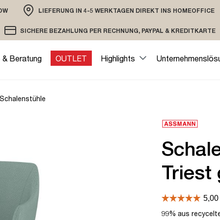
OW
LIEFERUNG IN 4-5 WERKTAGEN DIREKT INS HOMEOFFICE
ION
SICHERE BEZAHLUNG PER RECHNUNG, PAYPAL & KREDITKARTE
VERSAND PER DHL ODER SPEDITION
VERSCHLÜSSELTE ÜBERTRAGUNG
e & Beratung
OUTLET
Highlights
Unternehmenslös
Schalenstühle
Schal
Triest
99% aus recycelte