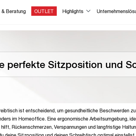
e & Beratung
OUTLET
Highlights
Unternehmenslös
Die perfekte Sitzposition und S
hreibtisch ist entscheidend, um gesundheitliche Beschwerden z
onders im Homeoffice. Eine ergonomische Arbeitsumgebung, ide
, hilft, Rückenschmerzen, Verspannungen und langfristige Halt
u deine Sitzposition und deinen Schreibtisch optimal einstellst.