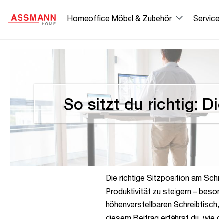
springen
Zur Hauptnavigation springen
Homeoffice Möbel & Zubehör
Servic
So sitzt du richtig: 
Die richtige Sitzposition am Sc
Produktivität zu steigern – bes
h
öhenverstellbaren Schreibtisch
diesem Beitrag erfährst du, wie d