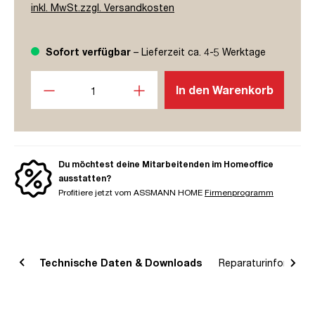
inkl. MwSt.zzgl. Versandkosten
Sofort verfügbar
– Lieferzeit ca. 4-5 Werktage
Produkt Anzahl: Gib den gewünschten Wert ein oder benutze
In den Warenkorb
Du möchtest deine Mitarbeitenden im Homeoffice
ausstatten?
Profitiere jetzt vom ASSMANN HOME
Firmenprogramm
bung
Technische Daten & Downloads
Reparaturinformatio