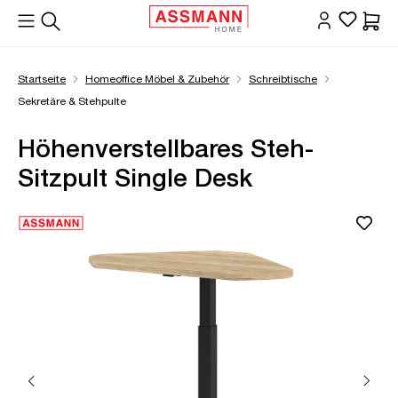
alt springen
Waren
Startseite
Homeoffice Möbel & Zubehör
Schreibtische
Sekretäre & Stehpulte
Höhenverstellbares Steh-
Sitzpult Single Desk
Bildergalerie überspringen
Öffne Zoom-Modal