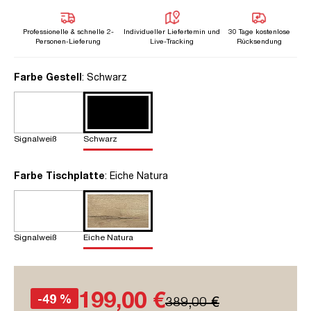
Professionelle & schnelle 2-
Individueller Liefertemin und
30 Tage kostenlose
Personen-Lieferung
Live-Tracking
Rücksendung
auswählen
Farbe Gestell
: Schwarz
Signalweiß
Schwarz
auswählen
Farbe Tischplatte
: Eiche Natura
Signalweiß
Eiche Natura
199,00 €
-49 %
389,00 €