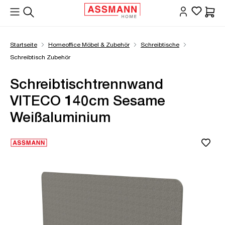
alt springen
Waren
Startseite
Homeoffice Möbel & Zubehör
Schreibtische
Schreibtisch Zubehör
Schreibtischtrennwand
VITECO 140cm Sesame
Weißaluminium
Bildergalerie überspringen
Öffne Zoom-Modal