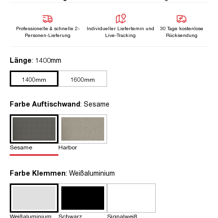
Professionelle & schnelle 2-
Individueller Liefertemin und
30 Tage kostenlose
Personen-Lieferung
Live-Tracking
Rücksendung
auswählen
Länge
: 1400mm
1400mm
1600mm
auswählen
Farbe Auftischwand
: Sesame
Sesame
Harbor
auswählen
Farbe Klemmen
: Weißaluminium
Weißaluminium
Schwarz
Signalweiß