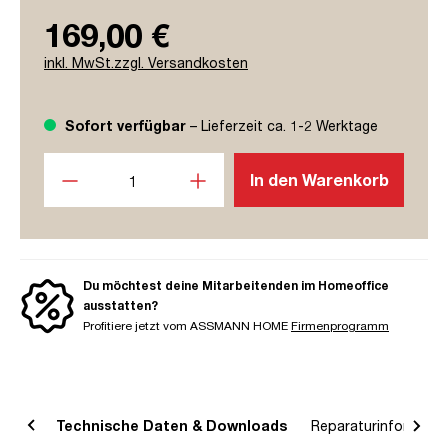
169,00 €
inkl. MwSt.zzgl. Versandkosten
Sofort verfügbar
– Lieferzeit ca. 1-2 Werktage
Produkt Anzahl: Gib den gewünschten Wert ein oder benutze
In den Warenkorb
Du möchtest deine Mitarbeitenden im Homeoffice
ausstatten?
Profitiere jetzt vom ASSMANN HOME
Firmenprogramm
bung
Technische Daten & Downloads
Reparaturinformatio