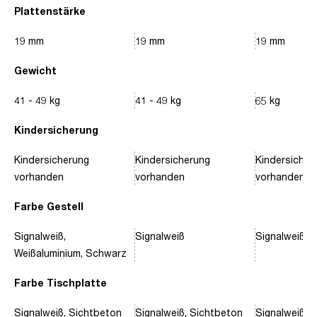
Plattenstärke
19 mm
19 mm
19 mm
Gewicht
41 - 49 kg
41 - 49 kg
65 kg
Kindersicherung
Kindersicherung
Kindersicherung
Kindersicher
vorhanden
vorhanden
vorhanden
Farbe Gestell
Signalweiß,
Signalweiß
Signalweiß, 
Weißaluminium, Schwarz
Farbe Tischplatte
Signalweiß, Sichtbeton
Signalweiß, Sichtbeton
Signalweiß, 