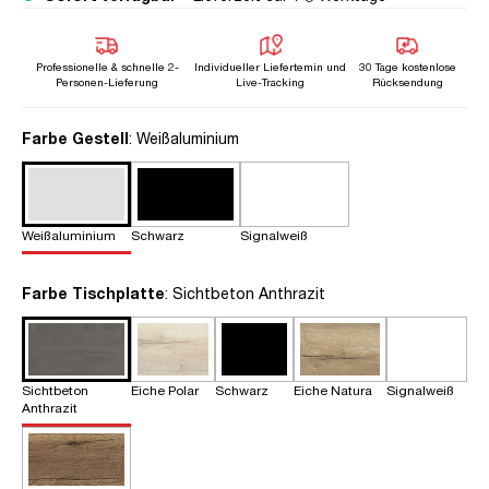
Professionelle & schnelle 2-
Individueller Liefertemin und
30 Tage kostenlose
Personen-Lieferung
Live-Tracking
Rücksendung
auswählen
Farbe Gestell
: Weißaluminium
Weißaluminium
Schwarz
Signalweiß
auswählen
Farbe Tischplatte
: Sichtbeton Anthrazit
Sichtbeton
Eiche Polar
Schwarz
Eiche Natura
Signalweiß
Anthrazit