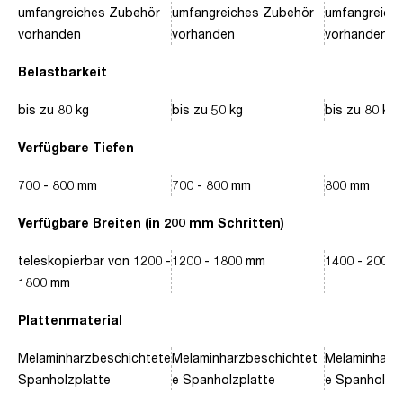
umfangreiches Zubehör
umfangreiches Zubehör
umfangreich
vorhanden
vorhanden
vorhanden
Belastbarkeit
bis zu 80 kg
bis zu 50 kg
bis zu 80 kg
Verfügbare Tiefen
700 - 800 mm
700 - 800 mm
800 mm
Verfügbare Breiten (in 200 mm Schritten)
teleskopierbar von 1200 -
1200 - 1800 mm
1400 - 2000
1800 mm
Plattenmaterial
Melaminharzbeschichtete
Melaminharzbeschichtet
Melaminharz
Spanholzplatte
e Spanholzplatte
e Spanholzpl