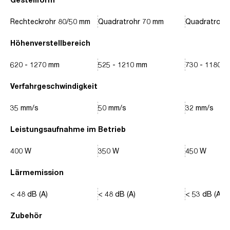
Rechteckrohr 80/50 mm
Quadratrohr 70 mm
Quadratrohr
Höhenverstellbereich
620 - 1270 mm
525 - 1210 mm
730 - 1180 
Verfahrgeschwindigkeit
35 mm/s
50 mm/s
32 mm/s
Leistungsaufnahme im Betrieb
400 W
350 W
450 W
Lärmemission
< 48 dB (A)
< 48 dB (A)
< 53 dB (A)
Zubehör