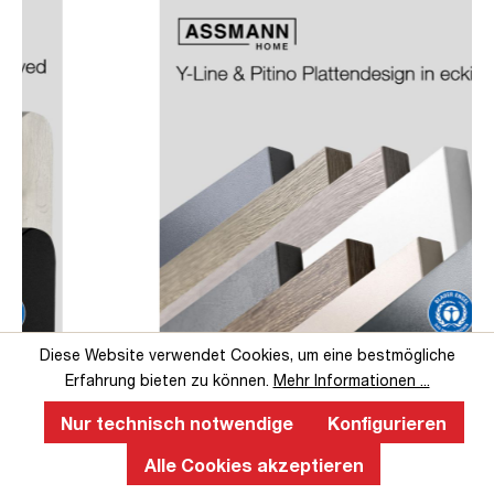
Slider überspringen
Slider überspringen
Diese Website verwendet Cookies, um eine bestmögliche
Perfekte Ergonomie an einem
Erfahrung bieten zu können.
Mehr Informationen ...
höhenverstellbaren Schreibtisch
Nur technisch notwendige
Konfigurieren
Ein ergonomischer, höhenverstellbarer Schreibtisch fördert
Alle Cookies akzeptieren
gesundes Arbeiten, verbessert die Körperhaltung, reduziert