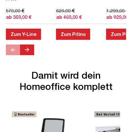
579,00 €
629,00 €
1.299,00 €
ab 359,00 €
ab 469,00 €
ab 829,00 €
Zum Y-Line
Zum Pitino
Zum Piac
Damit wird dein
Homeoffice komplett
Bestseller
Set-Vorteil 18 €