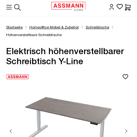
alt springen
Waren
Startseite
Homeoffice Möbel & Zubehör
Schreibtische
Höhenverstellbare Schreibtische
Elektrisch höhenverstellbarer
Schreibtisch Y-Line
Bildergalerie überspringen
Öffne Zoom-Modal