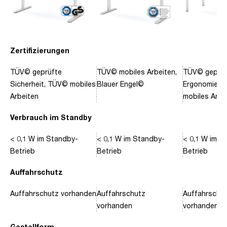
Zertifizierungen
TÜV© geprüfte
TÜV© mobiles Arbeiten,
TÜV© geprüf
Sicherheit, TÜV© mobiles
Blauer Engel©
Ergonomie, 
Arbeiten
mobiles Arbe
Verbrauch im Standby
< 0,1 W im Standby-
< 0,1 W im Standby-
< 0,1 W im S
Betrieb
Betrieb
Betrieb
Auffahrschutz
Auffahrschutz vorhanden
Auffahrschutz
Auffahrschu
vorhanden
vorhanden
Gestellform