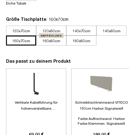
Eiche Tabak
auswählen
Größe Tischplatte
: 160x70cm
120x70cm
120x80cm
140x70cm
140x80cm
EMPFEHLUNG
160x70cm
160x80cm
180x80cm
Das passt zu deinem Produkt
Vertikale Kabelführung für
Schreibtischtrennwand VITECO
höhenverstellbare
160cm Harbor Signalweiß
Schreibtische
Farbe Auftischwand:
Harbor
Farbe Klemmen:
Signalweiß
Länge:
1600mm
69,00 €
189,00 €