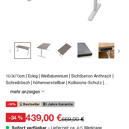
160x70cm | Eckig | Weißaluminium | Sichtbeton Anthrazit |
Schreibtisch | höhenverstellbar | Kollisions-Schutz |
Elektrisch höhenverstellbar | Kindersicherung | Metall | Holz |
mehr anzeigen
Melaminoberfläche | Grau | 5 Jahre Herstellergarantie |
unmontiert | TÜV© mobiles Arbeiten | bis zu 80 kg | Y-Line |
-34%
Bestseller
🎖️5 Jahre Garantie
Steckertyp C
439,00 €
-34 %
669,00 €
Sofort verfügbar
– Lieferzeit ca. 4-5 Werktage