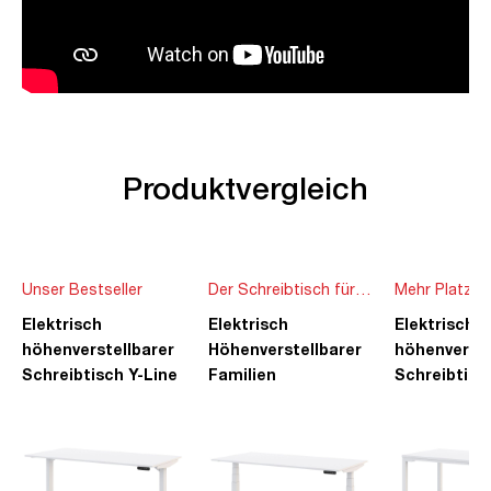
Produktvergleich
Unser Bestseller
Der Schreibtisch für
Mehr Platz f
die ganze Familie
Ideen
Elektrisch
Elektrisch
Elektrisch
höhenverstellbarer
Höhenverstellbarer
höhenverste
Schreibtisch Y-Line
Familien
Schreibtisc
Schreibtisch Pitino
Piacetta