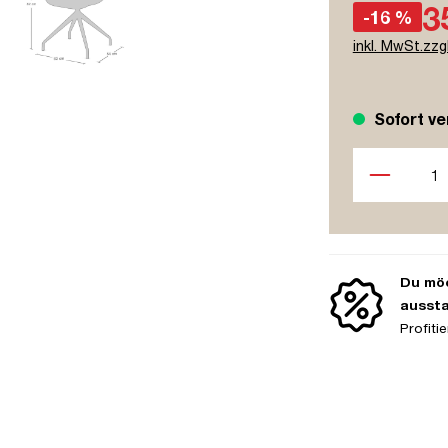
3
-16 %
inkl. MwSt.zzg
Sofort ve
Produkt Anzah
Du möc
ausst
Profit