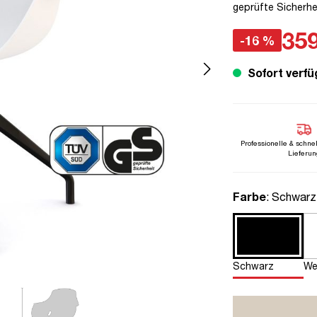
geprüfte Sicherhei
359
-16 %
Sofort verfü
Professionelle & schne
Lieferun
auswähle
Farbe
: Schwarz
Schwarz
We