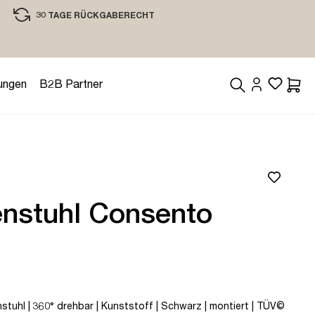
30 TAGE RÜCKGABERECHT
EINKAUFEN MIT VERTRAUEN
ungen
B2B Partner
Waren
enstuhl Consento
stuhl | 360° drehbar | Kunststoff | Schwarz | montiert | TÜV©