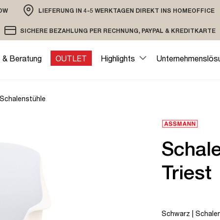
OW
LIEFERUNG IN 4-5 WERKTAGEN DIREKT INS HOMEOFFICE
ION
SICHERE BEZAHLUNG PER RECHNUNG, PAYPAL & KREDITKARTE
VERSAND PER DHL ODER SPEDITION
VERSCHLÜSSELTE ÜBERTRAGUNG
e & Beratung
OUTLET
Highlights
Unternehmenslös
Schalenstühle
Schal
Triest
Schwarz | Schalen