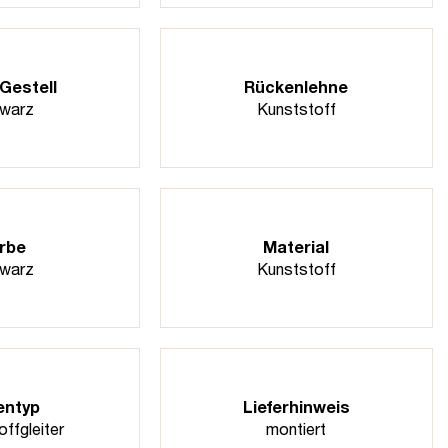
Gestell
Rückenlehne
warz
Kunststoff
rbe
Material
warz
Kunststoff
entyp
Lieferhinweis
ffgleiter
montiert