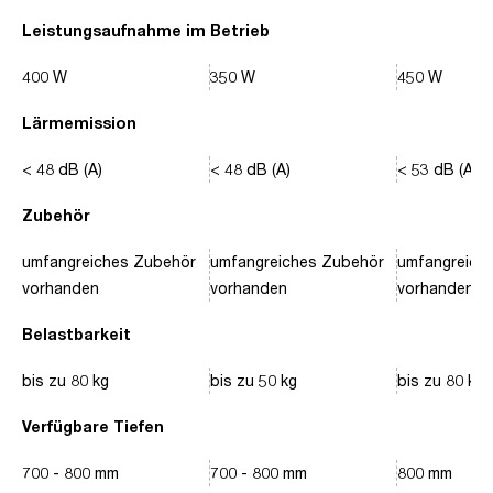
Leistungsaufnahme im Betrieb
400 W
350 W
450 W
Lärmemission
< 48 dB (A)
< 48 dB (A)
< 53 dB (A)
Zubehör
umfangreiches Zubehör
umfangreiches Zubehör
umfangreich
vorhanden
vorhanden
vorhanden
Belastbarkeit
bis zu 80 kg
bis zu 50 kg
bis zu 80 kg
Verfügbare Tiefen
700 - 800 mm
700 - 800 mm
800 mm