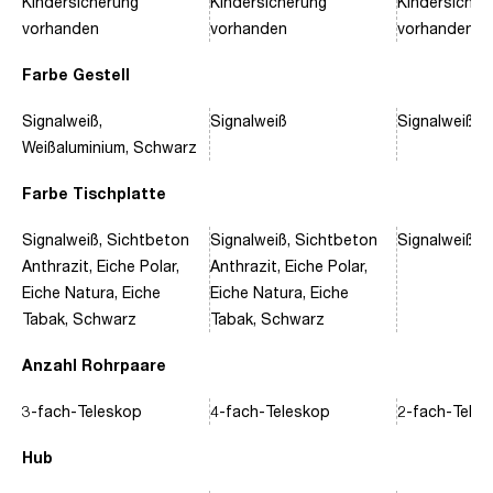
Kindersicherung
Kindersicherung
Kindersicher
vorhanden
vorhanden
vorhanden
Farbe Gestell
Signalweiß,
Signalweiß
Signalweiß, 
Weißaluminium, Schwarz
Farbe Tischplatte
Signalweiß, Sichtbeton
Signalweiß, Sichtbeton
Signalweiß, 
Anthrazit, Eiche Polar,
Anthrazit, Eiche Polar,
Eiche Natura, Eiche
Eiche Natura, Eiche
Tabak, Schwarz
Tabak, Schwarz
Anzahl Rohrpaare
3-fach-Teleskop
4-fach-Teleskop
2-fach-Tele
Hub