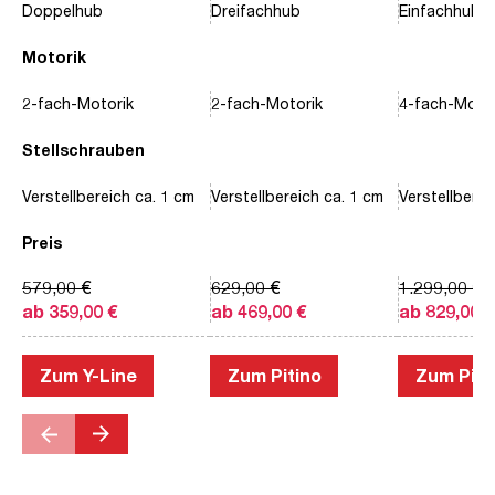
Doppelhub
Dreifachhub
Einfachhub
Motorik
2-fach-Motorik
2-fach-Motorik
4-fach-Motor
Stellschrauben
Verstellbereich ca. 1 cm
Verstellbereich ca. 1 cm
Verstellberei
Preis
579,00 €
629,00 €
1.299,00 €
ab 359,00 €
ab 469,00 €
ab 829,00 €
Zum Y-Line
Zum Pitino
Zum Piac