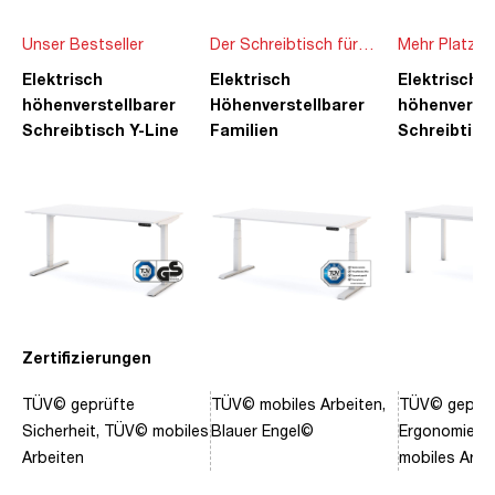
Unser Bestseller
Der Schreibtisch für
Mehr Platz f
die ganze Familie
Ideen
Elektrisch
Elektrisch
Elektrisch
höhenverstellbarer
Höhenverstellbarer
höhenverste
Schreibtisch Y-Line
Familien
Schreibtisc
Schreibtisch Pitino
Piacetta
Zertifizierungen
TÜV© geprüfte
TÜV© mobiles Arbeiten,
TÜV© geprüf
Sicherheit, TÜV© mobiles
Blauer Engel©
Ergonomie, 
Arbeiten
mobiles Arbe