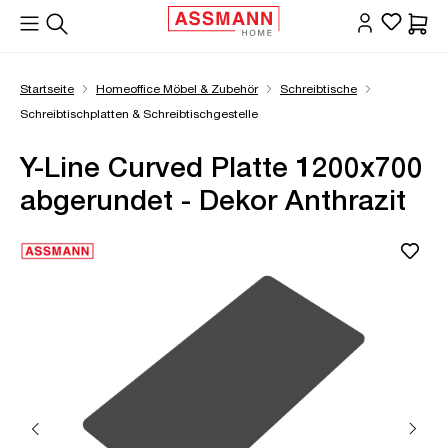
alt springen
Waren
Startseite
Homeoffice Möbel & Zubehör
Schreibtische
Schreibtischplatten & Schreibtischgestelle
Y-Line Curved Platte 1200x700
abgerundet - Dekor Anthrazit
Bildergalerie überspringen
Öffne Zoom-Modal