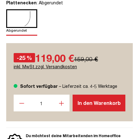
auswählen
Plattenecken
: Abgerundet
Abgerundet
119,00 €
-25 %
159,00 €
inkl. MwSt.zzgl. Versandkosten
Sofort verfügbar
– Lieferzeit ca. 4-5 Werktage
Produkt Anzahl: Gib den gewünschten Wert ein oder benutze
In den Warenkorb
Du möchtest deine Mitarbeitenden im Homeoffice