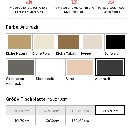
Professionelle & schnelle 2-
Individueller Liefertemin und
30 Tage kostenlose
Personen-Lieferung
Live-Tracking
Rücksendung
auswählen
Farbe
: Anthrazit
Eiche Natura
Eiche Polar
Eiche Tabak
Kiesel
Schwarz
Sichtbeton
Signalweiß
Sand
Anthrazit
Anthrazit
auswählen
Größe Tischplatte
: 120x70cm
120x80cm
160x70cm
180x80cm
120x70cm
140x70cm
140x80cm
160x80cm