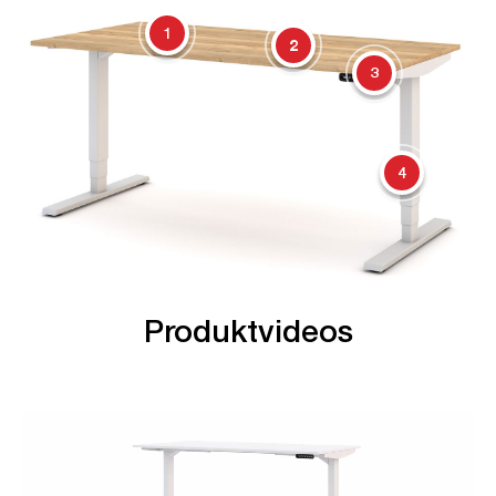
1
2
3
4
Produktvideos