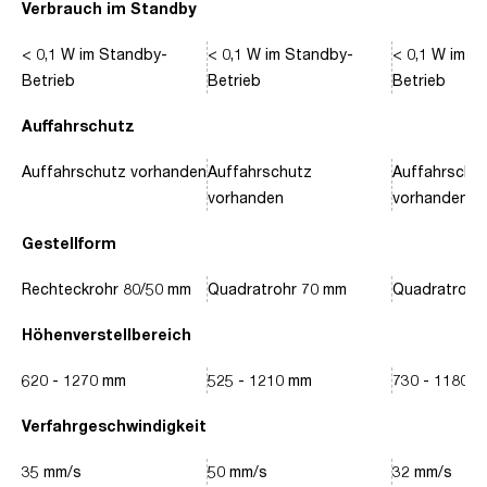
Verbrauch im Standby
< 0,1 W im Standby-
< 0,1 W im Standby-
< 0,1 W im S
Betrieb
Betrieb
Betrieb
Auffahrschutz
Auffahrschutz vorhanden
Auffahrschutz
Auffahrschu
vorhanden
vorhanden
Gestellform
Rechteckrohr 80/50 mm
Quadratrohr 70 mm
Quadratrohr
Höhenverstellbereich
620 - 1270 mm
525 - 1210 mm
730 - 1180 
Verfahrgeschwindigkeit
35 mm/s
50 mm/s
32 mm/s