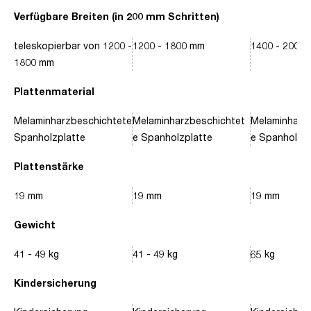
Verfügbare Breiten (in 200 mm Schritten)
teleskopierbar von 1200 -
1200 - 1800 mm
1400 - 2000
1800 mm
Plattenmaterial
Melaminharzbeschichtete
Melaminharzbeschichtet
Melaminharz
Spanholzplatte
e Spanholzplatte
e Spanholzpl
Plattenstärke
19 mm
19 mm
19 mm
Gewicht
41 - 49 kg
41 - 49 kg
65 kg
Kindersicherung