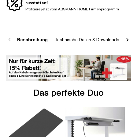
ausstatten?
Profitiere jetzt vom ASSMANN HOME
Firmenprogramm
Beschreibung
Technische Daten & Downloads
R
Das perfekte Duo