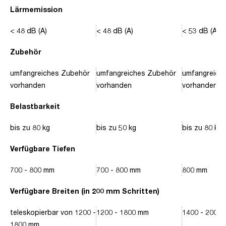
Lärmemission
< 48 dB (A)
< 48 dB (A)
< 53 dB (A)
Zubehör
umfangreiches Zubehör
umfangreiches Zubehör
umfangreich
vorhanden
vorhanden
vorhanden
Belastbarkeit
bis zu 80 kg
bis zu 50 kg
bis zu 80 kg
Verfügbare Tiefen
700 - 800 mm
700 - 800 mm
800 mm
Verfügbare Breiten (in 200 mm Schritten)
teleskopierbar von 1200 -
1200 - 1800 mm
1400 - 2000
1800 mm