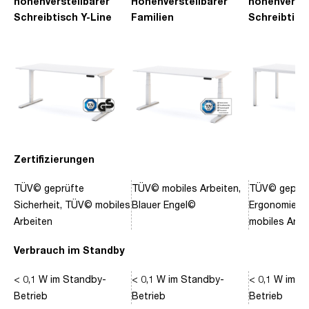
höhenverstellbarer
Höhenverstellbarer
höhenverste
Schreibtisch Y-Line
Familien
Schreibtisc
Schreibtisch Pitino
Piacetta
Zertifizierungen
TÜV© geprüfte
TÜV© mobiles Arbeiten,
TÜV© geprüf
Sicherheit, TÜV© mobiles
Blauer Engel©
Ergonomie, 
Arbeiten
mobiles Arbe
Verbrauch im Standby
< 0,1 W im Standby-
< 0,1 W im Standby-
< 0,1 W im S
Betrieb
Betrieb
Betrieb