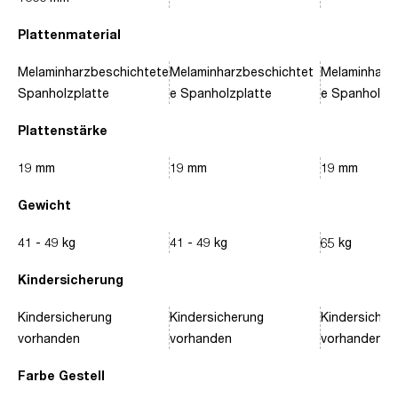
Plattenmaterial
Melaminharzbeschichtete
Melaminharzbeschichtet
Melaminharz
Spanholzplatte
e Spanholzplatte
e Spanholzpl
Plattenstärke
19 mm
19 mm
19 mm
Gewicht
41 - 49 kg
41 - 49 kg
65 kg
Kindersicherung
Kindersicherung
Kindersicherung
Kindersicher
vorhanden
vorhanden
vorhanden
Farbe Gestell