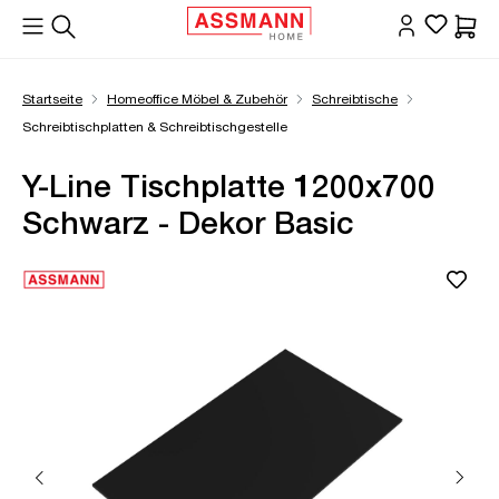
alt springen
Waren
Startseite
Homeoffice Möbel & Zubehör
Schreibtische
Schreibtischplatten & Schreibtischgestelle
Y-Line Tischplatte 1200x700
Schwarz - Dekor Basic
Bildergalerie überspringen
Öffne Zoom-Modal