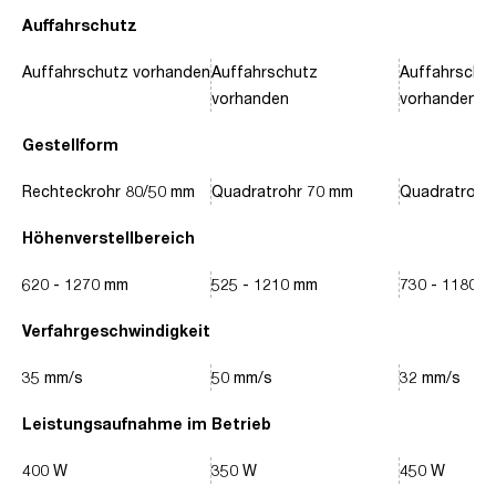
Auffahrschutz
Auffahrschutz vorhanden
Auffahrschutz
Auffahrschu
vorhanden
vorhanden
Gestellform
Rechteckrohr 80/50 mm
Quadratrohr 70 mm
Quadratrohr
Höhenverstellbereich
620 - 1270 mm
525 - 1210 mm
730 - 1180 
Verfahrgeschwindigkeit
35 mm/s
50 mm/s
32 mm/s
Leistungsaufnahme im Betrieb
400 W
350 W
450 W