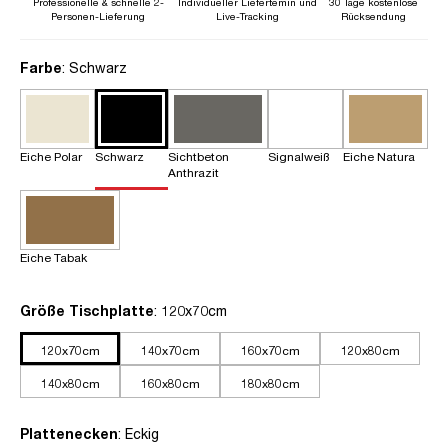
Professionelle & schnelle 2-
Individueller Liefertemin und
30 Tage kostenlose
Personen-Lieferung
Live-Tracking
Rücksendung
auswählen
Farbe
: Schwarz
Eiche Polar
Schwarz
Sichtbeton
Signalweiß
Eiche Natura
Anthrazit
Eiche Tabak
auswählen
Größe Tischplatte
: 120x70cm
120x70cm
140x70cm
160x70cm
120x80cm
140x80cm
160x80cm
180x80cm
auswählen
Plattenecken
: Eckig