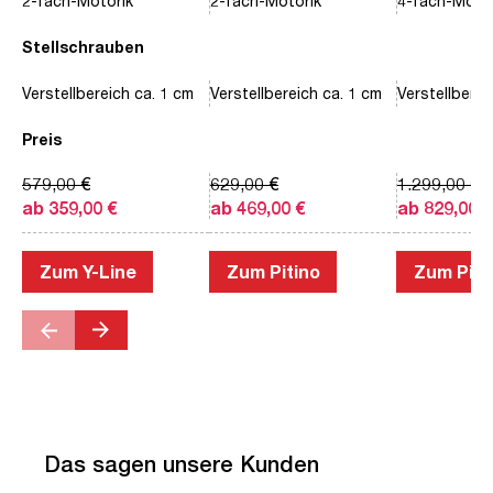
2-fach-Motorik
2-fach-Motorik
4-fach-Motor
Stellschrauben
Verstellbereich ca. 1 cm
Verstellbereich ca. 1 cm
Verstellberei
Preis
579,00 €
629,00 €
1.299,00 €
ab 359,00 €
ab 469,00 €
ab 829,00 €
Zum Y-Line
Zum Pitino
Zum Piac
Das sagen unsere Kunden