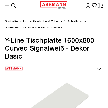
alt springen
Waren
Startseite
Homeoffice Möbel & Zubehör
Schreibtische
Schreibtischplatten & Schreibtischgestelle
Y-Line Tischplatte 1600x800
Curved Signalweiß - Dekor
Basic
Bildergalerie überspringen
Öffne Zoom-Modal