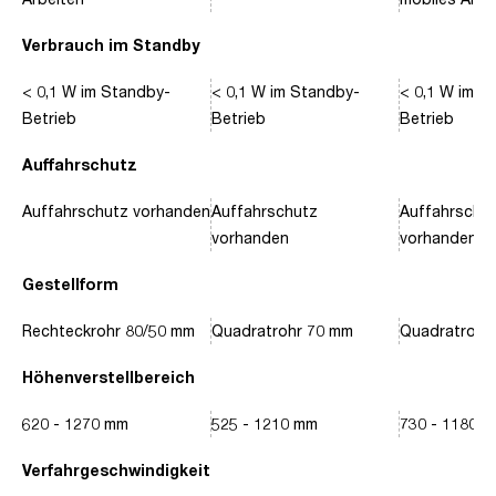
Verbrauch im Standby
< 0,1 W im Standby-
< 0,1 W im Standby-
< 0,1 W im S
Betrieb
Betrieb
Betrieb
Auffahrschutz
Auffahrschutz vorhanden
Auffahrschutz
Auffahrschu
vorhanden
vorhanden
Gestellform
Rechteckrohr 80/50 mm
Quadratrohr 70 mm
Quadratrohr
Höhenverstellbereich
620 - 1270 mm
525 - 1210 mm
730 - 1180 
Verfahrgeschwindigkeit