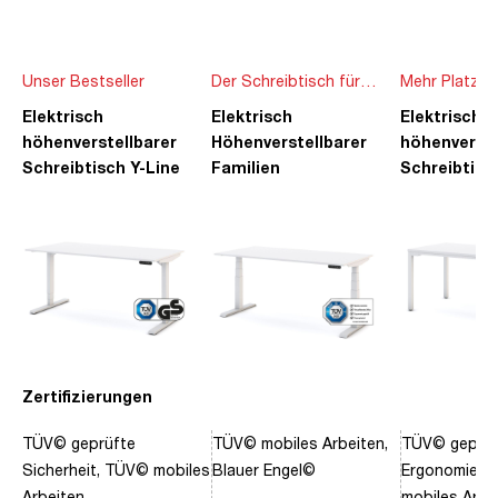
Unser Bestseller
Der Schreibtisch für
Mehr Platz f
die ganze Familie
Ideen
Elektrisch
Elektrisch
Elektrisch
höhenverstellbarer
Höhenverstellbarer
höhenverste
Schreibtisch Y-Line
Familien
Schreibtisc
Schreibtisch Pitino
Piacetta
Zertifizierungen
TÜV© geprüfte
TÜV© mobiles Arbeiten,
TÜV© geprüf
Sicherheit, TÜV© mobiles
Blauer Engel©
Ergonomie, 
Arbeiten
mobiles Arbe