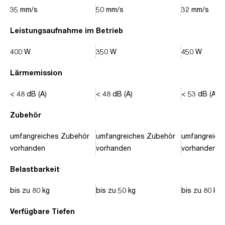
35 mm/s
50 mm/s
32 mm/s
Leistungsaufnahme im Betrieb
400 W
350 W
450 W
Lärmemission
< 48 dB (A)
< 48 dB (A)
< 53 dB (A)
Zubehör
umfangreiches Zubehör
umfangreiches Zubehör
umfangreich
vorhanden
vorhanden
vorhanden
Belastbarkeit
bis zu 80 kg
bis zu 50 kg
bis zu 80 kg
Verfügbare Tiefen