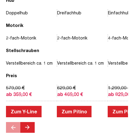
Hub
Doppelhub
Dreifachhub
Einfachhub
Motorik
2-fach-Motorik
2-fach-Motorik
4-fach-Motor
Stellschrauben
Verstellbereich ca. 1 cm
Verstellbereich ca. 1 cm
Verstellberei
Preis
579,00 €
629,00 €
1.299,00 €
ab 359,00 €
ab 469,00 €
ab 829,00 €
Zum Y-Line
Zum Pitino
Zum Piac