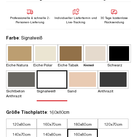
Professionelle & schnelle 2-
Individueller Liefertemin und
30 Tage kostenlose
Personen-Lieferung
Live-Tracking
Rücksendung
auswählen
Farbe
: Signalweiß
Eiche Natura
Eiche Polar
Eiche Tabak
Kiesel
Schwarz
Sichtbeton
Signalweiß
Sand
Anthrazit
Anthrazit
auswählen
Größe Tischplatte
: 160x80cm
120x80cm
160x70cm
180x80cm
120x70cm
140x70cm
140x80cm
160x80cm