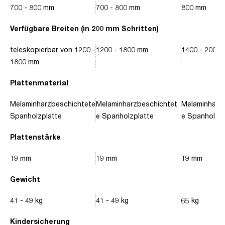
700 - 800 mm
700 - 800 mm
800 mm
Verfügbare Breiten (in 200 mm Schritten)
teleskopierbar von 1200 -
1200 - 1800 mm
1400 - 2000
1800 mm
Plattenmaterial
Melaminharzbeschichtete
Melaminharzbeschichtet
Melaminharz
Spanholzplatte
e Spanholzplatte
e Spanholzpl
Plattenstärke
19 mm
19 mm
19 mm
Gewicht
41 - 49 kg
41 - 49 kg
65 kg
Kindersicherung