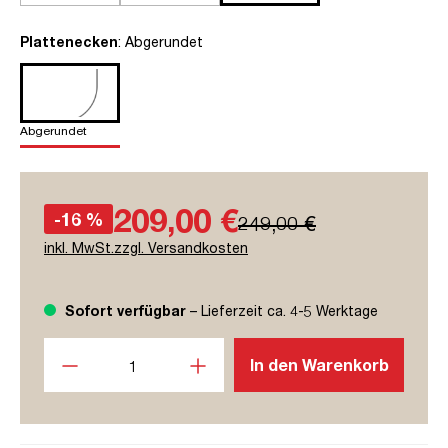
auswählen
Plattenecken
: Abgerundet
Abgerundet
209,00 €
-16 %
249,00 €
inkl. MwSt.zzgl. Versandkosten
Sofort verfügbar
– Lieferzeit ca. 4-5 Werktage
Produkt Anzahl: Gib den gewünschten Wert ein oder benutze
In den Warenkorb