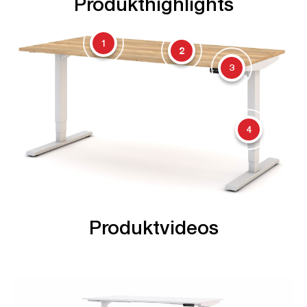
Produkthighlights
1
2
3
4
Produktvideos