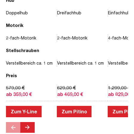
Hub
Doppelhub
Dreifachhub
Einfachhub
Motorik
2-fach-Motorik
2-fach-Motorik
4-fach-Motor
Stellschrauben
Verstellbereich ca. 1 cm
Verstellbereich ca. 1 cm
Verstellberei
Preis
579,00 €
629,00 €
1.299,00 €
ab 359,00 €
ab 469,00 €
ab 829,00 €
Zum Y-Line
Zum Pitino
Zum Piac