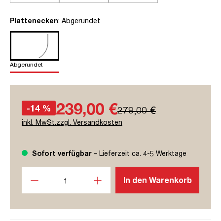
auswählen
Plattenecken
: Abgerundet
Abgerundet
239,00 €
-14 %
279,00 €
inkl. MwSt.zzgl. Versandkosten
Sofort verfügbar
– Lieferzeit ca. 4-5 Werktage
Produkt Anzahl: Gib den gewünschten Wert ein oder benutze
In den Warenkorb