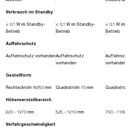
Verbrauch im Standby
< 0,1 W im Standby-
< 0,1 W im Standby-
< 0,1 W im S
Betrieb
Betrieb
Betrieb
Auffahrschutz
Auffahrschutz vorhanden
Auffahrschutz
Auffahrschu
vorhanden
vorhanden
Gestellform
Rechteckrohr 80/50 mm
Quadratrohr 70 mm
Quadratrohr
Höhenverstellbereich
620 - 1270 mm
525 - 1210 mm
730 - 1180 
Verfahrgeschwindigkeit