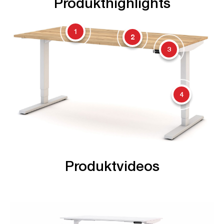
Produkthighlights
1
2
3
4
Produktvideos