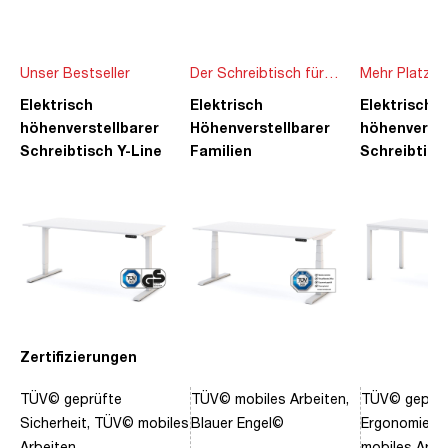
Unser Bestseller
Der Schreibtisch für
Mehr Platz f
die ganze Familie
Ideen
Elektrisch
Elektrisch
Elektrisch
höhenverstellbarer
Höhenverstellbarer
höhenverste
Schreibtisch Y-Line
Familien
Schreibtisc
Schreibtisch Pitino
Piacetta
Zertifizierungen
TÜV© geprüfte
TÜV© mobiles Arbeiten,
TÜV© geprüf
Sicherheit, TÜV© mobiles
Blauer Engel©
Ergonomie, 
Arbeiten
mobiles Arbe