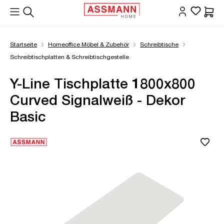
alt springen
Waren
Startseite
Homeoffice Möbel & Zubehör
Schreibtische
Schreibtischplatten & Schreibtischgestelle
Y-Line Tischplatte 1800x800
Curved Signalweiß - Dekor
Basic
Bildergalerie überspringen
Öffne Zoom-Modal