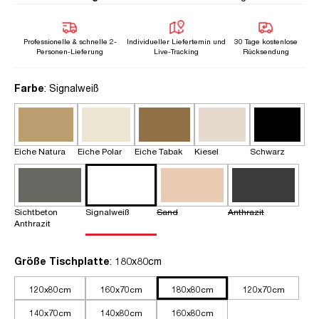
Professionelle & schnelle 2-
Individueller Liefertemin und
30 Tage kostenlose
Personen-Lieferung
Live-Tracking
Rücksendung
auswählen
Farbe
: Signalweiß
Eiche Natura
Eiche Polar
Eiche Tabak
Kiesel
Schwarz
Sichtbeton
Signalweiß
Sand
Anthrazit
Anthrazit
auswählen
Größe Tischplatte
: 180x80cm
120x80cm
160x70cm
180x80cm
120x70cm
140x70cm
140x80cm
160x80cm