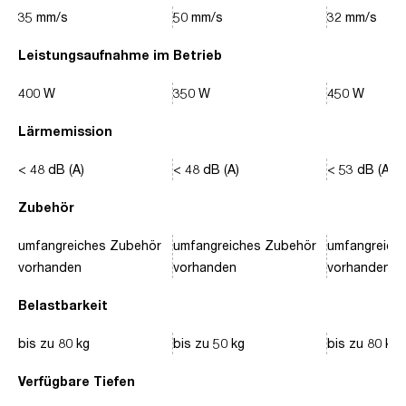
35 mm/s
50 mm/s
32 mm/s
Leistungsaufnahme im Betrieb
400 W
350 W
450 W
Lärmemission
< 48 dB (A)
< 48 dB (A)
< 53 dB (A)
Zubehör
umfangreiches Zubehör
umfangreiches Zubehör
umfangreich
vorhanden
vorhanden
vorhanden
Belastbarkeit
bis zu 80 kg
bis zu 50 kg
bis zu 80 kg
Verfügbare Tiefen