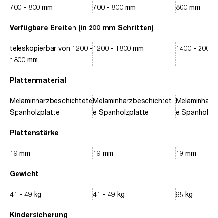
700 - 800 mm
700 - 800 mm
800 mm
Verfügbare Breiten (in 200 mm Schritten)
teleskopierbar von 1200 -
1200 - 1800 mm
1400 - 2000
1800 mm
Plattenmaterial
Melaminharzbeschichtete
Melaminharzbeschichtet
Melaminharz
Spanholzplatte
e Spanholzplatte
e Spanholzpl
Plattenstärke
19 mm
19 mm
19 mm
Gewicht
41 - 49 kg
41 - 49 kg
65 kg
Kindersicherung