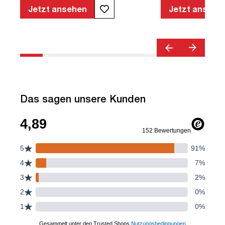
Armlehnen | Verstellbare Rückenlehne |
Jetzt ansehen
Jetzt ansehe
Belastbar bis 120kg | Textil | Schwarz |
montiert | TÜV© geprüfte Sicherheit |
TÜV© geprüfte Ergonomie | TÜV©
Emissions geprüft | Quality Office© |
bis zu 120 kg | Streamo
Das sagen unsere Kunden