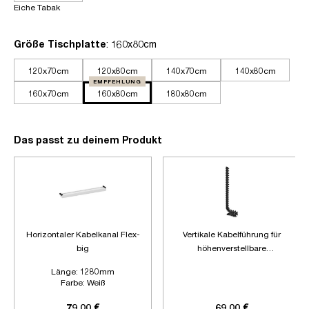
Eiche Tabak
auswählen
Größe Tischplatte
: 160x80cm
120x70cm
120x80cm
140x70cm
140x80cm
EMPFEHLUNG
160x70cm
160x80cm
180x80cm
Das passt zu deinem Produkt
Horizontaler Kabelkanal Flex-
Vertikale Kabelführung für
big
höhenverstellbare
Schreibtische
Länge:
1280mm
Farbe:
Weiß
Zubehör:
Ohne Zubehör
79,00 €
69,00 €