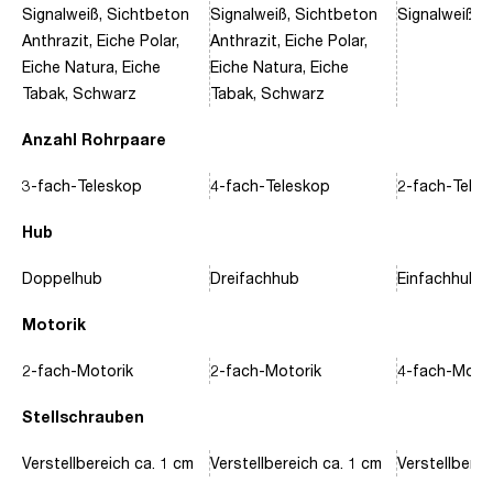
Signalweiß, Sichtbeton
Signalweiß, Sichtbeton
Signalweiß, 
Anthrazit, Eiche Polar,
Anthrazit, Eiche Polar,
Eiche Natura, Eiche
Eiche Natura, Eiche
Tabak, Schwarz
Tabak, Schwarz
Anzahl Rohrpaare
3-fach-Teleskop
4-fach-Teleskop
2-fach-Tele
Hub
Doppelhub
Dreifachhub
Einfachhub
Motorik
2-fach-Motorik
2-fach-Motorik
4-fach-Motor
Stellschrauben
Verstellbereich ca. 1 cm
Verstellbereich ca. 1 cm
Verstellberei