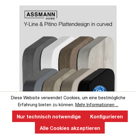
Slider überspringen
Slider überspringen
Diese Website verwendet Cookies, um eine bestmögliche
Erfahrung bieten zu können.
Mehr Informationen ...
Perfekte Ergonomie an einem
höhenverstellbaren Schreibtisch
Nur technisch notwendige
Konfigurieren
Alle Cookies akzeptieren
Ein ergonomischer, höhenverstellbarer Schreibtisch fördert
gesundes Arbeiten, verbessert die Körperhaltung, reduziert