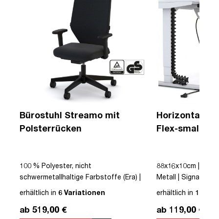
Bürostuhl Streamo mit
Horizontaler 
Polsterrücken
Flex-small + V
Kabelführung 
Steckdose
|
100 % Polyester, nicht
88x16x10cm | Kabe
schwermetallhaltige Farbstoffe (Era) |
Metall | Signalweiß 
Schwarz | Drehstuhl | Polsterrücken |
erhältlich in
6 Variationen
erhältlich in
12 Var
mit Rollen | Lordosenstütze |
ab 519,00 €
ab 119,00 €
Höhenverstellbar | Verstellbare