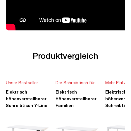
Produktvergleich
Unser Bestseller
Der Schreibtisch für
Mehr Platz f
die ganze Familie
Ideen
Elektrisch
Elektrisch
Elektrisch
höhenverstellbarer
Höhenverstellbarer
höhenverste
Schreibtisch Y-Line
Familien
Schreibtisc
Schreibtisch Pitino
Piacetta