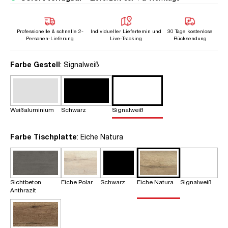
Professionelle & schnelle 2-
Individueller Liefertemin und
30 Tage kostenlose
Personen-Lieferung
Live-Tracking
Rücksendung
auswählen
Farbe Gestell
: Signalweiß
Weißaluminium
Schwarz
Signalweiß
auswählen
Farbe Tischplatte
: Eiche Natura
Sichtbeton
Eiche Polar
Schwarz
Eiche Natura
Signalweiß
Anthrazit