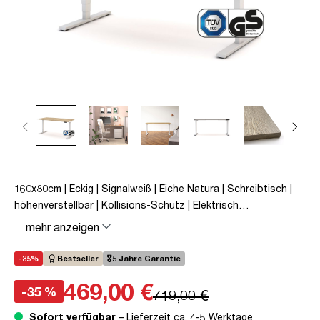
160x80cm | Eckig | Signalweiß | Eiche Natura | Schreibtisch |
höhenverstellbar | Kollisions-Schutz | Elektrisch
höhenverstellbar | Kindersicherung | Metall | Holz |
mehr anzeigen
Melaminoberfläche | Weiß | Braun | Eiche Natura | 5 Jahre
Herstellergarantie | unmontiert | TÜV© mobiles Arbeiten | bis
-35%
Bestseller
🎖️5 Jahre Garantie
zu 80 kg | Y-Line | Steckertyp C
469,00 €
-35 %
719,00 €
Sofort verfügbar
– Lieferzeit ca. 4-5 Werktage