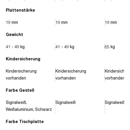
Plattenstärke
19 mm
19 mm
19 mm
Gewicht
41 - 49 kg
41 - 49 kg
65 kg
Kindersicherung
Kindersicherung
Kindersicherung
Kindersicher
vorhanden
vorhanden
vorhanden
Farbe Gestell
Signalweiß,
Signalweiß
Signalweiß, 
Weißaluminium, Schwarz
Farbe Tischplatte