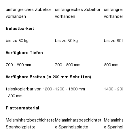
umfangreiches Zubehör
umfangreiches Zubehör
umfangreich
vorhanden
vorhanden
vorhanden
Belastbarkeit
bis zu 80 kg
bis zu 50 kg
bis zu 80 kg
Verfügbare Tiefen
700 - 800 mm
700 - 800 mm
800 mm
Verfügbare Breiten (in 200 mm Schritten)
teleskopierbar von 1200 -
1200 - 1800 mm
1400 - 2000
1800 mm
Plattenmaterial
Melaminharzbeschichtete
Melaminharzbeschichtet
Melaminharz
Spanholzplatte
e Spanholzplatte
e Spanholzpl