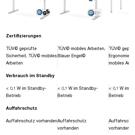
Zertifizierungen
TÜV© geprüfte
TÜV© mobiles Arbeiten,
TÜV© geprüf
Sicherheit, TÜV© mobiles
Blauer Engel©
Ergonomie, 
Arbeiten
mobiles Arbe
Verbrauch im Standby
< 0,1 W im Standby-
< 0,1 W im Standby-
< 0,1 W im S
Betrieb
Betrieb
Betrieb
Auffahrschutz
Auffahrschutz vorhanden
Auffahrschutz
Auffahrschu
vorhanden
vorhanden