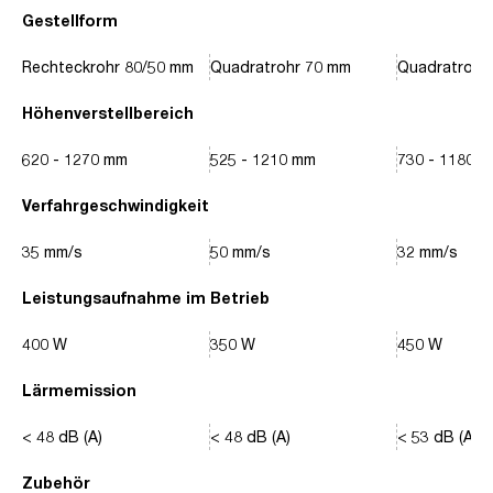
Gestellform
Rechteckrohr 80/50 mm
Quadratrohr 70 mm
Quadratrohr
Höhenverstellbereich
620 - 1270 mm
525 - 1210 mm
730 - 1180 
Verfahrgeschwindigkeit
35 mm/s
50 mm/s
32 mm/s
Leistungsaufnahme im Betrieb
400 W
350 W
450 W
Lärmemission
< 48 dB (A)
< 48 dB (A)
< 53 dB (A)
Zubehör