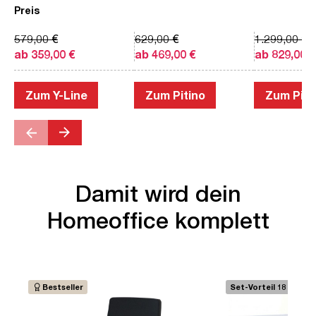
Preis
579,00 €
629,00 €
1.299,00 €
ab 359,00 €
ab 469,00 €
ab 829,00 €
Zum Y-Line
Zum Pitino
Zum Piac
Damit wird dein
Homeoffice komplett
Bestseller
Set-Vorteil 18 €