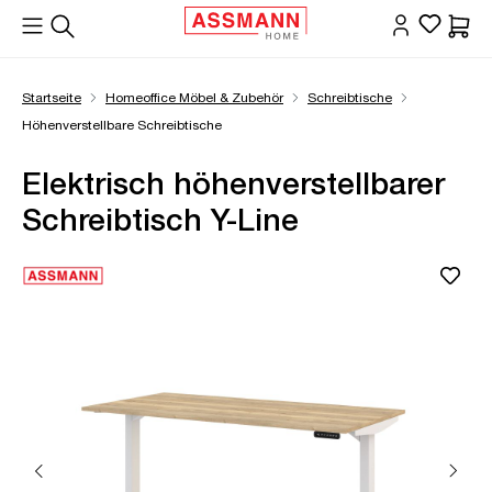
alt springen
Waren
Startseite
Homeoffice Möbel & Zubehör
Schreibtische
Höhenverstellbare Schreibtische
Elektrisch höhenverstellbarer
Schreibtisch Y-Line
Bildergalerie überspringen
Öffne Zoom-Modal