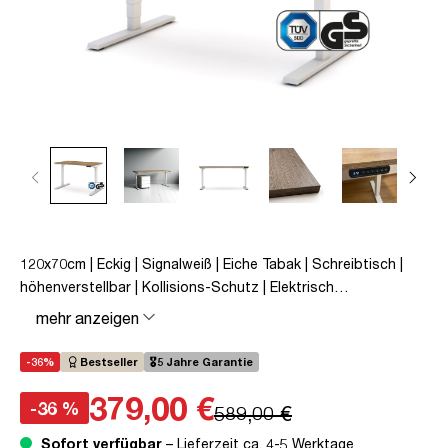
120x70cm | Eckig | Signalweiß | Eiche Tabak | Schreibtisch |
höhenverstellbar | Kollisions-Schutz | Elektrisch
höhenverstellbar | Kindersicherung | Metall | Holz |
mehr anzeigen
Melaminoberfläche | Weiß | Braun | Eiche Tabak | 5 Jahre
Herstellergarantie | unmontiert | TÜV© mobiles Arbeiten | bis
-36%
Bestseller
🎖️5 Jahre Garantie
zu 80 kg | Y-Line | Steckertyp C
379,00 €
-36 %
589,00 €
Sofort verfügbar
– Lieferzeit ca. 4-5 Werktage