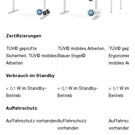
Zertifizierungen
TÜV© geprüfte
TÜV© mobiles Arbeiten,
TÜV© geprüf
Sicherheit, TÜV© mobiles
Blauer Engel©
Ergonomie, 
Arbeiten
mobiles Arbe
Verbrauch im Standby
< 0,1 W im Standby-
< 0,1 W im Standby-
< 0,1 W im S
Betrieb
Betrieb
Betrieb
Auffahrschutz
Auffahrschutz vorhanden
Auffahrschutz
Auffahrschu
vorhanden
vorhanden