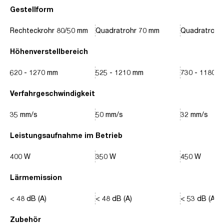
Gestellform
Rechteckrohr 80/50 mm
Quadratrohr 70 mm
Quadratrohr
Höhenverstellbereich
620 - 1270 mm
525 - 1210 mm
730 - 1180 
Verfahrgeschwindigkeit
35 mm/s
50 mm/s
32 mm/s
Leistungsaufnahme im Betrieb
400 W
350 W
450 W
Lärmemission
< 48 dB (A)
< 48 dB (A)
< 53 dB (A)
Zubehör