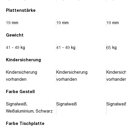
Plattenstärke
19 mm
19 mm
19 mm
Gewicht
41 - 49 kg
41 - 49 kg
65 kg
Kindersicherung
Kindersicherung
Kindersicherung
Kindersicher
vorhanden
vorhanden
vorhanden
Farbe Gestell
Signalweiß,
Signalweiß
Signalweiß, 
Weißaluminium, Schwarz
Farbe Tischplatte