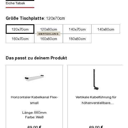
Eiche Tabak
auswählen
Größe Tischplatte
: 120x70cm
120x70cm
120x80cm
140x70cm
140x80cm
EMPFEHLUNG
160x70cm
160x80cm
180x80cm
Das passt zu deinem Produkt
Horizontaler Kabelkanal Flex-
Vertikale Kabelführung für
small
höhenverstellbare
Schreibtische
Länge:
880mm
Farbe:
Weiß
Zubehör:
Ohne Zubehör
69,00 €
69,00 €