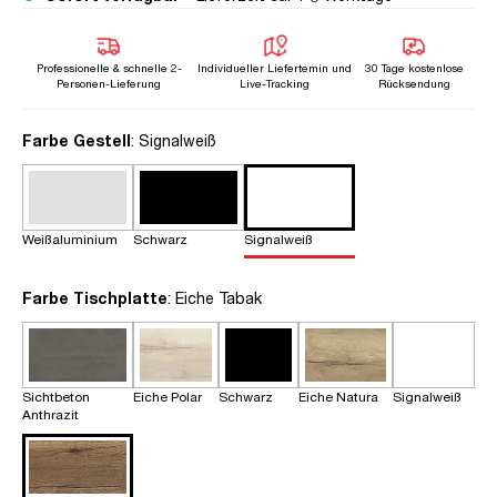
Professionelle & schnelle 2-
Individueller Liefertemin und
30 Tage kostenlose
Personen-Lieferung
Live-Tracking
Rücksendung
auswählen
Farbe Gestell
: Signalweiß
Weißaluminium
Schwarz
Signalweiß
auswählen
Farbe Tischplatte
: Eiche Tabak
Sichtbeton
Eiche Polar
Schwarz
Eiche Natura
Signalweiß
Anthrazit