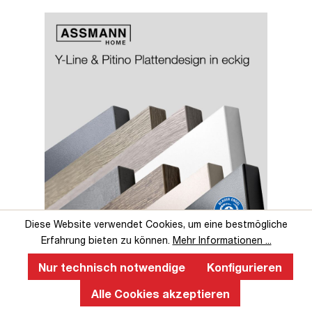
Slider überspringen
Slider überspringen
Diese Website verwendet Cookies, um eine bestmögliche
Erfahrung bieten zu können.
Mehr Informationen ...
Perfekte Ergonomie an einem
höhenverstellbaren Schreibtisch
Nur technisch notwendige
Konfigurieren
Alle Cookies akzeptieren
Ein ergonomischer, höhenverstellbarer Schreibtisch fördert
gesundes Arbeiten, verbessert die Körperhaltung, reduziert