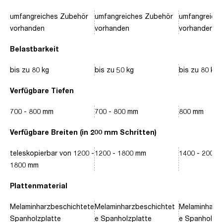
umfangreiches Zubehör
umfangreiches Zubehör
umfangreich
vorhanden
vorhanden
vorhanden
Belastbarkeit
bis zu 80 kg
bis zu 50 kg
bis zu 80 kg
Verfügbare Tiefen
700 - 800 mm
700 - 800 mm
800 mm
Verfügbare Breiten (in 200 mm Schritten)
teleskopierbar von 1200 -
1200 - 1800 mm
1400 - 2000
1800 mm
Plattenmaterial
Melaminharzbeschichtete
Melaminharzbeschichtet
Melaminharz
Spanholzplatte
e Spanholzplatte
e Spanholzpl