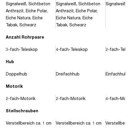
Signalweiß, Sichtbeton
Signalweiß, Sichtbeton
Signalweiß, 
Anthrazit, Eiche Polar,
Anthrazit, Eiche Polar,
Eiche Natura, Eiche
Eiche Natura, Eiche
Tabak, Schwarz
Tabak, Schwarz
Anzahl Rohrpaare
3-fach-Teleskop
4-fach-Teleskop
2-fach-Tele
Hub
Doppelhub
Dreifachhub
Einfachhub
Motorik
2-fach-Motorik
2-fach-Motorik
4-fach-Motor
Stellschrauben
Verstellbereich ca. 1 cm
Verstellbereich ca. 1 cm
Verstellberei