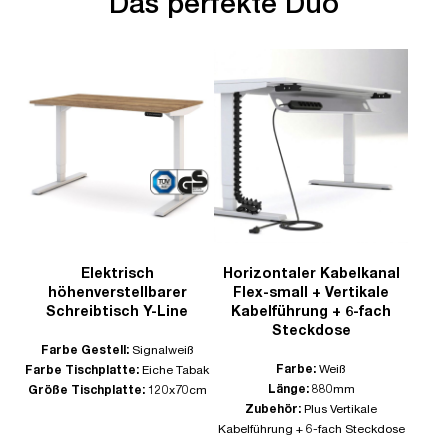
Das perfekte Duo
Elektrisch
Horizontaler Kabelkanal
höhenverstellbarer
Flex-small + Vertikale
Schreibtisch Y-Line
Kabelführung + 6-fach
Steckdose
Farbe Gestell:
Signalweiß
Farbe:
Weiß
Farbe Tischplatte:
Eiche Tabak
Länge:
880mm
Größe Tischplatte:
120x70cm
Zubehör:
Plus Vertikale
Kabelführung + 6-fach Steckdose