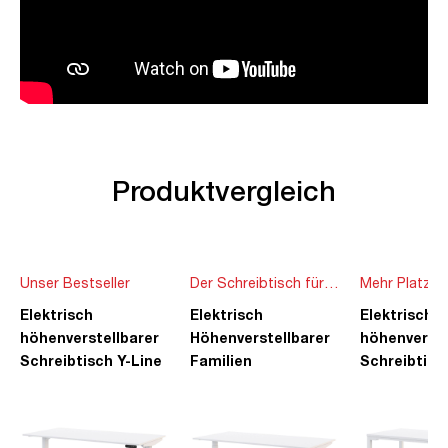
Produktvergleich
Unser Bestseller
Der Schreibtisch für
Mehr Platz f
die ganze Familie
Ideen
Elektrisch
Elektrisch
Elektrisch
höhenverstellbarer
Höhenverstellbarer
höhenverste
Schreibtisch Y-Line
Familien
Schreibtisc
Schreibtisch Pitino
Piacetta