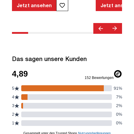
Armlehnen | Verstellbare Rückenlehne |
Jetzt ansehen
Jetzt ansehe
Belastbar bis 120kg | Textil | Schwarz |
montiert | TÜV© geprüfte Sicherheit |
TÜV© geprüfte Ergonomie | TÜV©
Emissions geprüft | Quality Office© |
bis zu 120 kg | Streamo
Das sagen unsere Kunden