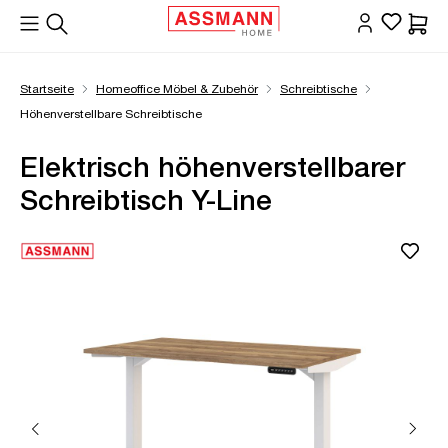
alt springen
Waren
Startseite
Homeoffice Möbel & Zubehör
Schreibtische
Höhenverstellbare Schreibtische
Elektrisch höhenverstellbarer
Schreibtisch Y-Line
Bildergalerie überspringen
Öffne Zoom-Modal