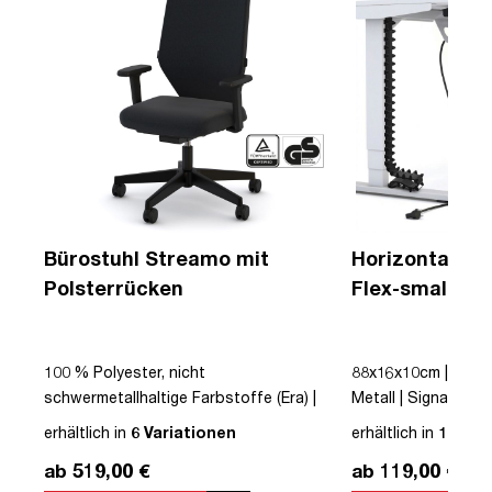
Bürostuhl Streamo mit
Horizontaler 
Polsterrücken
Flex-small + V
Kabelführung 
Steckdose
100 % Polyester, nicht
88x16x10cm | Kabe
 |
schwermetallhaltige Farbstoffe (Era) |
Metall | Signalweiß 
r |
Schwarz | Drehstuhl | Polsterrücken |
erhältlich in
6 Variationen
erhältlich in
12 Var
mit Rollen | Lordosenstütze |
ab 519,00 €
ab 119,00 €
s |
Höhenverstellbar | Verstellbare