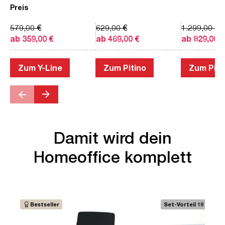
Preis
579,00 €
629,00 €
1.299,00 €
ab 359,00 €
ab 469,00 €
ab 829,00 €
Zum Y-Line
Zum Pitino
Zum Piac
Damit wird dein
Homeoffice komplett
Bestseller
Set-Vorteil 18 €