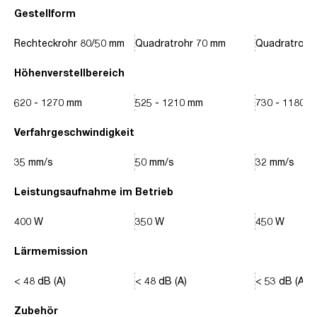
Gestellform
Rechteckrohr 80/50 mm
Quadratrohr 70 mm
Quadratrohr
Höhenverstellbereich
620 - 1270 mm
525 - 1210 mm
730 - 1180 
Verfahrgeschwindigkeit
35 mm/s
50 mm/s
32 mm/s
Leistungsaufnahme im Betrieb
400 W
350 W
450 W
Lärmemission
< 48 dB (A)
< 48 dB (A)
< 53 dB (A)
Zubehör