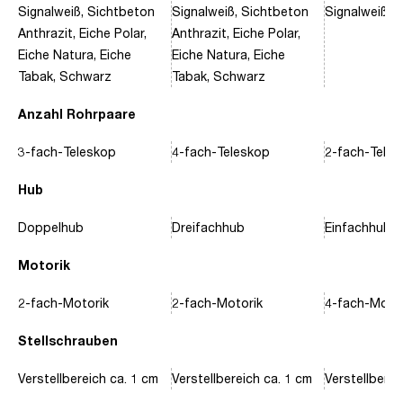
Signalweiß, Sichtbeton
Signalweiß, Sichtbeton
Signalweiß, 
Anthrazit, Eiche Polar,
Anthrazit, Eiche Polar,
Eiche Natura, Eiche
Eiche Natura, Eiche
Tabak, Schwarz
Tabak, Schwarz
Anzahl Rohrpaare
3-fach-Teleskop
4-fach-Teleskop
2-fach-Tele
Hub
Doppelhub
Dreifachhub
Einfachhub
Motorik
2-fach-Motorik
2-fach-Motorik
4-fach-Motor
Stellschrauben
Verstellbereich ca. 1 cm
Verstellbereich ca. 1 cm
Verstellberei