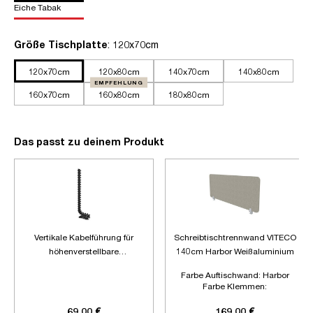
Eiche Tabak
auswählen
Größe Tischplatte
: 120x70cm
120x70cm
120x80cm
140x70cm
140x80cm
EMPFEHLUNG
160x70cm
160x80cm
180x80cm
Das passt zu deinem Produkt
Vertikale Kabelführung für
Schreibtischtrennwand VITECO
höhenverstellbare
140cm Harbor Weißaluminium
Schreibtische
Farbe Auftischwand:
Harbor
Farbe Klemmen:
Weißaluminium
Länge:
1400mm
69,00 €
169,00 €