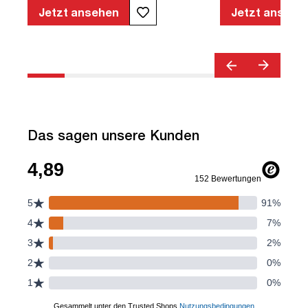
Armlehnen | Verstellbare Rückenlehne |
Jetzt ansehen
Jetzt ansehe
Belastbar bis 120kg | Textil | Schwarz |
montiert | TÜV© geprüfte Sicherheit |
TÜV© geprüfte Ergonomie | TÜV©
Emissions geprüft | Quality Office© |
bis zu 120 kg | Streamo
Das sagen unsere Kunden