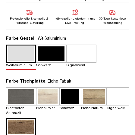
Professionelle & schnelle 2-
Individueller Liefertemin und
30 Tage kostenlose
Personen-Lieferung
Live-Tracking
Rücksendung
auswählen
Farbe Gestell
: Weißaluminium
Weißaluminium
Schwarz
Signalweiß
auswählen
Farbe Tischplatte
: Eiche Tabak
Sichtbeton
Eiche Polar
Schwarz
Eiche Natura
Signalweiß
Anthrazit