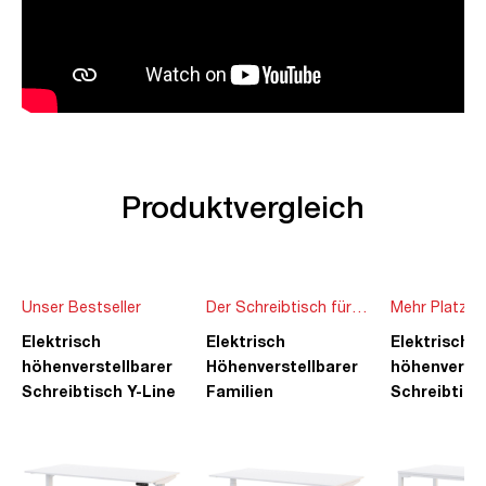
Produktvergleich
Unser Bestseller
Der Schreibtisch für
Mehr Platz f
die ganze Familie
Ideen
Elektrisch
Elektrisch
Elektrisch
höhenverstellbarer
Höhenverstellbarer
höhenverste
Schreibtisch Y-Line
Familien
Schreibtisc
Schreibtisch Pitino
Piacetta