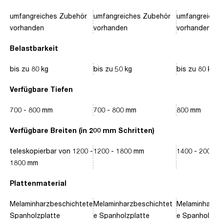
umfangreiches Zubehör
umfangreiches Zubehör
umfangreich
vorhanden
vorhanden
vorhanden
Belastbarkeit
bis zu 80 kg
bis zu 50 kg
bis zu 80 kg
Verfügbare Tiefen
700 - 800 mm
700 - 800 mm
800 mm
Verfügbare Breiten (in 200 mm Schritten)
teleskopierbar von 1200 -
1200 - 1800 mm
1400 - 2000
1800 mm
Plattenmaterial
Melaminharzbeschichtete
Melaminharzbeschichtet
Melaminharz
Spanholzplatte
e Spanholzplatte
e Spanholzpl