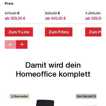
Preis
579,00 €
629,00 €
1.299,00 €
ab 359,00 €
ab 469,00 €
ab 829,00 €
Zum Y-Line
Zum Pitino
Zum Piac
Damit wird dein
Homeoffice komplett
Bestseller
Set-Vorteil 18 €