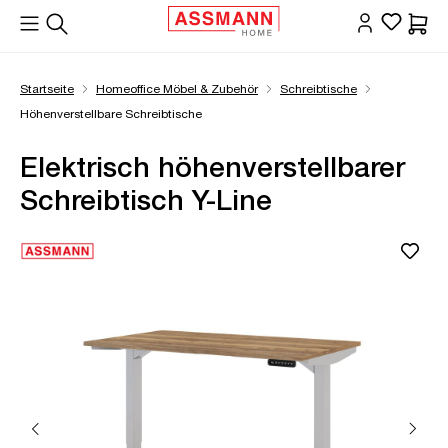
alt springen
Waren
Startseite
Homeoffice Möbel & Zubehör
Schreibtische
Höhenverstellbare Schreibtische
Elektrisch höhenverstellbarer
Schreibtisch Y-Line
Bildergalerie überspringen
Öffne Zoom-Modal