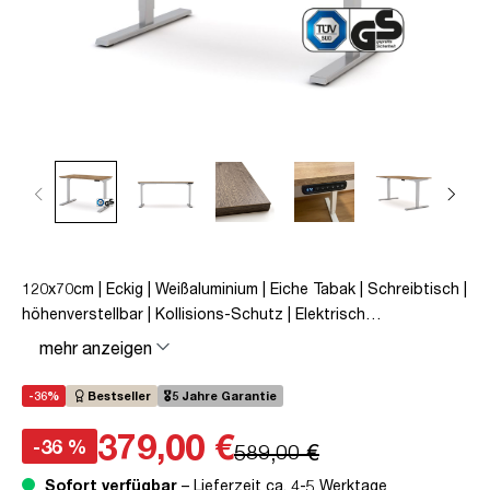
120x70cm | Eckig | Weißaluminium | Eiche Tabak | Schreibtisch |
höhenverstellbar | Kollisions-Schutz | Elektrisch
höhenverstellbar | Kindersicherung | Metall | Holz |
mehr anzeigen
Melaminoberfläche | Braun | Eiche Tabak | 5 Jahre
Herstellergarantie | unmontiert | TÜV© mobiles Arbeiten | bis
-36%
Bestseller
🎖️5 Jahre Garantie
zu 80 kg | Y-Line | Steckertyp C
379,00 €
-36 %
589,00 €
Sofort verfügbar
– Lieferzeit ca. 4-5 Werktage