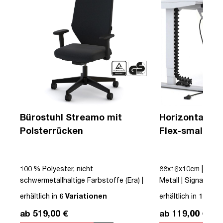
Bürostuhl Streamo mit
Horizontaler 
Polsterrücken
Flex-small + V
Kabelführung 
Steckdose
100 % Polyester, nicht
88x16x10cm | Kabe
 |
schwermetallhaltige Farbstoffe (Era) |
Metall | Signalweiß 
r |
Schwarz | Drehstuhl | Polsterrücken |
erhältlich in
6 Variationen
erhältlich in
12 Var
mit Rollen | Lordosenstütze |
ab 519,00 €
ab 119,00 €
s |
Höhenverstellbar | Verstellbare