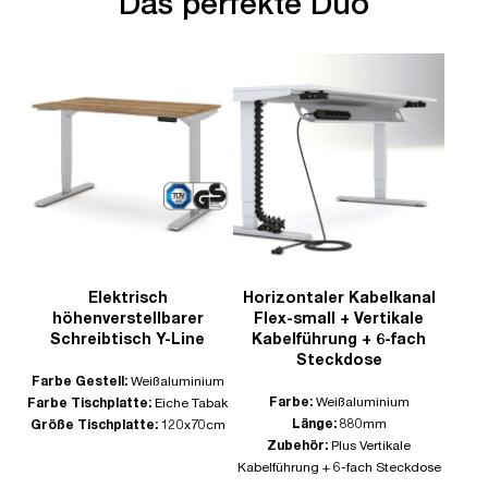
Das perfekte Duo
Elektrisch
Horizontaler Kabelkanal
höhenverstellbarer
Flex-small + Vertikale
Schreibtisch Y-Line
Kabelführung + 6-fach
Steckdose
Farbe Gestell:
Weißaluminium
Farbe:
Weißaluminium
Farbe Tischplatte:
Eiche Tabak
Länge:
880mm
Größe Tischplatte:
120x70cm
Zubehör:
Plus Vertikale
Kabelführung + 6-fach Steckdose