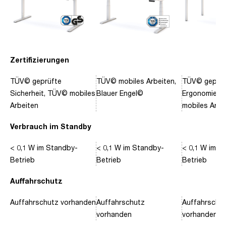
Zertifizierungen
TÜV© geprüfte
TÜV© mobiles Arbeiten,
TÜV© geprüf
Sicherheit, TÜV© mobiles
Blauer Engel©
Ergonomie, 
Arbeiten
mobiles Arbe
Verbrauch im Standby
< 0,1 W im Standby-
< 0,1 W im Standby-
< 0,1 W im S
Betrieb
Betrieb
Betrieb
Auffahrschutz
Auffahrschutz vorhanden
Auffahrschutz
Auffahrschu
vorhanden
vorhanden