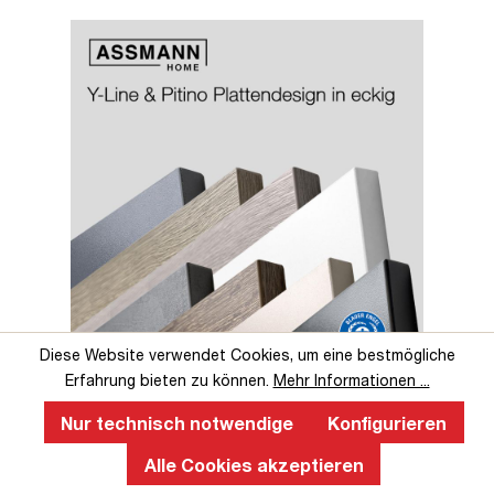
Slider überspringen
Slider überspringen
Diese Website verwendet Cookies, um eine bestmögliche
Erfahrung bieten zu können.
Mehr Informationen ...
Perfekte Ergonomie an einem
höhenverstellbaren Schreibtisch
Nur technisch notwendige
Konfigurieren
Alle Cookies akzeptieren
Ein ergonomischer, höhenverstellbarer Schreibtisch fördert
gesundes Arbeiten, verbessert die Körperhaltung, reduziert