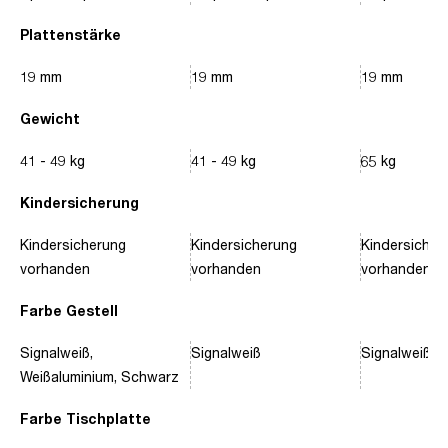
Plattenstärke
19 mm
19 mm
19 mm
Gewicht
41 - 49 kg
41 - 49 kg
65 kg
Kindersicherung
Kindersicherung
Kindersicherung
Kindersicher
vorhanden
vorhanden
vorhanden
Farbe Gestell
Signalweiß,
Signalweiß
Signalweiß, 
Weißaluminium, Schwarz
Farbe Tischplatte