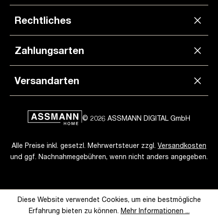
hochwertigen Materialien gefertigt und bieten
langanhaltende Stabilität und Langlebigkeit. Mit
Rechtliches
modernem Design und vielfältigen Farb- und
Stoffoptionen passen sie sich harmonisch in jede
Büroumgebung ein und verleihen Ihrem Arbeitsplatz
Zahlungsarten
eine professionelle Note.
Bestellen Sie noch heute und
genießen Sie den Komfort und die Umweltfreundlichkeit
unserer Bürostühle!
Versandarten
© 2026 ASSMANN DIGITAL GmbH
Alle Preise inkl. gesetzl. Mehrwertsteuer zzgl.
Versandkosten
und ggf. Nachnahmegebühren, wenn nicht anders angegeben.
Diese Website verwendet Cookies, um eine bestmögliche
Erfahrung bieten zu können.
Mehr Informationen ...