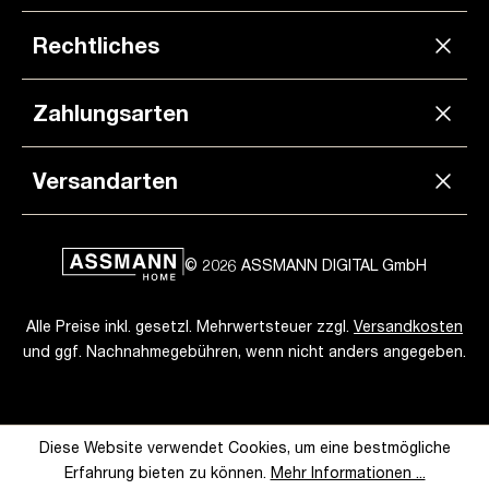
hochwertigen Materialien gefertigt und bieten
langanhaltende Stabilität und Langlebigkeit. Mit
Rechtliches
modernem Design und vielfältigen Farb- und
Stoffoptionen passen sie sich harmonisch in jede
Büroumgebung ein und verleihen Ihrem Arbeitsplatz
Zahlungsarten
eine professionelle Note.
Bestellen Sie noch heute und
genießen Sie den Komfort und die Umweltfreundlichkeit
unserer Bürostühle!
Versandarten
© 2026 ASSMANN DIGITAL GmbH
Alle Preise inkl. gesetzl. Mehrwertsteuer zzgl.
Versandkosten
und ggf. Nachnahmegebühren, wenn nicht anders angegeben.
Diese Website verwendet Cookies, um eine bestmögliche
Erfahrung bieten zu können.
Mehr Informationen ...