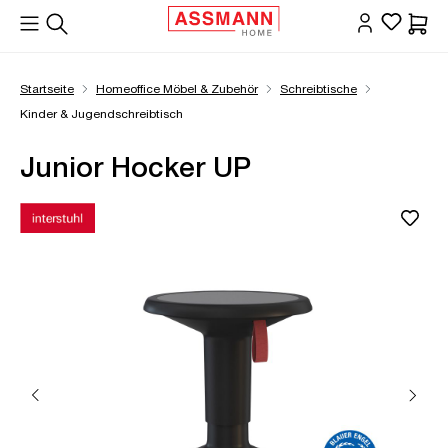
alt springen
Waren
Startseite
Homeoffice Möbel & Zubehör
Schreibtische
Kinder & Jugendschreibtisch
Junior Hocker UP
Bildergalerie überspringen
Öffne Zoom-Modal