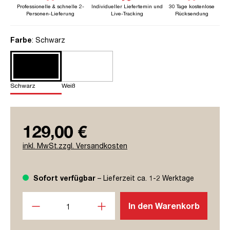
Professionelle & schnelle 2-
Individueller Liefertemin und
30 Tage kostenlose
Personen-Lieferung
Live-Tracking
Rücksendung
auswählen
Farbe
: Schwarz
Schwarz
Weiß
129,00 €
inkl. MwSt.zzgl. Versandkosten
Sofort verfügbar
– Lieferzeit ca. 1-2 Werktage
Produkt Anzahl: Gib den gewünschten Wert ein oder benutze
In den Warenkorb