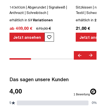
140x80cm | Abgerundet | Signalweiß |
Sitzkissen | rutsch
Anthrazit | Schreibtisch |
Textil | Schwarz | U
höhenverstellbar | Kollisions-Schutz |
erhältlich in
53 Variationen
erhältlich in
2 Vari
Elektrisch höhenverstellbar | Metall |
ab 489,00 €
21,00 €
679,00 €
Holz | Schwarz | 5 Jahre
Herstellergarantie | unmontiert | TÜV©
Jetzt ansehen
Jetzt ansehe
geprüfte Ergonomie | TÜV© mobiles
Arbeiten | bis zu 50 kg | Pitino
Das sagen unsere Kunden