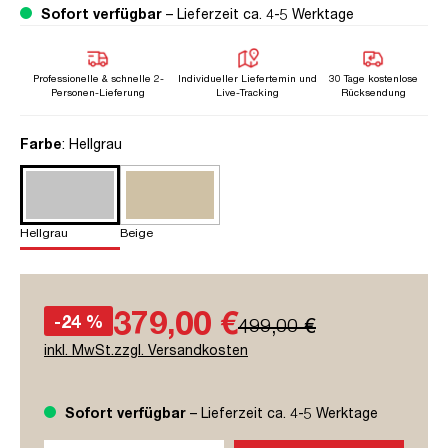
Sofort verfügbar
– Lieferzeit ca. 4-5 Werktage
Professionelle & schnelle 2-
Individueller Liefertemin und
30 Tage kostenlose
Personen-Lieferung
Live-Tracking
Rücksendung
auswählen
Farbe
: Hellgrau
Hellgrau
Beige
379,00 €
-24 %
499,00 €
inkl. MwSt.zzgl. Versandkosten
Sofort verfügbar
– Lieferzeit ca. 4-5 Werktage