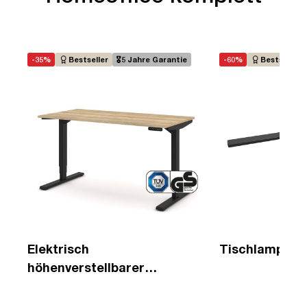
-35%
Bestseller
🎖️5 Jahre Garantie
-60%
Bestseller
Elektrisch
Tischlampe L
höhenverstellbarer
Schreibtisch Y-Line