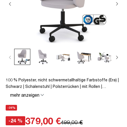
100 % Polyester, nicht schwermetallhaltige Farbstoffe (Era) |
Schwarz | Schalenstuhl | Polsterrücken | mit Rollen |
Höhenverstellbar | Wippfunktion | Textil | Hellgrau | montiert |
mehr anzeigen
TÜV© geprüfte Sicherheit | bis zu 110 kg | Triest
-24%
379,00 €
-24 %
499,00 €