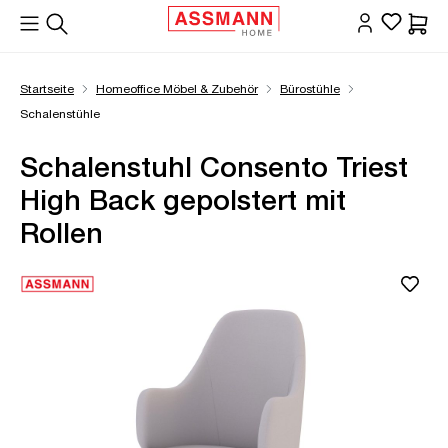
alt springen
Waren
Startseite
Homeoffice Möbel & Zubehör
Bürostühle
Schalenstühle
Schalenstuhl Consento Triest
High Back gepolstert mit
Rollen
Bildergalerie überspringen
Öffne Zoom-Modal