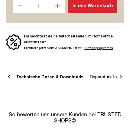
Produkt Anzahl: Gib den gewünschten Wert ein oder benutze
In den Warenkorb
Du möchtest deine Mitarbeitenden im Homeoffice
ausstatten?
Profitiere jetzt vom ASSMANN HOME
Firmenprogramm
bung
Technische Daten & Downloads
Reparaturinformatio
So bewerten uns unsere Kunden bei TRUSTED
SHOPS©