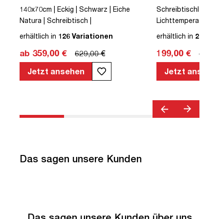
140x70cm | Eckig | Schwarz | Eiche
Schreibtischlampe |
Natura | Schreibtisch |
Lichttemperatur eins
e
höhenverstellbar | Kollisions-Schutz |
Schwarz | inkl. Leuc
erhältlich in
126 Variationen
erhältlich in
2 Vari
Elektrisch höhenverstellbar |
ab 359,00 €
199,00 €
629,00 €
499,0
Kindersicherung | Metall | Holz |
Melaminoberfläche | Braun | Eiche
Jetzt ansehen
Jetzt ansehe
Natura | 5 Jahre Herstellergarantie |
unmontiert | TÜV© mobiles Arbeiten |
bis zu 80 kg | Y-Line | Steckertyp C
Das sagen unsere Kunden
Das sagen unsere Kunden über uns