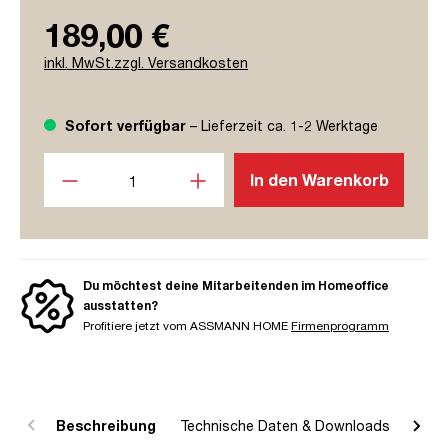
189,00 €
inkl. MwSt.zzgl. Versandkosten
Sofort verfügbar
– Lieferzeit ca. 1-2 Werktage
Produkt Anzahl: Gib den gewünschten Wert ein oder benutze
In den Warenkorb
Du möchtest deine Mitarbeitenden im Homeoffice
ausstatten?
Profitiere jetzt vom ASSMANN HOME
Firmenprogramm
Beschreibung
Technische Daten & Downloads
R