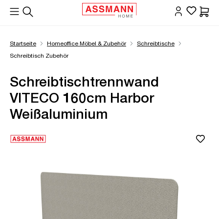
alt springen
Waren
Startseite
Homeoffice Möbel & Zubehör
Schreibtische
Schreibtisch Zubehör
Schreibtischtrennwand
VITECO 160cm Harbor
Weißaluminium
Bildergalerie überspringen
Öffne Zoom-Modal