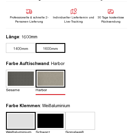
Professionelle & schnelle 2-
Individueller Liefertemin und
30 Tage kostenlose
Personen-Lieferung
Live-Tracking
Rücksendung
auswählen
Länge
: 1600mm
1400mm
1600mm
auswählen
Farbe Auftischwand
: Harbor
Sesame
Harbor
auswählen
Farbe Klemmen
: Weißaluminium
Weißaluminium
Schwarz
Signalweiß