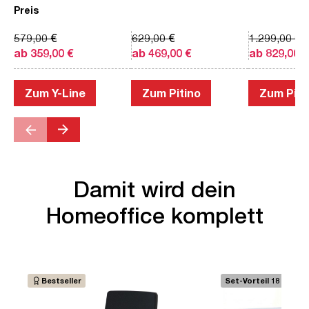
Preis
579,00 €
629,00 €
1.299,00 €
ab 359,00 €
ab 469,00 €
ab 829,00 €
Zum Y-Line
Zum Pitino
Zum Piac
Damit wird dein
Homeoffice komplett
Bestseller
Set-Vorteil 18 €