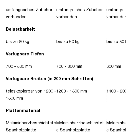
umfangreiches Zubehör
umfangreiches Zubehör
umfangreich
vorhanden
vorhanden
vorhanden
Belastbarkeit
bis zu 80 kg
bis zu 50 kg
bis zu 80 kg
Verfügbare Tiefen
700 - 800 mm
700 - 800 mm
800 mm
Verfügbare Breiten (in 200 mm Schritten)
teleskopierbar von 1200 -
1200 - 1800 mm
1400 - 2000
1800 mm
Plattenmaterial
Melaminharzbeschichtete
Melaminharzbeschichtet
Melaminharz
Spanholzplatte
e Spanholzplatte
e Spanholzpl