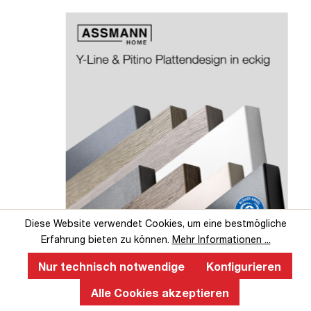
Slider überspringen
Slider überspringen
Diese Website verwendet Cookies, um eine bestmögliche
Erfahrung bieten zu können.
Mehr Informationen ...
Perfekte Ergonomie an einem
höhenverstellbaren Schreibtisch
Nur technisch notwendige
Konfigurieren
Alle Cookies akzeptieren
Ein ergonomischer, höhenverstellbarer Schreibtisch fördert
gesundes Arbeiten, verbessert die Körperhaltung, reduziert