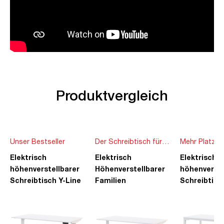
Produktvergleich
Unser Bestseller
Der Schreibtisch für
Mehr Platz f
die ganze Familie
Ideen
Elektrisch
Elektrisch
Elektrisch
höhenverstellbarer
Höhenverstellbarer
höhenverste
Schreibtisch Y-Line
Familien
Schreibtisc
Schreibtisch Pitino
Piacetta