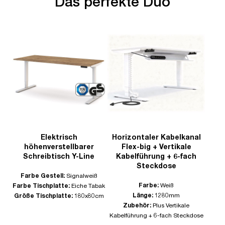
Das perfekte Duo
Elektrisch
Horizontaler Kabelkanal
höhenverstellbarer
Flex-big + Vertikale
Schreibtisch Y-Line
Kabelführung + 6-fach
Steckdose
Farbe Gestell:
Signalweiß
Farbe:
Weiß
Farbe Tischplatte:
Eiche Tabak
Länge:
1280mm
Größe Tischplatte:
180x80cm
Zubehör:
Plus Vertikale
Kabelführung + 6-fach Steckdose