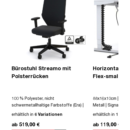
Bürostuhl Streamo mit
Horizontaler 
Polsterrücken
Flex-small + V
Kabelführung 
Steckdose
|
100 % Polyester, nicht
88x16x10cm | Kabe
schwermetallhaltige Farbstoffe (Era) |
Metall | Signalweiß 
Schwarz | Drehstuhl | Polsterrücken |
erhältlich in
6 Variationen
erhältlich in
12 Var
mit Rollen | Lordosenstütze |
ab 519,00 €
ab 119,00 €
Höhenverstellbar | Verstellbare