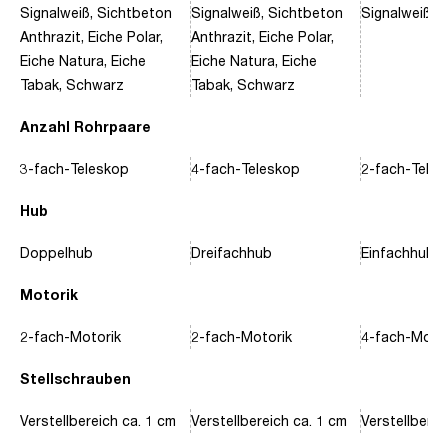
Signalweiß, Sichtbeton
Signalweiß, Sichtbeton
Signalweiß, 
Anthrazit, Eiche Polar,
Anthrazit, Eiche Polar,
Eiche Natura, Eiche
Eiche Natura, Eiche
Tabak, Schwarz
Tabak, Schwarz
Anzahl Rohrpaare
3-fach-Teleskop
4-fach-Teleskop
2-fach-Tele
Hub
Doppelhub
Dreifachhub
Einfachhub
Motorik
2-fach-Motorik
2-fach-Motorik
4-fach-Motor
Stellschrauben
Verstellbereich ca. 1 cm
Verstellbereich ca. 1 cm
Verstellberei