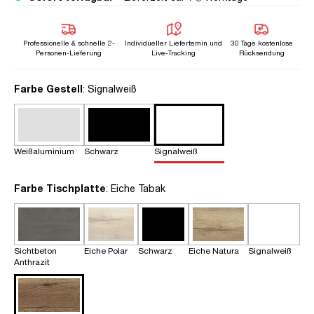
Professionelle & schnelle 2-
Individueller Liefertemin und
30 Tage kostenlose
Personen-Lieferung
Live-Tracking
Rücksendung
auswählen
Farbe Gestell
: Signalweiß
Weißaluminium
Schwarz
Signalweiß
auswählen
Farbe Tischplatte
: Eiche Tabak
Sichtbeton
Eiche Polar
Schwarz
Eiche Natura
Signalweiß
Anthrazit