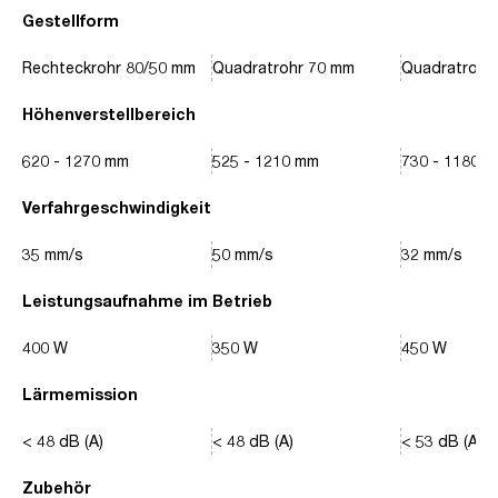
Gestellform
Rechteckrohr 80/50 mm
Quadratrohr 70 mm
Quadratrohr
Höhenverstellbereich
620 - 1270 mm
525 - 1210 mm
730 - 1180 
Verfahrgeschwindigkeit
35 mm/s
50 mm/s
32 mm/s
Leistungsaufnahme im Betrieb
400 W
350 W
450 W
Lärmemission
< 48 dB (A)
< 48 dB (A)
< 53 dB (A)
Zubehör