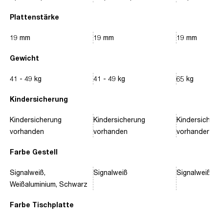
Plattenstärke
19 mm
19 mm
19 mm
Gewicht
41 - 49 kg
41 - 49 kg
65 kg
Kindersicherung
Kindersicherung
Kindersicherung
Kindersicher
vorhanden
vorhanden
vorhanden
Farbe Gestell
Signalweiß,
Signalweiß
Signalweiß, 
Weißaluminium, Schwarz
Farbe Tischplatte