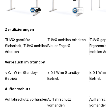
Zertifizierungen
TÜV© geprüfte
TÜV© mobiles Arbeiten,
TÜV© geprüf
Sicherheit, TÜV© mobiles
Blauer Engel©
Ergonomie, 
Arbeiten
mobiles Arbe
Verbrauch im Standby
< 0,1 W im Standby-
< 0,1 W im Standby-
< 0,1 W im S
Betrieb
Betrieb
Betrieb
Auffahrschutz
Auffahrschutz vorhanden
Auffahrschutz
Auffahrschu
vorhanden
vorhanden