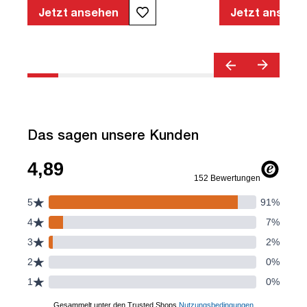
Armlehnen | Verstellbare Rückenlehne |
Jetzt ansehen
Jetzt ansehe
Belastbar bis 120kg | Textil | Schwarz |
montiert | TÜV© geprüfte Sicherheit |
TÜV© geprüfte Ergonomie | TÜV©
Emissions geprüft | Quality Office© |
bis zu 120 kg | Streamo
Das sagen unsere Kunden