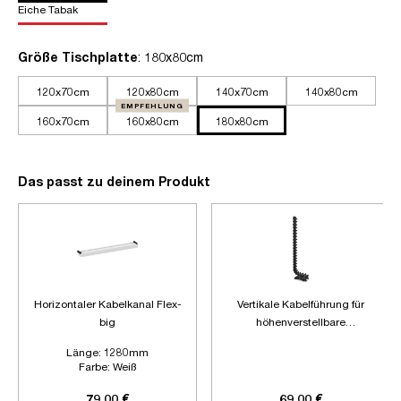
Eiche Tabak
auswählen
Größe Tischplatte
: 180x80cm
120x70cm
120x80cm
140x70cm
140x80cm
EMPFEHLUNG
160x70cm
160x80cm
180x80cm
Das passt zu deinem Produkt
Horizontaler Kabelkanal Flex-
Vertikale Kabelführung für
big
höhenverstellbare
Schreibtische
Länge:
1280mm
Farbe:
Weiß
Zubehör:
Ohne Zubehör
79,00 €
69,00 €