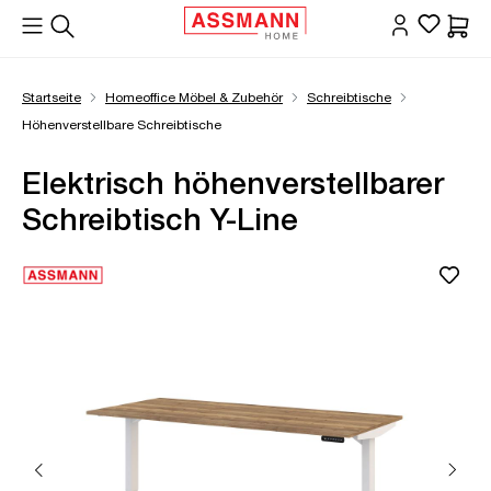
alt springen
Waren
Startseite
Homeoffice Möbel & Zubehör
Schreibtische
Höhenverstellbare Schreibtische
Elektrisch höhenverstellbarer
Schreibtisch Y-Line
Bildergalerie überspringen
Öffne Zoom-Modal