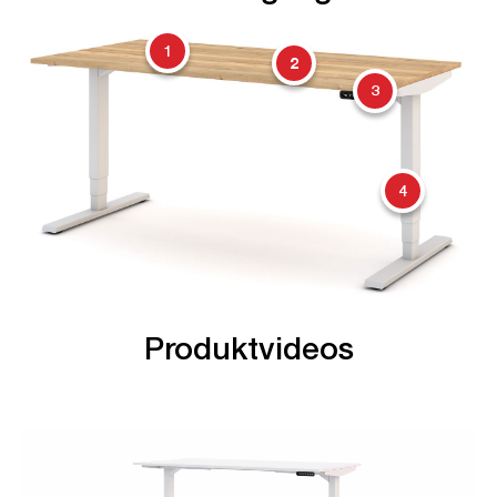
1
2
3
4
Produktvideos