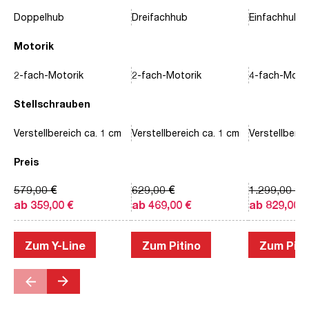
Doppelhub
Dreifachhub
Einfachhub
Motorik
2-fach-Motorik
2-fach-Motorik
4-fach-Motor
Stellschrauben
Verstellbereich ca. 1 cm
Verstellbereich ca. 1 cm
Verstellberei
Preis
579,00 €
629,00 €
1.299,00 €
ab 359,00 €
ab 469,00 €
ab 829,00 €
Zum Y-Line
Zum Pitino
Zum Piac