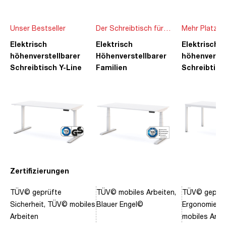
Unser Bestseller
Der Schreibtisch für
Mehr Platz f
die ganze Familie
Ideen
Elektrisch
Elektrisch
Elektrisch
höhenverstellbarer
Höhenverstellbarer
höhenverste
Schreibtisch Y-Line
Familien
Schreibtisc
Schreibtisch Pitino
Piacetta
Zertifizierungen
TÜV© geprüfte
TÜV© mobiles Arbeiten,
TÜV© geprüf
Sicherheit, TÜV© mobiles
Blauer Engel©
Ergonomie, 
Arbeiten
mobiles Arbe