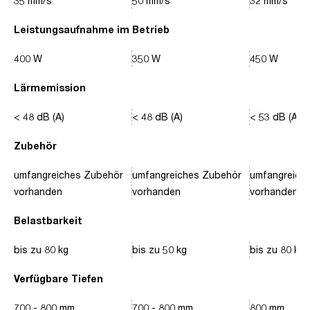
35 mm/s
50 mm/s
32 mm/s
Leistungsaufnahme im Betrieb
400 W
350 W
450 W
Lärmemission
< 48 dB (A)
< 48 dB (A)
< 53 dB (A)
Zubehör
umfangreiches Zubehör
umfangreiches Zubehör
umfangreich
vorhanden
vorhanden
vorhanden
Belastbarkeit
bis zu 80 kg
bis zu 50 kg
bis zu 80 kg
Verfügbare Tiefen
700 - 800 mm
700 - 800 mm
800 mm