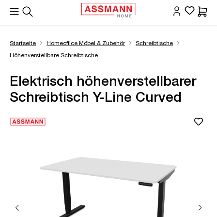
alt springen
Waren
Startseite
Homeoffice Möbel & Zubehör
Schreibtische
Höhenverstellbare Schreibtische
Elektrisch höhenverstellbarer
Schreibtisch Y-Line Curved
Bildergalerie überspringen
Öffne Zoom-Modal