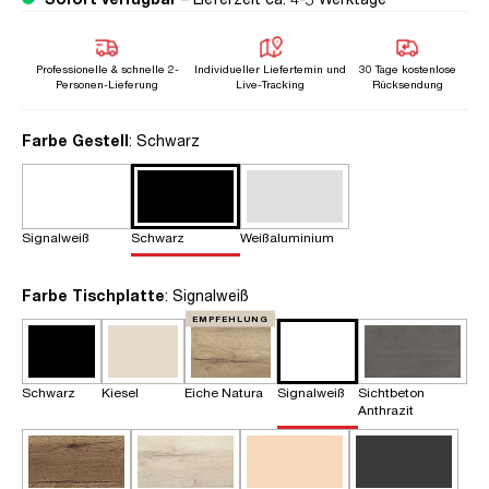
Professionelle & schnelle 2-
Individueller Liefertemin und
30 Tage kostenlose
Personen-Lieferung
Live-Tracking
Rücksendung
auswählen
Farbe Gestell
: Schwarz
Signalweiß
Schwarz
Weißaluminium
auswählen
Farbe Tischplatte
: Signalweiß
EMPFEHLUNG
Schwarz
Kiesel
Eiche Natura
Signalweiß
Sichtbeton
Anthrazit