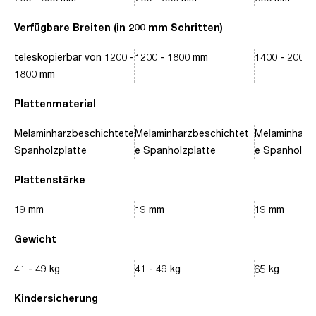
Verfügbare Breiten (in 200 mm Schritten)
teleskopierbar von 1200 -
1200 - 1800 mm
1400 - 2000
1800 mm
Plattenmaterial
Melaminharzbeschichtete
Melaminharzbeschichtet
Melaminharz
Spanholzplatte
e Spanholzplatte
e Spanholzpl
Plattenstärke
19 mm
19 mm
19 mm
Gewicht
41 - 49 kg
41 - 49 kg
65 kg
Kindersicherung