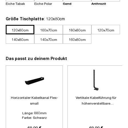
Eiche Tabak
Eiche Polar
Sand
Anthrazit
auswählen
Größe Tischplatte
: 120x80cm
120x80cm
160x70cm
180x80cm
120x70cm
140x80cm
140x70cm
160x80cm
Das passt zu deinem Produkt
Horizontaler Kabelkanal Flex-
Vertikale Kabelführung für
small
höhenverstellbare
Schreibtische
Länge:
880mm
Farbe:
Schwarz
Zubehör:
Ohne Zubehör
69,00 €
69,00 €