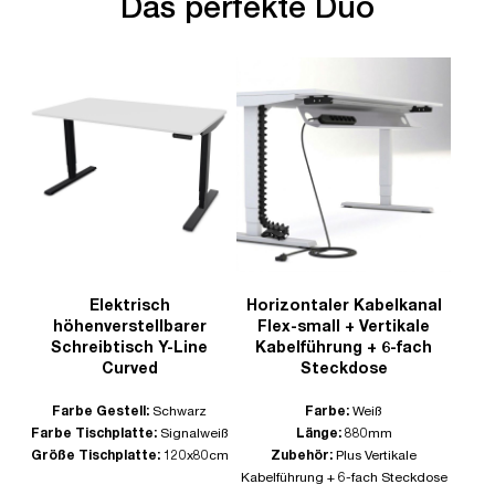
Das perfekte Duo
Elektrisch
Horizontaler Kabelkanal
höhenverstellbarer
Flex-small + Vertikale
Schreibtisch Y-Line
Kabelführung + 6-fach
Curved
Steckdose
Farbe Gestell:
Schwarz
Farbe:
Weiß
Farbe Tischplatte:
Signalweiß
Länge:
880mm
Größe Tischplatte:
120x80cm
Zubehör:
Plus Vertikale
Kabelführung + 6-fach Steckdose