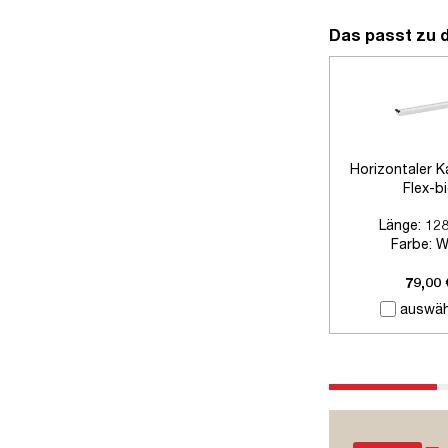
Das passt zu 
Horizontaler K
Flex-b
Länge:
12
Farbe:
W
Zubehör:
Ohne
79,00 
auswäh