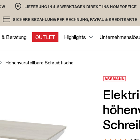
OW
LIEFERUNG IN 4-5 WERKTAGEN DIREKT INS HOMEOFFICE
ION
SICHERE BEZAHLUNG PER RECHNUNG, PAYPAL & KREDITKARTE
VERSAND PER DHL ODER SPEDITION
VERSCHLÜSSELTE ÜBERTRAGUNG
e & Beratung
OUTLET
Highlights
Unternehmenslös
Höhenverstellbare Schreibtische
Elektr
höhenv
Schrei