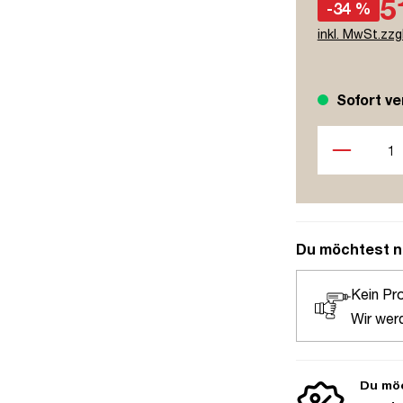
5
-34 %
inkl. MwSt.zzg
Sofort ve
Produkt Anzah
Du möchtest n
Kein Pr
Wir wer
Du möc