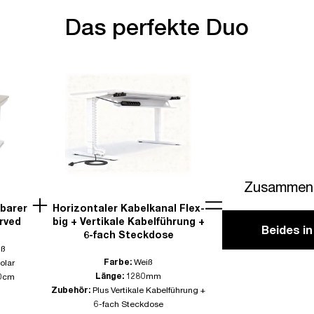
Das perfekte Duo
Zusammen 
lbarer
Horizontaler Kabelkanal Flex-
rved
big + Vertikale Kabelführung +
Beides i
6-fach Steckdose
iß
Farbe:
Weiß
olar
Länge:
1280mm
0cm
Zubehör:
Plus Vertikale Kabelführung +
6-fach Steckdose