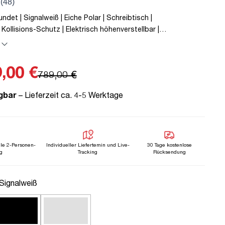
det | Signalweiß | Eiche Polar | Schreibtisch |
 Kollisions-Schutz | Elektrisch höhenverstellbar |
etall | Holz | Weiß | Beige | 5 Jahre Herstellergarantie |
mobiles Arbeiten | bis zu 80 kg | Y-Line | Y-Line Curved |
,00 €
789,00 €
gbar
– Lieferzeit ca. 4-5 Werktage
lle 2-Personen-
Individueller Liefertemin und Live-
30 Tage kostenlose
g
Tracking
Rücksendung
uswählen
 Signalweiß