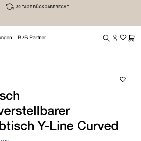
30 TAGE RÜCKGABERECHT
EINKAUFEN MIT VERTRAUEN
ungen
B2B Partner
Waren
isch
erstellbarer
btisch Y-Line Curved