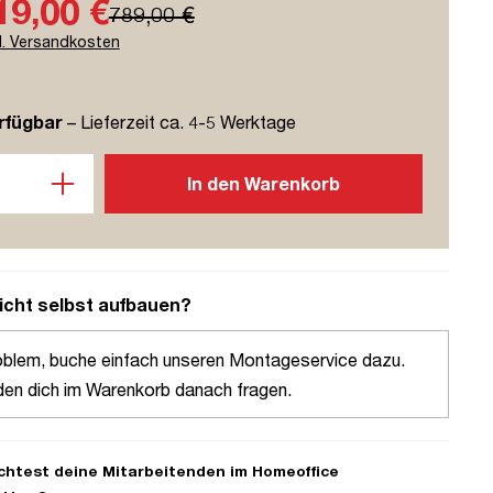
19,00 €
789,00 €
l. Versandkosten
rfügbar
– Lieferzeit ca. 4-5 Werktage
l: Gib den gewünschten Wert ein oder benutze die Schaltflächen u
In den Warenkorb
icht selbst aufbauen?
oblem, buche einfach unseren Montageservice dazu.
den dich im Warenkorb danach fragen.
htest deine Mitarbeitenden im Homeoffice