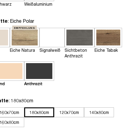
hwarz
Weißaluminium
auswählen
tte
: Eiche Polar
EMPFEHLUNG
Eiche Natura
Signalweiß
Sichtbeton
Eiche Tabak
Anthrazit
nd
Anthrazit
auswählen
atte
: 180x80cm
160x70cm
180x80cm
120x70cm
140x80cm
160x80cm