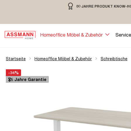
80 JAHRE PRODUKT KNOW-H
springen
Zur Hauptnavigation springen
80 JAHRE MÖBELBAU MIT TRADIT
Homeoffice Möbel & Zubehör
Servic
Startseite
Homeoffice Möbel & Zubehör
Schreibtische
Bildergalerie überspringen
Öffne Zoom-Modal
-34%
🎖️5 Jahre Garantie