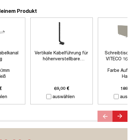
deinem Produkt
abelkanal
Vertikale Kabelführung für
Schreibtischtre
ig
höhenverstellbare
VITECO 160cm H
Schreibtische
Signalweiß
80mm
Farbe Auftisch
eiß
Harbor
 Zubehör
Farbe Klemmen:
Si
Länge:
1600
€
69,00 €
189,00 €
len
auswählen
auswähle