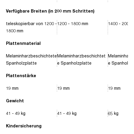
Verfügbare Breiten (in 200 mm Schritten)
teleskopierbar von 1200 -
1200 - 1800 mm
1400 - 2000
1800 mm
Plattenmaterial
Melaminharzbeschichtete
Melaminharzbeschichtet
Melaminharz
Spanholzplatte
e Spanholzplatte
e Spanholzpl
Plattenstärke
19 mm
19 mm
19 mm
Gewicht
41 - 49 kg
41 - 49 kg
65 kg
Kindersicherung