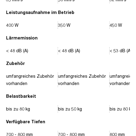
Leistungsaufnahme im Betrieb
400 W
350 W
450 W
Lärmemission
< 48 dB (A)
< 48 dB (A)
< 53 dB (A)
Zubehör
umfangreiches Zubehör
umfangreiches Zubehör
umfangreich
vorhanden
vorhanden
vorhanden
Belastbarkeit
bis zu 80 kg
bis zu 50 kg
bis zu 80 kg
Verfügbare Tiefen
700 - 800 mm
700 - 800 mm
800 mm