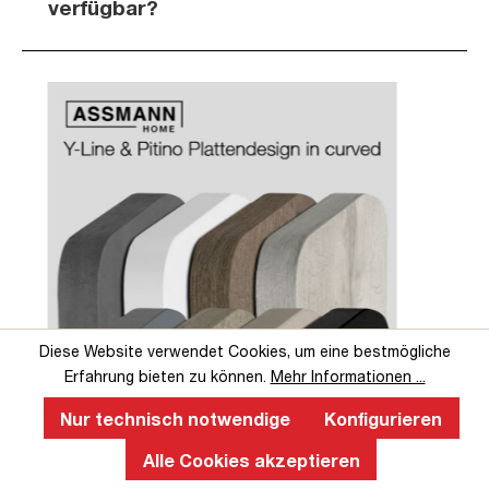
verfügbar?
Slider überspringen
Slider überspringen
Diese Website verwendet Cookies, um eine bestmögliche
Erfahrung bieten zu können.
Mehr Informationen ...
Nur technisch notwendige
Konfigurieren
Perfekte Ergonomie an einem
Alle Cookies akzeptieren
höhenverstellbaren Schreibtisch