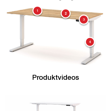
1
2
3
4
Produktvideos