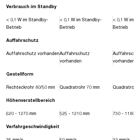
Verbrauch im Standby
< 0,1 W im Standby-
< 0,1 W im Standby-
< 0,1 W im S
Betrieb
Betrieb
Betrieb
Auffahrschutz
Auffahrschutz vorhanden
Auffahrschutz
Auffahrschu
vorhanden
vorhanden
Gestellform
Rechteckrohr 80/50 mm
Quadratrohr 70 mm
Quadratrohr
Höhenverstellbereich
620 - 1270 mm
525 - 1210 mm
730 - 1180 
Verfahrgeschwindigkeit
35 mm/s
50 mm/s
32 mm/s