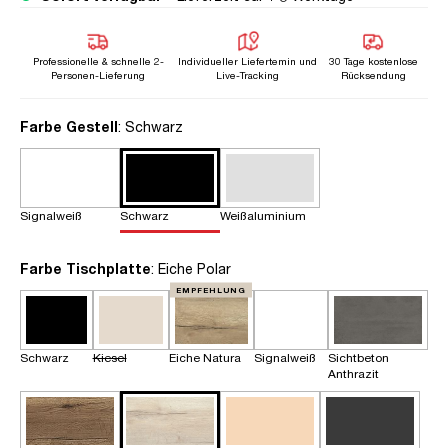
Professionelle & schnelle 2-
Individueller Liefertemin und
30 Tage kostenlose
Personen-Lieferung
Live-Tracking
Rücksendung
auswählen
Farbe Gestell
: Schwarz
Signalweiß
Schwarz
Weißaluminium
auswählen
Farbe Tischplatte
: Eiche Polar
EMPFEHLUNG
Schwarz
Kiesel
Eiche Natura
Signalweiß
Sichtbeton
Anthrazit