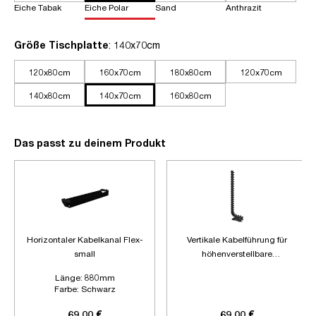
Eiche Tabak
Eiche Polar
Sand
Anthrazit
auswählen
Größe Tischplatte
: 140x70cm
120x80cm
160x70cm
180x80cm
120x70cm
140x80cm
140x70cm
160x80cm
Das passt zu deinem Produkt
Horizontaler Kabelkanal Flex-
Vertikale Kabelführung für
small
höhenverstellbare
Schreibtische
Länge:
880mm
Farbe:
Schwarz
Zubehör:
Ohne Zubehör
69,00 €
69,00 €