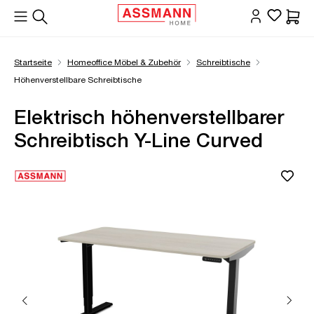
alt springen
Waren
Startseite
Homeoffice Möbel & Zubehör
Schreibtische
Höhenverstellbare Schreibtische
Elektrisch höhenverstellbarer
Schreibtisch Y-Line Curved
Bildergalerie überspringen
Öffne Zoom-Modal