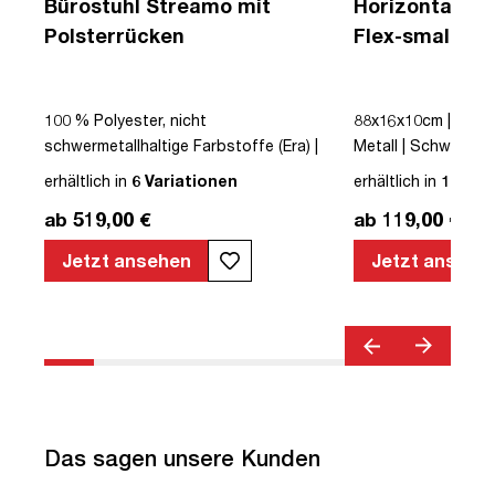
Bürostuhl Streamo mit
Horizontaler 
Polsterrücken
Flex-small + V
Kabelführung 
Steckdose
|
100 % Polyester, nicht
88x16x10cm | Kabe
schwermetallhaltige Farbstoffe (Era) |
Metall | Schwarz | t
Schwarz | Drehstuhl | Polsterrücken |
erhältlich in
6 Variationen
erhältlich in
12 Var
mit Rollen | Lordosenstütze |
ab 519,00 €
ab 119,00 €
Höhenverstellbar | Verstellbare
Armlehnen | Verstellbare Rückenlehne |
Jetzt ansehen
Jetzt ansehe
Belastbar bis 120kg | Textil | Schwarz |
montiert | TÜV© geprüfte Sicherheit |
TÜV© geprüfte Ergonomie | TÜV©
Emissions geprüft | Quality Office© |
bis zu 120 kg | Streamo
Das sagen unsere Kunden