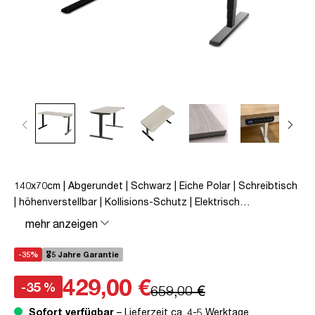
140x70cm | Abgerundet | Schwarz | Eiche Polar | Schreibtisch
| höhenverstellbar | Kollisions-Schutz | Elektrisch
höhenverstellbar | Kindersicherung | Metall | Holz | Schwarz |
mehr anzeigen
Beige | 5 Jahre Herstellergarantie | unmontiert | TÜV© mobiles
Arbeiten | bis zu 80 kg | Y-Line | Y-Line Curved | Steckertyp C
-35%
🎖️5 Jahre Garantie
429,00 €
-35 %
659,00 €
Sofort verfügbar
– Lieferzeit ca. 4-5 Werktage