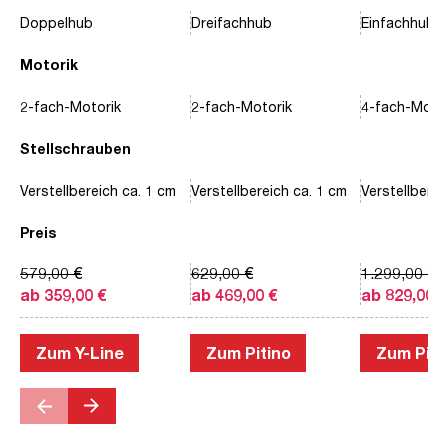
Doppelhub
Dreifachhub
Einfachhub
Motorik
2-fach-Motorik
2-fach-Motorik
4-fach-Motor
Stellschrauben
Verstellbereich ca. 1 cm
Verstellbereich ca. 1 cm
Verstellberei
Preis
579,00 €
629,00 €
1.299,00 €
ab 359,00 €
ab 469,00 €
ab 829,00 €
Zum Y-Line
Zum Pitino
Zum Piac