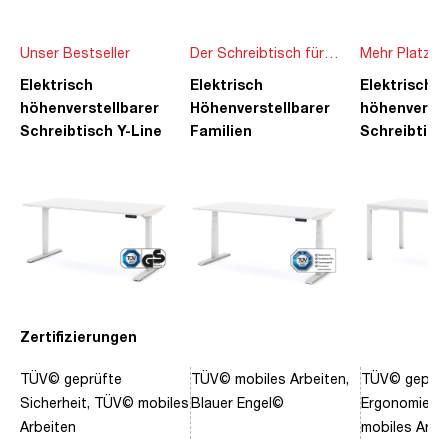
Unser Bestseller
Der Schreibtisch für
Mehr Platz f
die ganze Familie
Ideen
Elektrisch
Elektrisch
Elektrisch
höhenverstellbarer
Höhenverstellbarer
höhenverste
Schreibtisch Y-Line
Familien
Schreibtisc
Schreibtisch Pitino
Piacetta
Zertifizierungen
TÜV© geprüfte
TÜV© mobiles Arbeiten,
TÜV© geprüf
Sicherheit, TÜV© mobiles
Blauer Engel©
Ergonomie, 
Arbeiten
mobiles Arbe