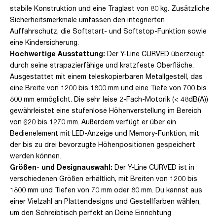
stabile Konstruktion und eine Traglast von 80 kg. Zusätzliche
Sicherheitsmerkmale umfassen den integrierten
Auffahrschutz, die Softstart- und Softstop-Funktion sowie
eine Kindersicherung.
Hochwertige Ausstattung:
Der Y-Line CURVED überzeugt
durch seine strapazierfähige und kratzfeste Oberfläche.
Ausgestattet mit einem teleskopierbaren Metallgestell, das
eine Breite von 1200 bis 1800 mm und eine Tiefe von 700 bis
800 mm ermöglicht. Die sehr leise 2-Fach-Motorik (< 48dB(A))
gewährleistet eine stufenlose Höhenverstellung im Bereich
von 620 bis 1270 mm. Außerdem verfügt er über ein
Bedienelement mit LED-Anzeige und Memory-Funktion, mit
der bis zu drei bevorzugte Höhenpositionen gespeichert
werden können.
Größen- und Designauswahl:
Der Y-Line CURVED ist in
verschiedenen Größen erhältlich, mit Breiten von 1200 bis
1800 mm und Tiefen von 70 mm oder 80 mm. Du kannst aus
einer Vielzahl an Plattendesigns und Gestellfarben wählen,
um den Schreibtisch perfekt an Deine Einrichtung